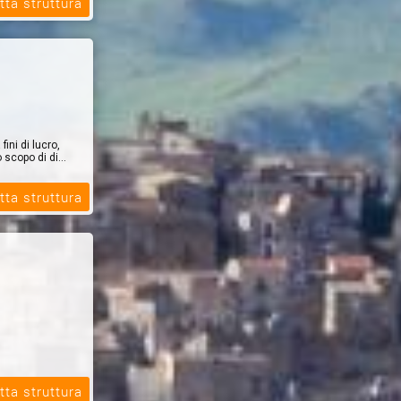
tta struttura
ini di lucro,
scopo di di...
tta struttura
tta struttura