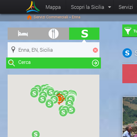
Mappa
Scopri la Sicilia
Servizi
Servizi Commerciali
Enna
>
Tu
Cerca
Clicca su una risorsa nella mappa
per visualizzare le informazioni