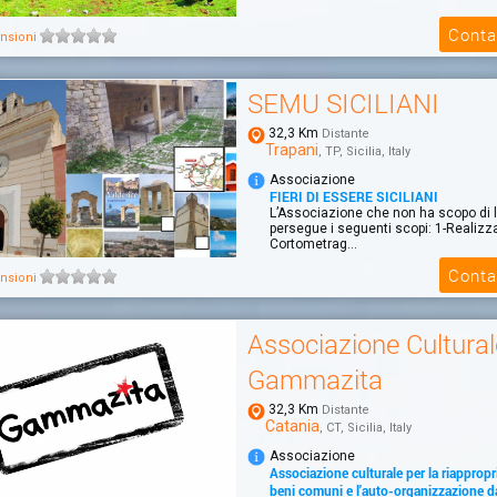
Conta
nsioni
SEMU SICILIANI
32,3 Km
Distante
Trapani
, TP, Sicilia, Italy
Associazione
FIERI DI ESSERE SICILIANI
L’Associazione che non ha scopo di 
persegue i seguenti scopi: 1-Realizz
Cortometrag...
Conta
nsioni
Associazione Cultural
Gammazita
32,3 Km
Distante
Catania
, CT, Sicilia, Italy
Associazione
Associazione culturale per la riappropr
beni comuni e l'auto-organizzazione d