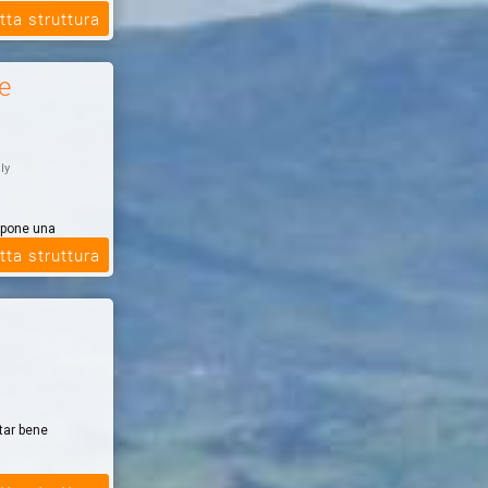
tari, dalla
tta struttura
rtiere che ...
e
aly
opone una
o Michele
tta struttura
star bene