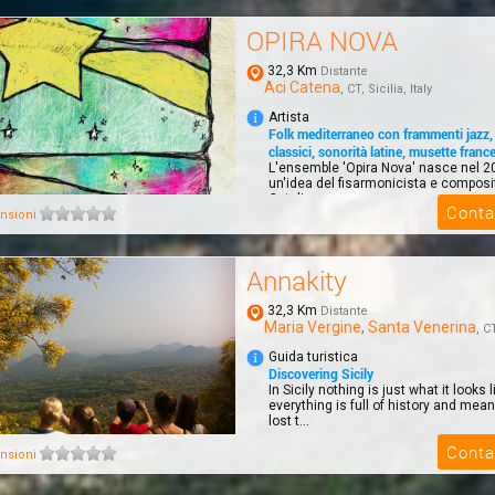
OPIRA NOVA
32,3 Km
Distante
Aci Catena
, CT, Sicilia, Italy
Artista
Folk mediterraneo con frammenti jazz,
classici, sonorità latine, musette franc
L'ensemble 'Opira Nova' nasce nel 2
un'idea del fisarmonicista e composi
Cutuli....
Conta
nsioni
Annakity
32,3 Km
Distante
Maria Vergine
,
Santa Venerina
, CT
Guida turistica
Discovering Sicily
In Sicily nothing is just what it looks l
everything is full of history and mea
lost t...
Conta
nsioni