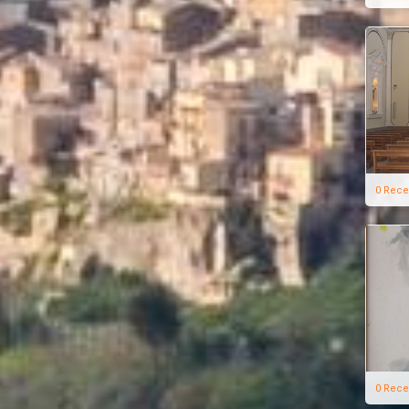
0 Rece
0 Rece