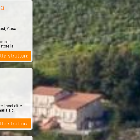
za
fast, Casa
ampi e
tatore la
tta struttura
 i soci oltre
aria sic...
tta struttura