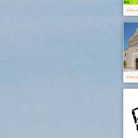
0 Rece
0 Rece