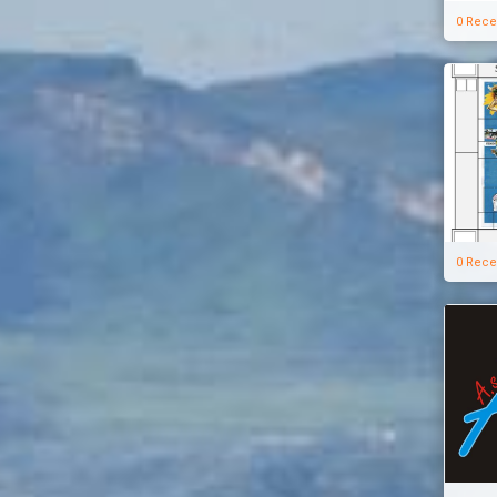
0 Rece
0 Rece