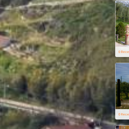
0 Rece
0 Rece