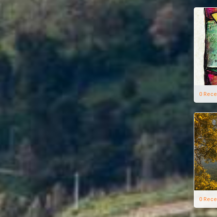
0 Rece
0 Rece