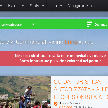
Eventi
Sicily
Info
Viaggio in Sicilia
tte le categorie
Distanza
Servizi Commerciali vicino
Enna
, EN, Sicilia
Nessuna struttura trovata nelle immediate vicinanze.
Sotto le strutture più vicine esistenti nel portale.
GUIDA TURISTICA
AUTORIZZATA - GUI
ESCURSIONISTA A.I.G
18,6 Km
Distante
Sperlinga
, EN, Sicilia, Italy