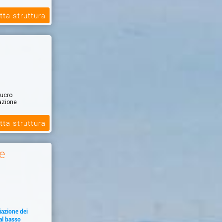
tta struttura
lucro
azione
tta struttura
e
iazione dei
al basso