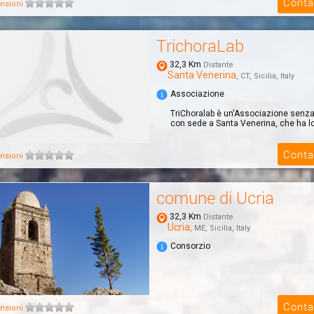
Conta
nsioni
TrichoraLab
32,3 Km
Distante
Santa Venerina
, CT, Sicilia, Italy
Associazione
TriChoralab è un'Associazione senza f
con sede a Santa Venerina, che ha lo 
Conta
nsioni
comune di Ucria
32,3 Km
Distante
Ucria
, ME, Sicilia, Italy
Consorzio
Conta
nsioni