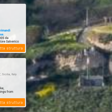
 rimandi
ese.
005 da
tore Salverico
tta struttura
, Sicilia, Italy
ike,
nings from
tta struttura