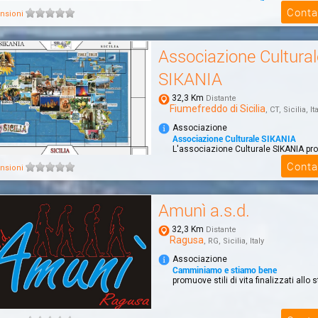
Grazie al lavoro dei suoi giovani volon
Conta
nsioni
primavera del 2013, ha adottato il qua
Associazione Cultural
SIKANIA
32,3 Km
Distante
Fiumefreddo di Sicilia
, CT, Sicilia, It
Associazione
Associazione Culturale SIKANIA
L'associazione Culturale SIKANIA pr
visita guidata con l' Artista del Papir
Conta
nsioni
Patan...
Amunì a.s.d.
32,3 Km
Distante
Ragusa
, RG, Sicilia, Italy
Associazione
Camminiamo e stiamo bene
promuove stili di vita finalizzati allo 