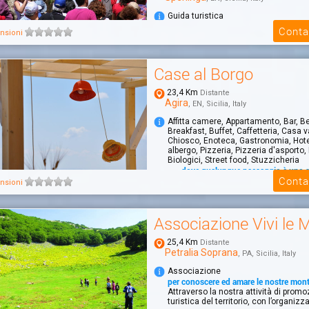
Guida turistica
VISITE GUIDATE - INFO E SUPPORTO
Conta
nsioni
SPERLINGA E DINTORNI...
Salvatore Lo Sauro Guida Turistica au
tutta la Sicilia - Guida A.I.G.A.E. e Geo
Case al Borgo
23,4 Km
Distante
Agira
, EN, Sicilia, Italy
Affitta camere, Appartamento, Bar, B
Breakfast, Buffet, Caffetteria, Casa 
Chiosco, Enoteca, Gastronomia, Hot
albergo, Pizzeria, Pizzeria d'asporto, 
Biologici, Street food, Stuzzicheria
.....dove qualunque paesaggio è uno 
Conta
CASE AL BORGO, offre sistemazioni 
nsioni
RELAIS, con formula HOTEL o B&B. Gli
possono...
Associazione Vivi le 
25,4 Km
Distante
Petralia Soprana
, PA, Sicilia, Italy
Associazione
per conoscere ed amare le nostre mon
Attraverso la nostra attività di prom
turistica del territorio, con l’organizza