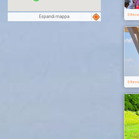
0 Rece
Espandi mappa
0 Rece