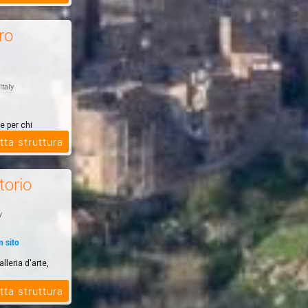
ro
Italy
e per chi
santo. La
tta struttura
torio
y
n sito
lleria d'arte,
tta struttura