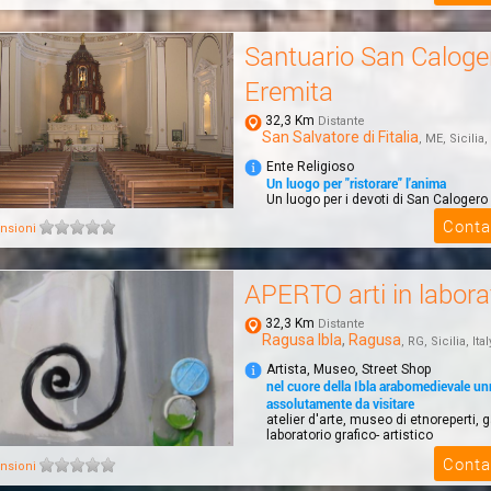
Santuario San Caloge
Eremita
32,3 Km
Distante
San Salvatore di Fitalia
, ME, Sicilia, 
Ente Religioso
Un luogo per "ristorare" l'anima
Un luogo per i devoti di San Calogero 
vuole conoscere la storia di questo 
Conta
nsioni
speran...
APERTO arti in labora
32,3 Km
Distante
Ragusa Ibla
,
Ragusa
, RG, Sicilia, Ital
Artista, Museo, Street Shop
nel cuore della Ibla arabomedievale un
assolutamente da visitare
atelier d'arte, museo di etnoreperti, ga
laboratorio grafico- artistico
Conta
nsioni