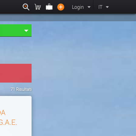
Login
IT
71 Risultati
DA
.A.E.