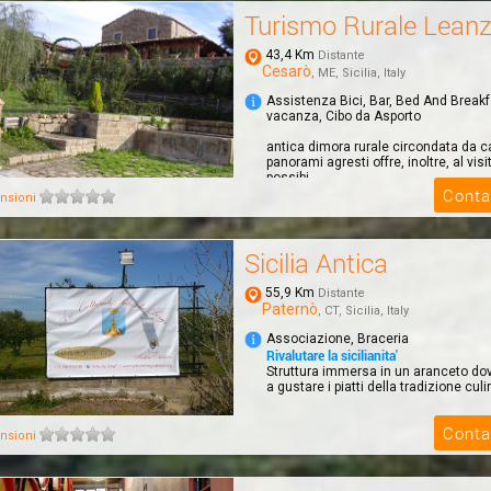
Turismo Rurale Lean
43,4 Km
Distante
Cesarò
, ME, Sicilia, Italy
Assistenza Bici, Bar, Bed And Break
vacanza, Cibo da Asporto
antica dimora rurale circondata da c
panorami agresti offre, inoltre, al visi
possibi...
Conta
nsioni
Sicilia Antica
55,9 Km
Distante
Paternò
, CT, Sicilia, Italy
Associazione, Braceria
Rivalutare la sicilianita'
Struttura immersa in un aranceto dove
a gustare i piatti della tradizione culin
Conta
nsioni