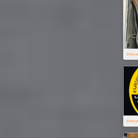
0 Rece
0 Rece