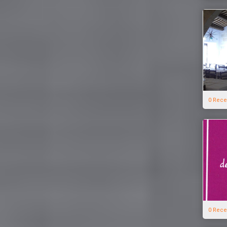
0 Rece
0 Rece