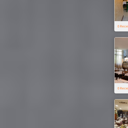
0 Rece
0 Rece