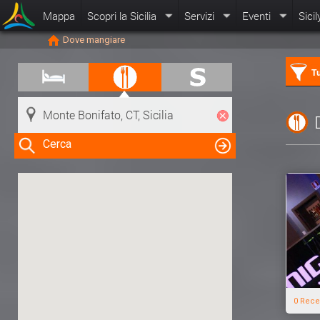
Mappa
Scopri la Sicilia
Servizi
Eventi
Sicil
Dove mangiare
Tu
Cerca
Clicca su una risorsa nella mappa
per visualizzare le informazioni
0 Rece