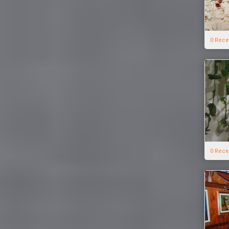
0 Rece
0 Rece