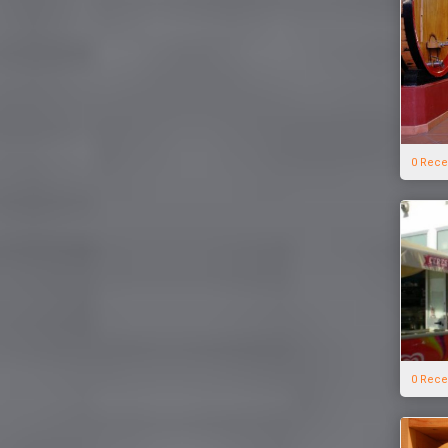
0 Rece
0 Rece