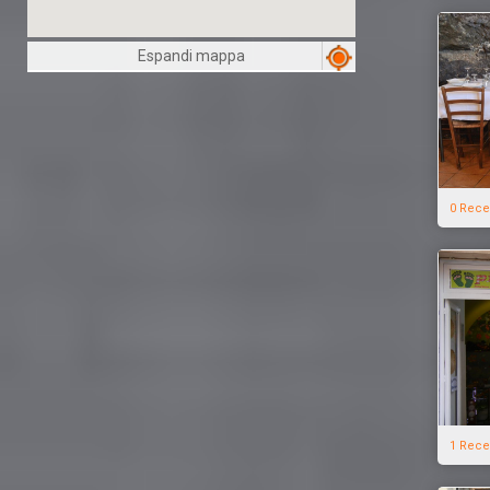
Espandi mappa
0 Rece
1 Rece