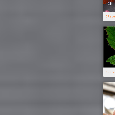
0 Rece
0 Rece