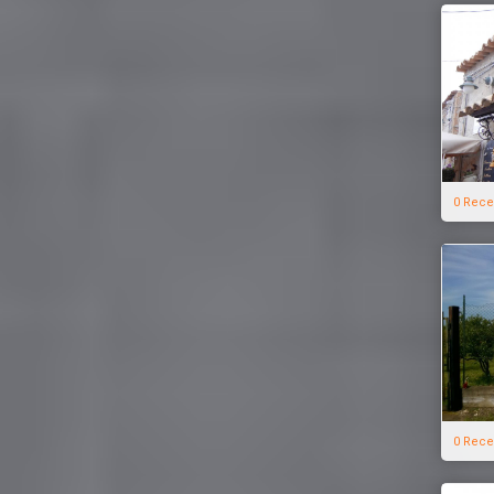
0 Rece
0 Rece