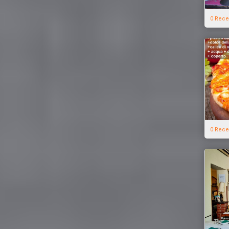
0 Rece
0 Rece