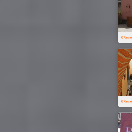
0 Rece
0 Rece