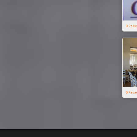
0 Rece
0 Rece