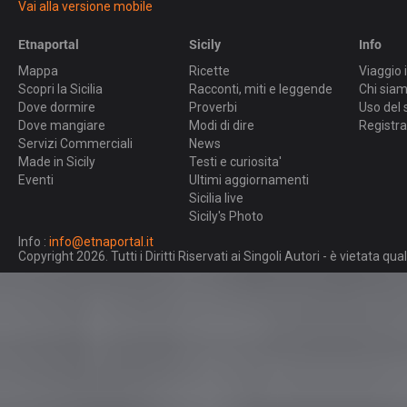
Vai alla versione mobile
Etnaportal
Sicily
Info
Mappa
Ricette
Viaggio i
Scopri la Sicilia
Racconti, miti e leggende
Chi sia
Dove dormire
Proverbi
Uso del 
Dove mangiare
Modi di dire
Registra
Servizi Commerciali
News
Made in Sicily
Testi e curiosita'
Eventi
Ultimi aggiornamenti
Sicilia live
Sicily's Photo
Info :
info@etnaportal.it
Copyright 2026. Tutti i Diritti Riservati ai Singoli Autori - è vietata 