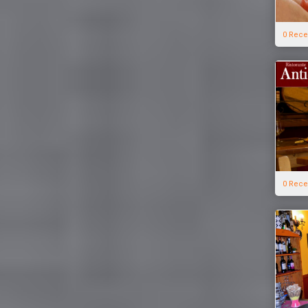
0 Rece
0 Rece