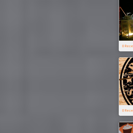
0 Rece
0 Rece