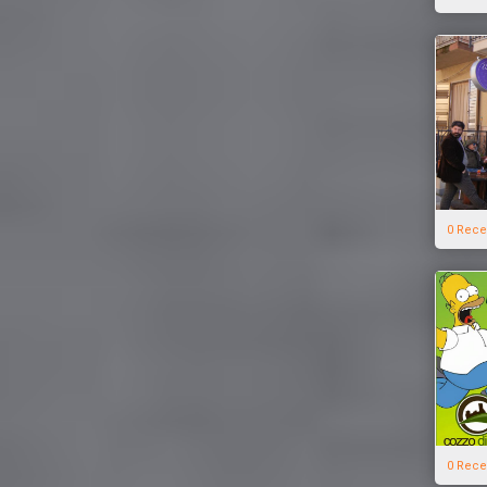
0 Rece
0 Rece