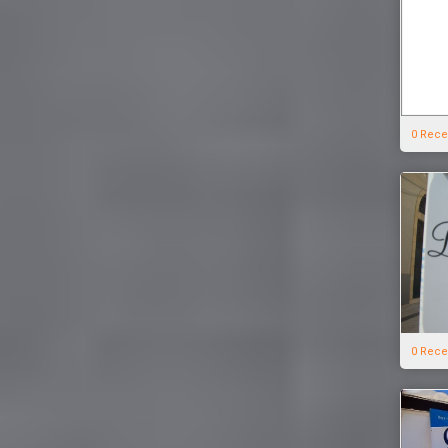
0 Rece
0 Rece