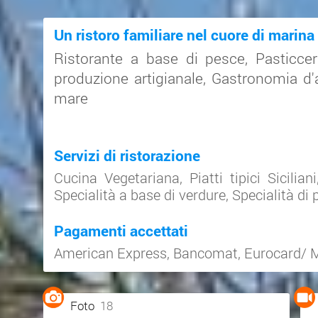
Un ristoro familiare nel cuore di marin
Ristorante a base di pesce, Pasticcer
produzione artigianale, Gastronomia d'
mare
Servizi di ristorazione
Cucina Vegetariana
,
Piatti tipici Siciliani
Specialità a base di verdure
,
Specialità di
Pagamenti accettati
American Express
,
Bancomat
,
Eurocard/ 
Foto
18