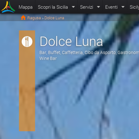
Mappa
Scopri la Sicilia
Servizi
Eventi
Sicil
Ragusa
Dolce Luna
>
Dolce Luna
Bar, Buffet, Caffetteria, Cibo da Asporto, Gastronomi
Wine Bar