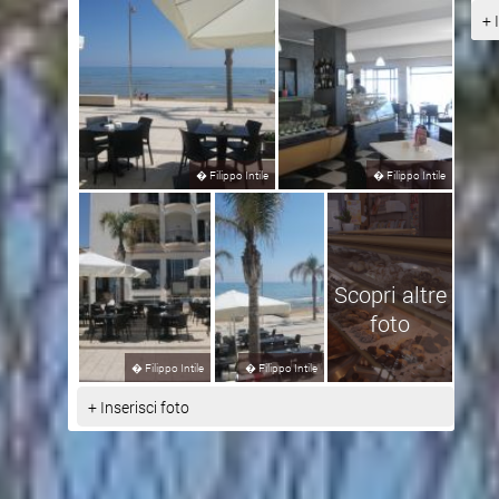
+ 
�
Filippo Intile
�
Filippo Intile
Scopri altre
foto
�
Filippo Intile
�
Filippo Intile
+ Inserisci foto