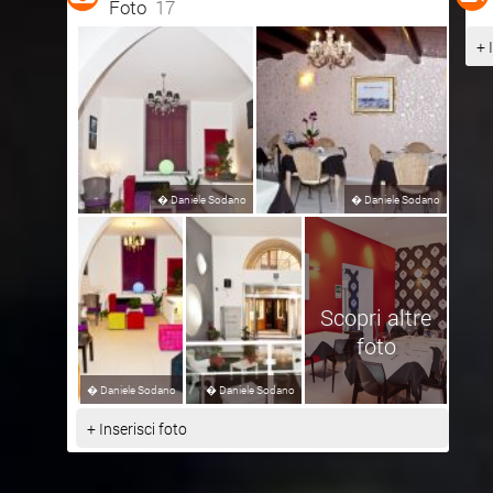
Foto
17
+ 
�
Daniele Sodano
�
Daniele Sodano
Scopri altre
foto
�
Daniele Sodano
�
Daniele Sodano
+ Inserisci foto