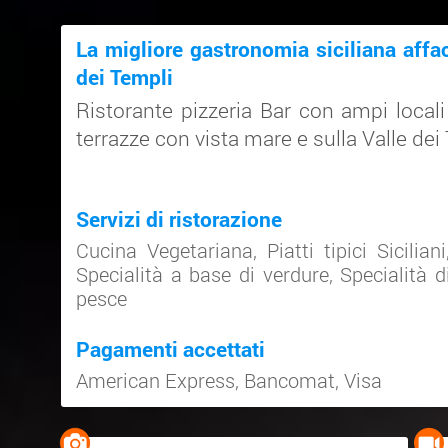
La migliore gastronomia siciliana affac
dei Templi
Ristorante pizzeria Bar con ampi local
terrazze con vista mare e sulla Valle dei
Servizi di ristorazione
Cucina Vegetariana
,
Piatti tipici Siciliani
Specialità a base di verdure
,
Specialità d
pesce
Pagamenti accettati
American Express
,
Bancomat
,
Visa