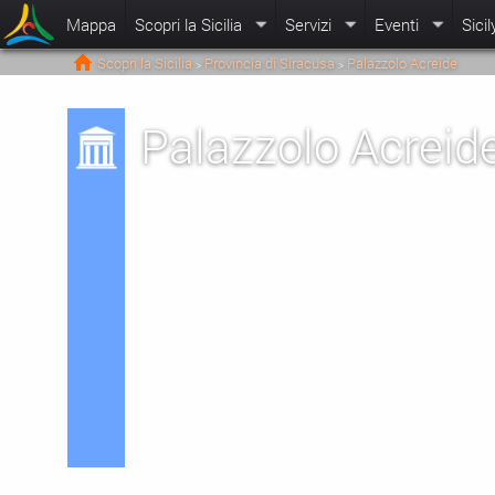
Mappa
Scopri la Sicilia
Servizi
Eventi
Sicil
Scopri la Sicilia
Provincia di Siracusa
Palazzolo Acreide
>
>
Palazzolo Acreid