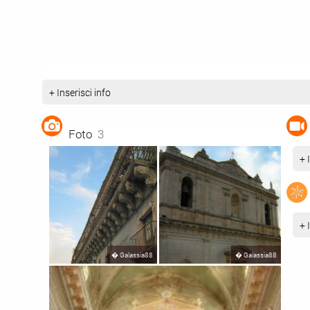
+ Inserisci info
Foto
3
+ 
+ 
�
Galassia88
�
Galassia88