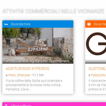
ATTIVITA' COMMERCIALI NELLE VICINANZE
Dove dormire
Dove ma
Affitta camere, Agriturismo, Appartament...
AGRITURISMO KYPEIROS
GUSTOIBL
a
Noto, Siracusa
- 11,1 km
a
Palazzolo 
Fra le colline della Sicilia sud orientale e
Il ristorante
precisamente la favolosa Noto Antica,
5 Km da Pal
Pantalica, Cava...
presso la S.S.
OffertaOfferte