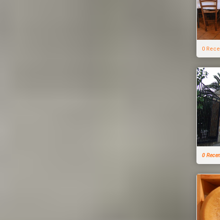
0 Rece
0 Rece