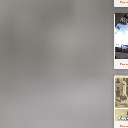
0 Rece
0 Rece
0 Rece