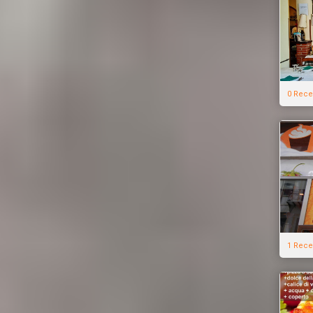
0 Rece
1 Rece