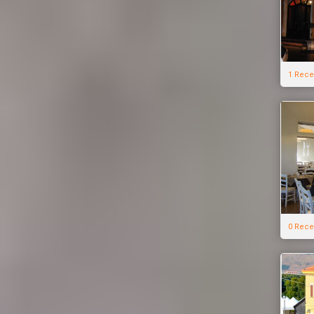
1 Rece
0 Rece