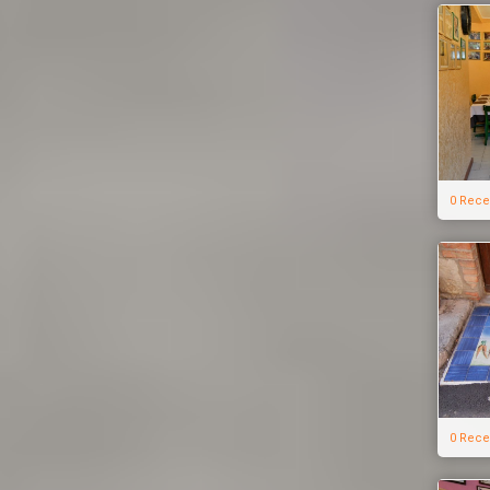
0 Rece
0 Rece