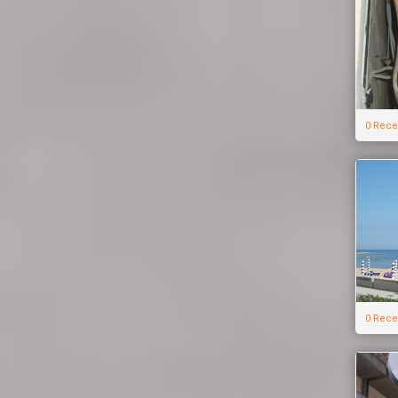
0 Rece
0 Rece