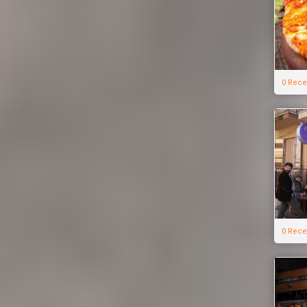
0 Rece
0 Rece