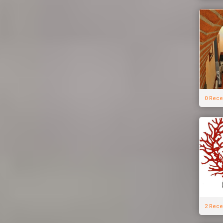
0 Rece
2 Rece