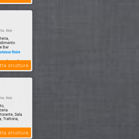
lia, Italy
teria,
bilimento
ne Bar
otesse finire
ne a base di
tta struttura
ti a tema
lia, Italy
to,
zeria
torante, Sala
, Trattoria,
tta struttura
 mare