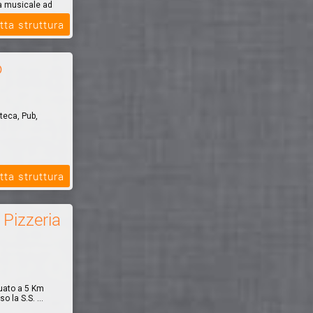
na musicale ad
tta struttura
o
teca, Pub,
tta struttura
 Pizzeria
ituato a 5 Km
 la S.S. ...