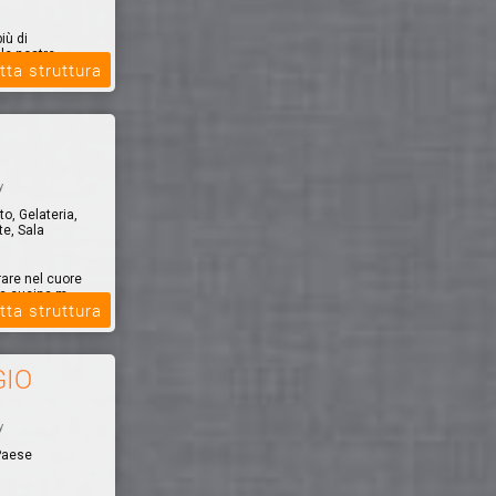
iù di
le nostre
tta struttura
y
to, Gelateria,
te, Sala
rare nel cuore
ra cucina m...
tta struttura
GIO
y
 Paese