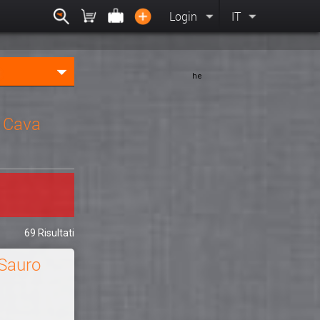
Login
IT
he
i Cava
69 Risultati
 Sauro