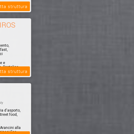
tta struttura
IROS
mento,
fast,
ci
le e
, Pantalica,
tta struttura
aly
ia d'asporto,
treet food,
Arancini alla
pinaci Foc...