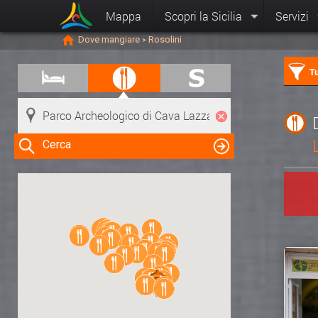
Mappa
Scopri la Sicilia
Servizi
Dove mangiare
Rosolini
>
Tu
Cerca
Clicca su una risorsa nella mappa
per visualizzare le informazioni