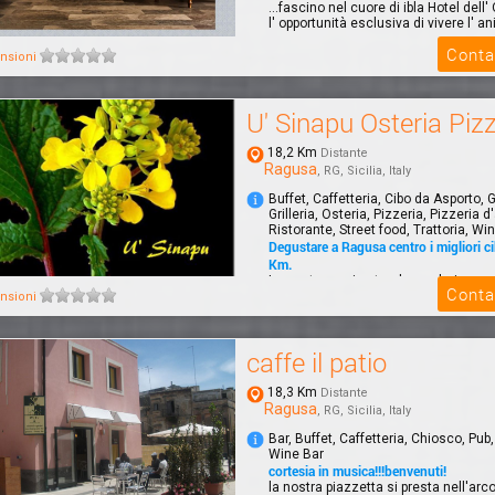
...fascino nel cuore di ibla Hotel dell'
l' opportunità esclusiva di vivere l' an
Conta
nsioni
U' Sinapu Osteria Pizz
18,2 Km
Distante
Ragusa
, RG, Sicilia, Italy
Buffet, Caffetteria, Cibo da Asporto,
Grilleria, Osteria, Pizzeria, Pizzeria d
Ristorante, Street food, Trattoria, Wi
Degustare a Ragusa centro i migliori ci
Km.
La nostra cucina tende a valorizzar
Conta
offendere il cibo.La semplicità e tan
nsioni
fanno la d...
caffe il patio
18,3 Km
Distante
Ragusa
, RG, Sicilia, Italy
Bar, Buffet, Caffetteria, Chiosco, Pub
Wine Bar
cortesia in musica!!!benvenuti!
la nostra piazzetta si presta nell'arco