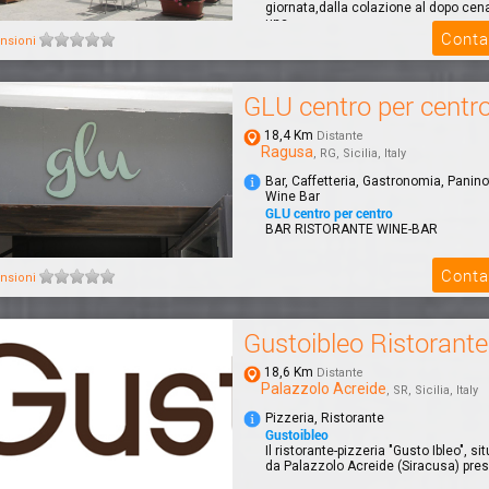
giornata,dalla colazione al dopo ce
una ...
Conta
nsioni
GLU centro per centr
18,4 Km
Distante
Ragusa
, RG, Sicilia, Italy
Bar, Caffetteria, Gastronomia, Panino
Wine Bar
GLU centro per centro
BAR RISTORANTE WINE-BAR
Conta
nsioni
Gustoibleo Ristorante
18,6 Km
Distante
Palazzolo Acreide
, SR, Sicilia, Italy
Pizzeria, Ristorante
Gustoibleo
Il ristorante-pizzeria "Gusto Ibleo", s
da Palazzolo Acreide (Siracusa) presso