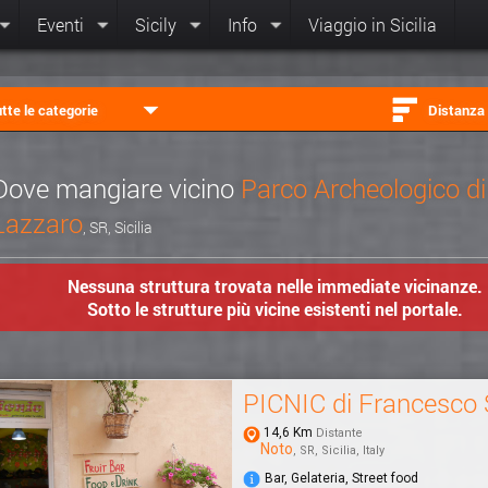
Eventi
Sicily
Info
Viaggio in Sicilia
tte le categorie
Distanza
Dove mangiare vicino
Parco Archeologico d
Lazzaro
, SR, Sicilia
Nessuna struttura trovata nelle immediate vicinanze.
Sotto le strutture più vicine esistenti nel portale.
PICNIC di Francesco
14,6 Km
Distante
Noto
, SR, Sicilia, Italy
Bar, Gelateria, Street food