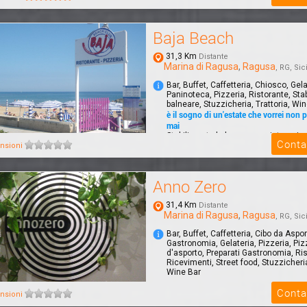
Baja Beach
31,3 Km
Distante
Marina di Ragusa
,
Ragusa
, RG, Sici
Bar, Buffet, Caffetteria, Chiosco, Gela
Paninoteca, Pizzeria, Ristorante, Sta
balneare, Stuzzicheria, Trattoria, Wi
è il sogno di un'estate che vorrei non p
mai
Stabilimento balneare con ristorazio
Conta
pesce, apericena sulla spiaggia,even
nsioni
per...
Anno Zero
31,4 Km
Distante
Marina di Ragusa
,
Ragusa
, RG, Sici
Bar, Buffet, Caffetteria, Cibo da Aspor
Gastronomia, Gelateria, Pizzeria, Piz
d'asporto, Preparati Gastronomia, Ris
Ricevimenti, Street food, Stuzzicheria
Wine Bar
Conta
Riastorante con ampio dehors vista
nsioni