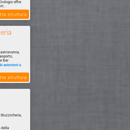
 Orologio offre
im...
tta struttura
eria
 Gastronomia,
'asporto,
ne Bar
bi autoctoni a
e senza
tta struttura
to Amore
, Stuzzicheria,
 della