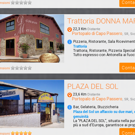
Conta
nsioni
Trattoria DONNA MA
22,3 Km
Distante
Portopalo di Capo Passero
, SR, Sici
Pizzeria, Ristorante, Sala Ricevimenti
Trattoria
Trattoria, Ristorante, Pizzeria Special
Tutto espresso con Antonella ai fuoch
Conta
nsioni
PLAZA DEL SOL
23,6 Km
Distante
Portopalo di Capo Passero
, SR, Sici
Bar, Gelateria, Stuzzicheria
Plaza del Sol un affaccio su due mari, 
genuinità
La "PLAZA DEL SOL", situata nella p
più a sud d'Europa, garantisce ai propri
Conta
nsioni