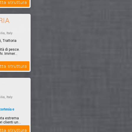
tta struttura
RIA
lia, Italy
, Trattoria
ità di pesce.
i. Immer...
tta struttura
lia, Italy
cortesia e
unta estrema
 clienti un...
tta struttura