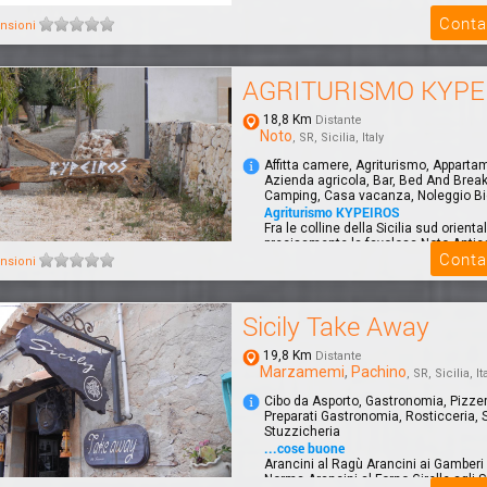
Conta
nsioni
AGRITURISMO KYPE
18,8 Km
Distante
Noto
, SR, Sicilia, Italy
Affitta camere, Agriturismo, Apparta
Azienda agricola, Bar, Bed And Break
Camping, Casa vacanza, Noleggio Bi
Agriturismo KYPEIROS
Fra le colline della Sicilia sud orienta
precisamente la favolosa Noto Antica
Conta
Cava...
nsioni
Sicily Take Away
19,8 Km
Distante
Marzamemi
,
Pachino
, SR, Sicilia, It
Cibo da Asporto, Gastronomia, Pizzer
Preparati Gastronomia, Rosticceria, S
Stuzzicheria
...cose buone
Arancini al Ragù Arancini ai Gamberi 
Norma Arancini al Forno Girelle agli S