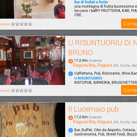
Bar di frullati e frutta
una montagna di frutta buonissima e f
leccarsi i baffi!!! FRUTTERIA, BAR, PI
CRE...
Conta
nsioni
U RISUNTUORIU DI 
BRUNO
17,0 Km
Distante
Ragusa Ibla
,
Ragusa
, RG, Sicilia, Ital
Caffetteria, Pub, Ristorante, Wine Bar
U RISUNTUORIU
RISTOPUB, BIRRERIA, BRUSCHETTER
SPAGHETTERIA, CAFFETTERIA.
Conta
nsioni
Il Lucernaio pub
17,0 Km
Distante
Ragusa Ibla
,
Ragusa
, RG, Sicilia, Ital
Bar, Buffet, Cibo da Asporto, Osteria,
Gastronomia, Pub, Street food, Stuzz