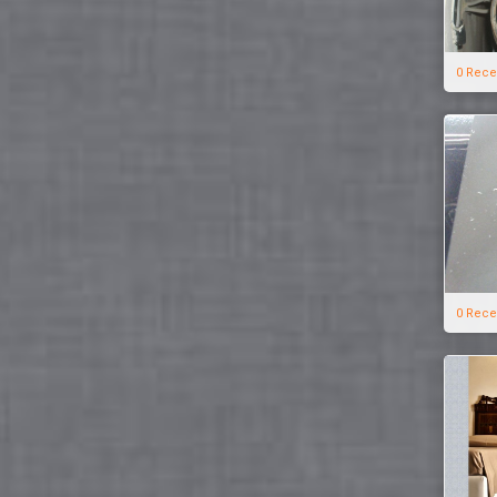
0 Rece
0 Rece