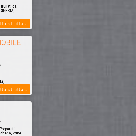
rullati da
ADINERIA,
tta struttura
NOBILE
y
IA,
tta struttura
y
 Preparati
icheria, Wine