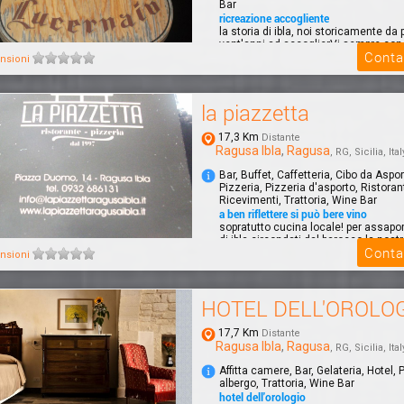
Bar
ricreazione accogliente
la storia di ibla, noi storicamente da p
vent'anni ad accoglierVi sempre con 
Conta
degusta...
nsioni
la piazzetta
17,3 Km
Distante
Ragusa Ibla
,
Ragusa
, RG, Sicilia, Ital
Bar, Buffet, Caffetteria, Cibo da Aspor
Pizzeria, Pizzeria d'asporto, Ristoran
Ricevimenti, Trattoria, Wine Bar
a ben riflettere si può bere vino
sopratutto cucina locale! per assapo
di ibla circondati dal barocco la nost
Conta
nsioni
HOTEL DELL'OROLO
17,7 Km
Distante
Ragusa Ibla
,
Ragusa
, RG, Sicilia, Ital
Affitta camere, Bar, Gelateria, Hotel,
albergo, Trattoria, Wine Bar
hotel dell'orologio