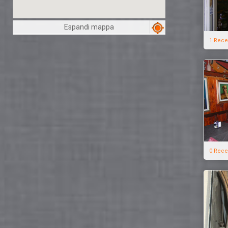
Espandi mappa
1 Rece
0 Rece