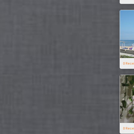
0 Rece
0 Rece