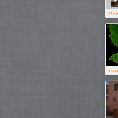
0 Rece
0 Rece