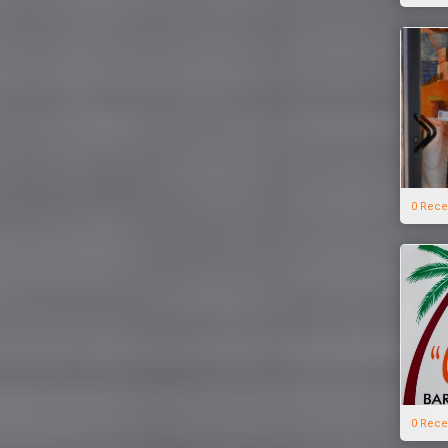
0 Rece
0 Rece