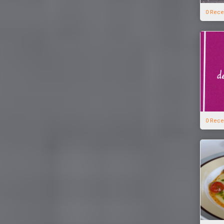
0 Rece
0 Rece