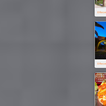
0 Rece
0 Rece