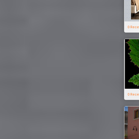
0 Rece
0 Rece