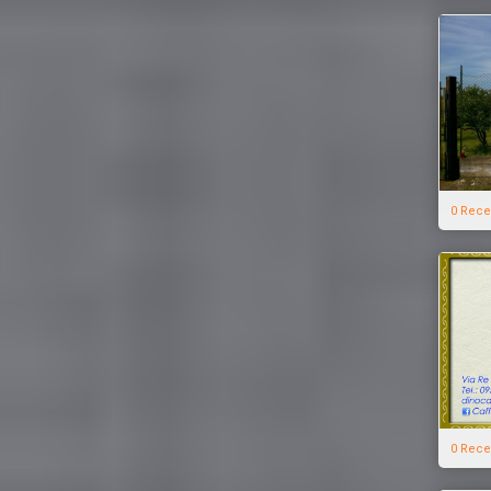
0 Rece
0 Rece