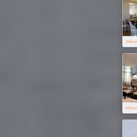
0 Rece
0 Rece