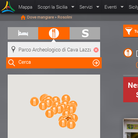
Mappa
Scopri la Sicilia
Servizi
Eventi
Sicil
Dove mangiare
Rosolini
>
Tu
Cerca
Nes
Clicca su una risorsa nella mappa
per visualizzare le informazioni