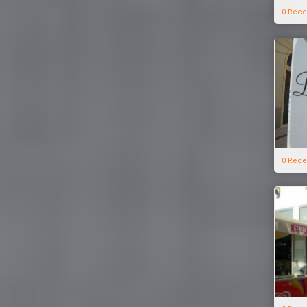
0 Rece
0 Rece