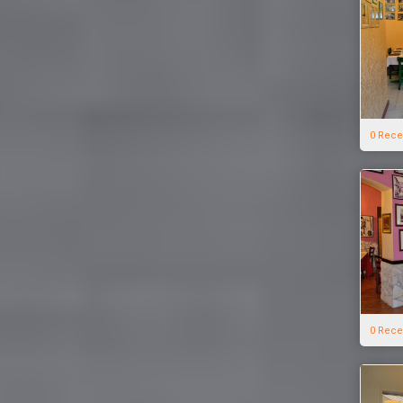
0 Rece
0 Rece