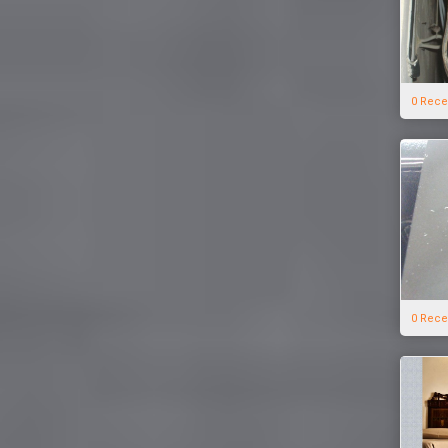
0 Rece
0 Rece