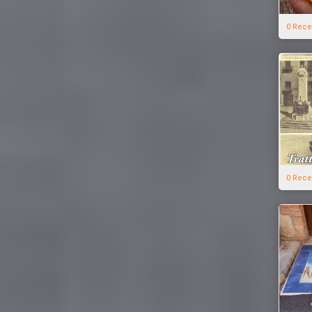
0 Rece
0 Rece