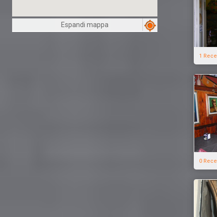
Espandi mappa
1 Rece
0 Rece