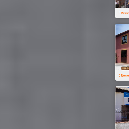
0 Rece
0 Rece