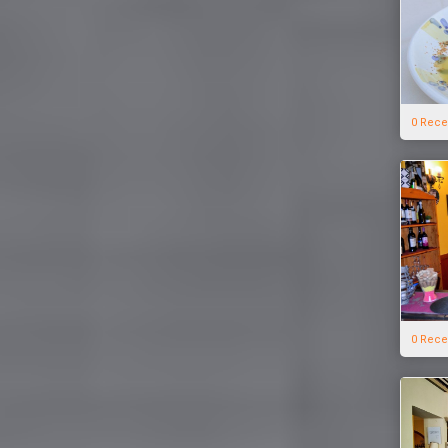
0 Rece
0 Rece