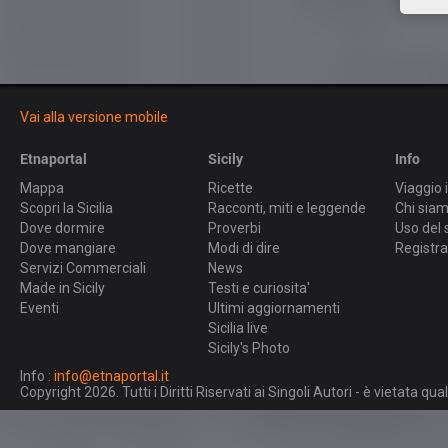
Vai alla versione mobile
Etnaportal
Sicily
Info
Mappa
Ricette
Viaggio i
Scopri la Sicilia
Racconti, miti e leggende
Chi sia
Dove dormire
Proverbi
Uso del 
Dove mangiare
Modi di dire
Registra
Servizi Commerciali
News
Made in Sicily
Testi e curiosita'
Eventi
Ultimi aggiornamenti
Sicilia live
Sicily's Photo
Info :
info@etnaportal.it
Copyright 2026. Tutti i Diritti Riservati ai Singoli Autori - è vietata 