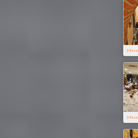
0 Rece
0 Rece