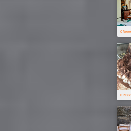
0 Rece
0 Rece