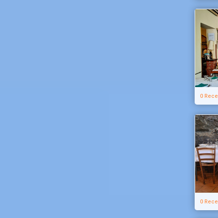
0 Rece
0 Rece