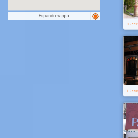
Espandi mappa
0 Rece
1 Rece