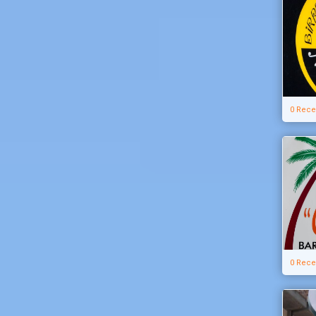
0 Rece
0 Rece