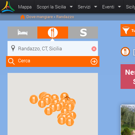
Mappa
Scopri la Sicilia
Servizi
Eventi
Sicil
Dove mangiare
Randazzo
>
Tu
Cerca
Nes
Clicca su una risorsa nella mappa
per visualizzare le informazioni