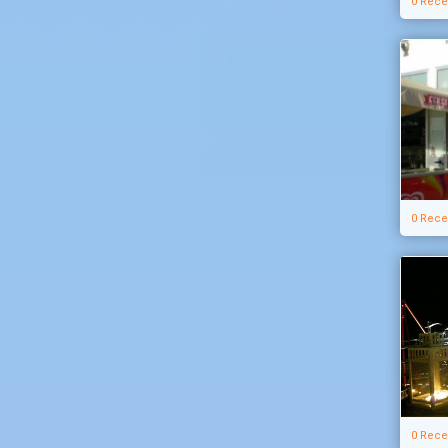
0 Rece
0 Rece
0 Rece