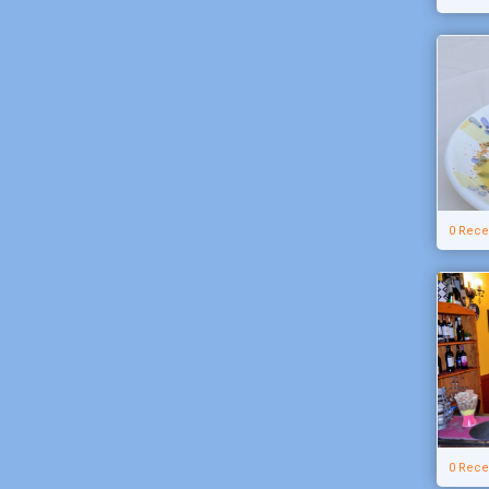
0 Rece
0 Rece