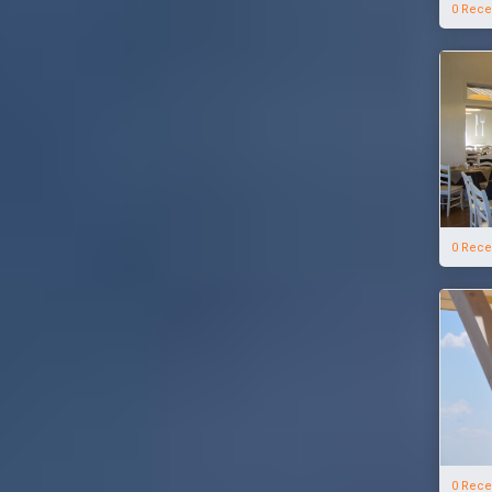
0 Rece
0 Rece
0 Rece