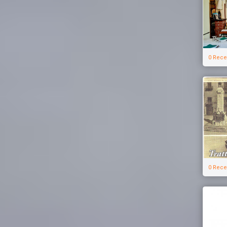
0 Rece
0 Rece