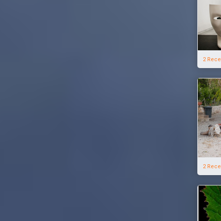
2 Rece
2 Rece