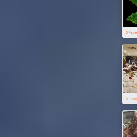
0 Rece
0 Rece