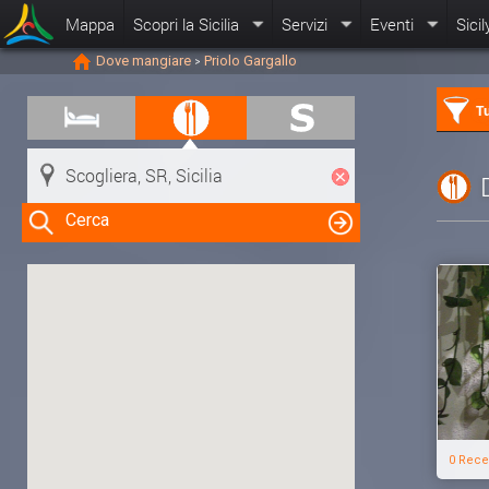
Mappa
Scopri la Sicilia
Servizi
Eventi
Sicil
Dove mangiare
Priolo Gargallo
>
Tu
Cerca
Clicca su una risorsa nella mappa
per visualizzare le informazioni
0 Rece