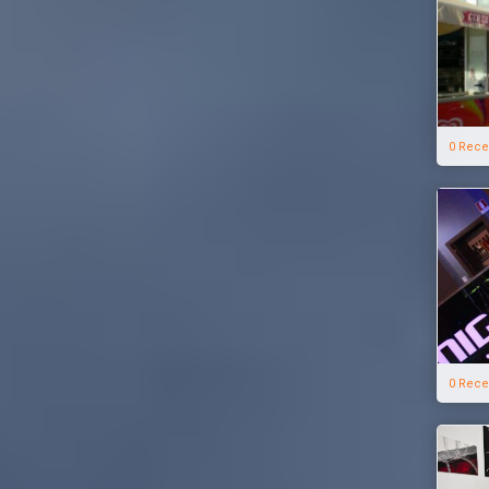
0 Rece
0 Rece