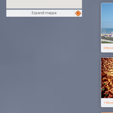
Espandi mappa
0 Rece
1 Rece