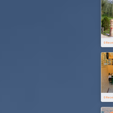
0 Rece
0 Rece