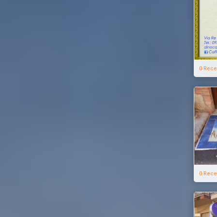
0 Rece
0 Rece