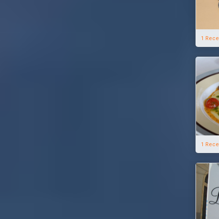
1 Rece
1 Rece