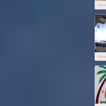
0 Rece
0 Rece