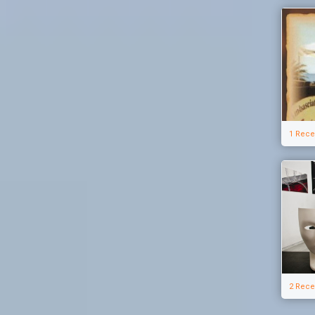
1 Rece
2 Rece