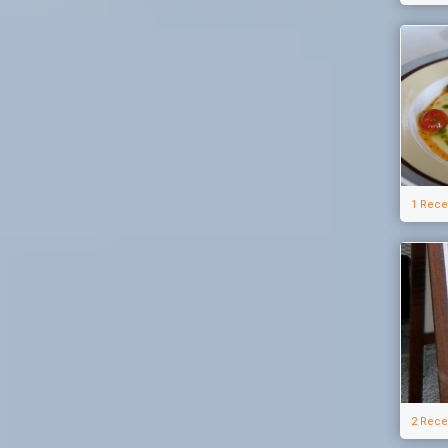
1 Rece
2 Rece