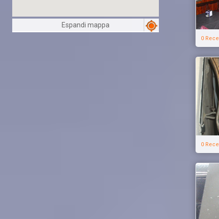
Espandi mappa
0 Rece
0 Rece