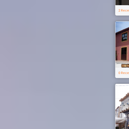
2 Rece
0 Rece