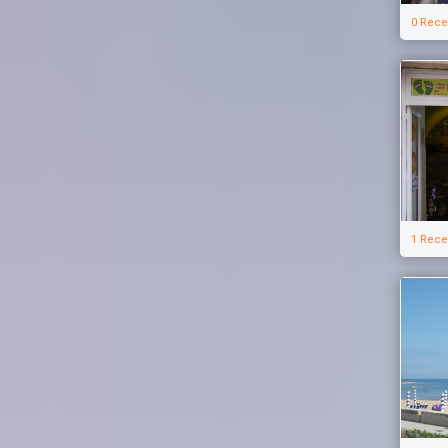
0 Rece
1 Rece