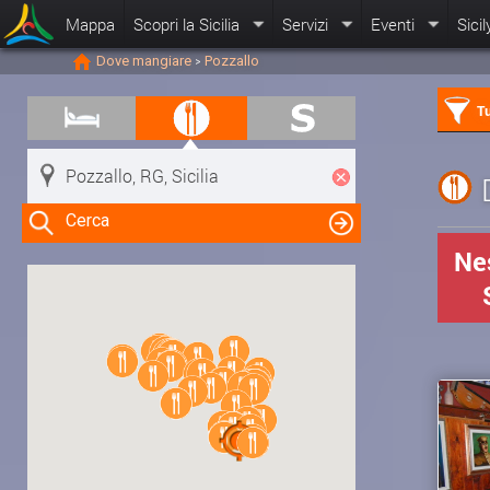
Mappa
Scopri la Sicilia
Servizi
Eventi
Sicil
Dove mangiare
Pozzallo
>
Tu
Cerca
Nes
Clicca su una risorsa nella mappa
per visualizzare le informazioni