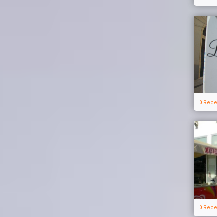
0 Rece
0 Rece