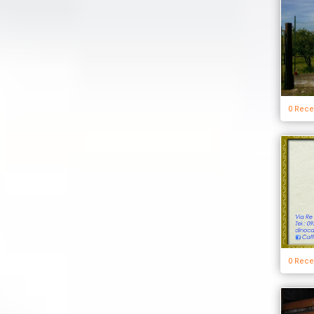
0 Rece
0 Rece