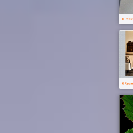
0 Rece
0 Rece