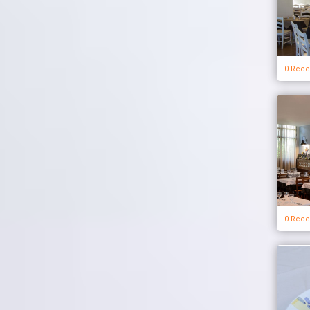
0 Rece
0 Rece