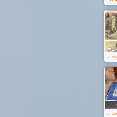
0 Rece
0 Rece
0 Rece