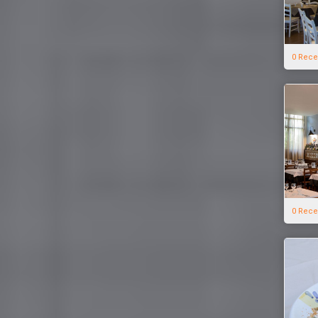
0 Rece
0 Rece