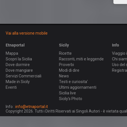
Vai alla versione mobile
Etnaportal
Sicily
Info
Mappa
Ricette
Viaggio i
Scopri la Sicilia
Racconti, miti e leggende
Chi sia
Dove dormire
Proverbi
Uso del 
Dove mangiare
Modi di dire
Registra
Servizi Commerciali
News
Made in Sicily
Testi e curiosita'
Eventi
Ultimi aggiornamenti
Sicilia live
Sicily's Photo
Info :
info@etnaportal.it
Copyright 2026. Tutti i Diritti Riservati ai Singoli Autori - è vietata 