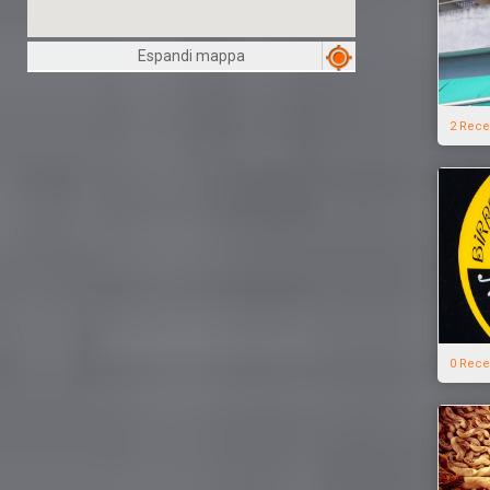
Espandi mappa
2 Rece
0 Rece