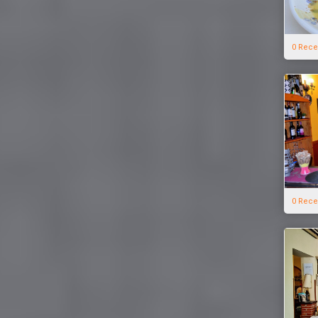
0 Rece
0 Rece