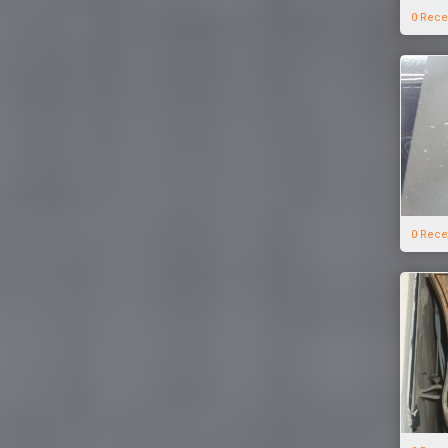
0 Rece
0 Rece