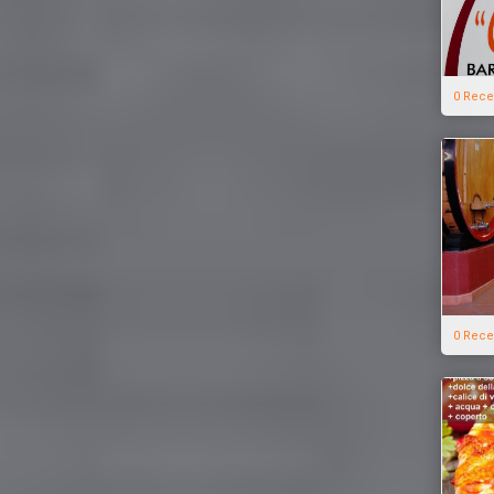
0 Rece
0 Rece