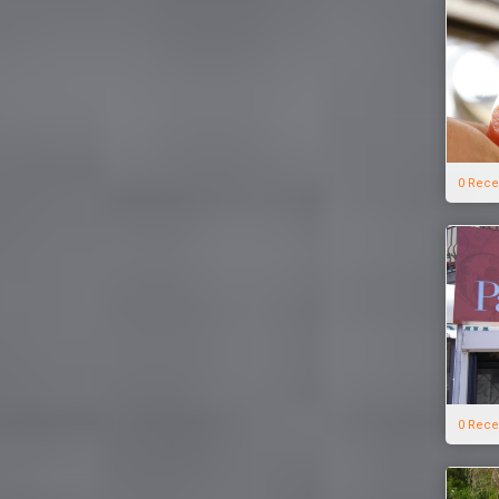
0 Rece
0 Rece