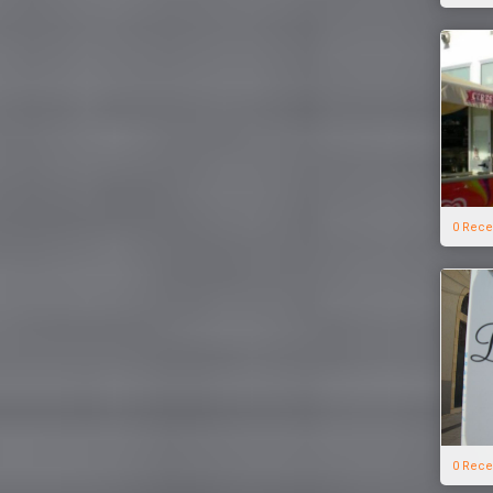
0 Rece
0 Rece