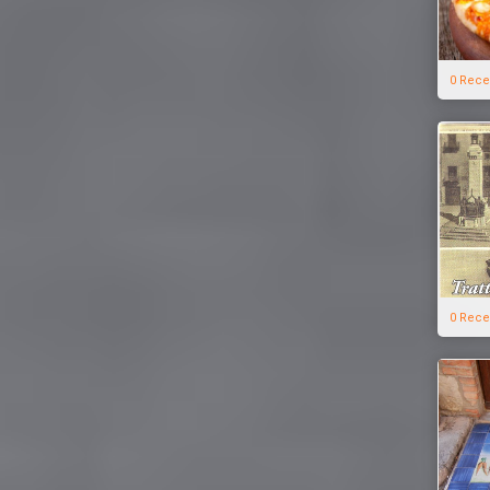
0 Rece
0 Rece