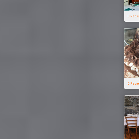
0 Rece
0 Rece