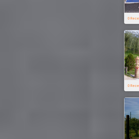
0 Rece
0 Rece