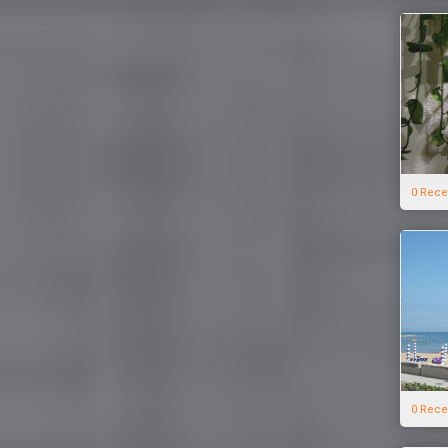
0 Rece
0 Rece