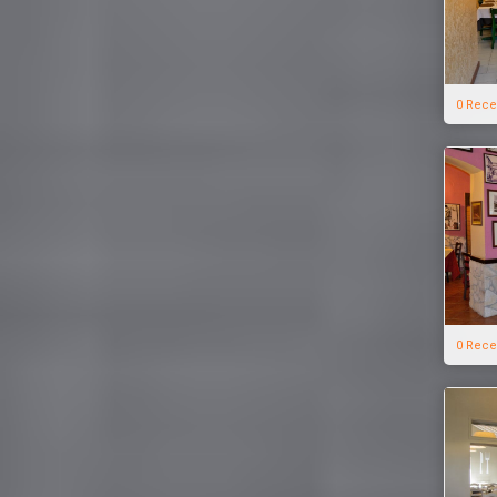
0 Rece
0 Rece