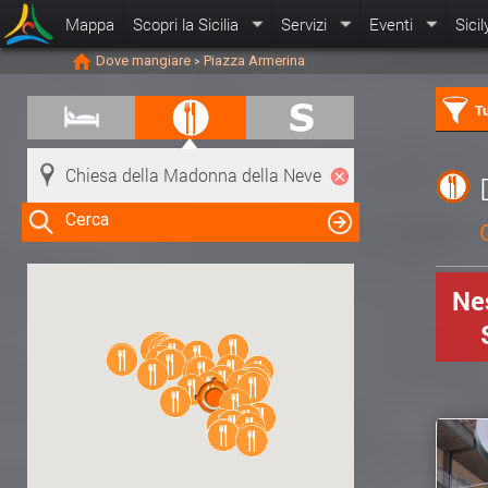
Mappa
Scopri la Sicilia
Servizi
Eventi
Sicil
Dove mangiare
Piazza Armerina
>
Tu
Cerca
Nes
Clicca su una risorsa nella mappa
per visualizzare le informazioni