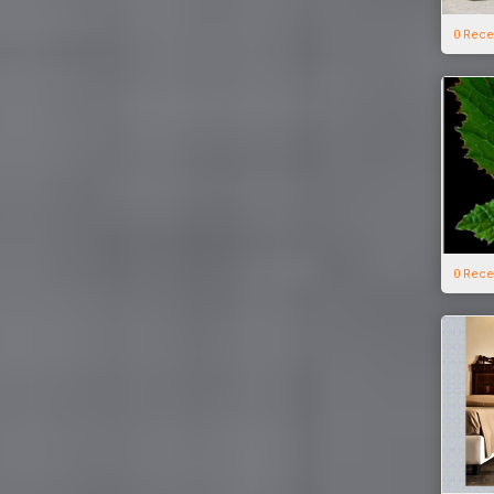
0 Rece
0 Rece