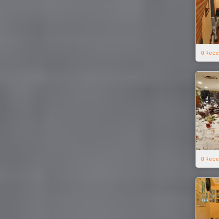
0 Rece
0 Rece