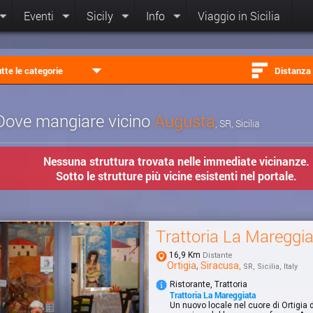
Eventi
Sicily
Info
Viaggio in Sicilia
tte le categorie
Distanza
Dove mangiare vicino
Augusta
, SR, Sicilia
Nessuna struttura trovata nelle immediate vicinanze.
Sotto le strutture più vicine esistenti nel portale.
Trattoria La Mareggi
16,9 Km
Distante
Ortigia
,
Siracusa
, SR, Sicilia, Italy
Ristorante, Trattoria
Trattoria La Mareggiata
Un nuovo locale nel cuore di Ortigia 