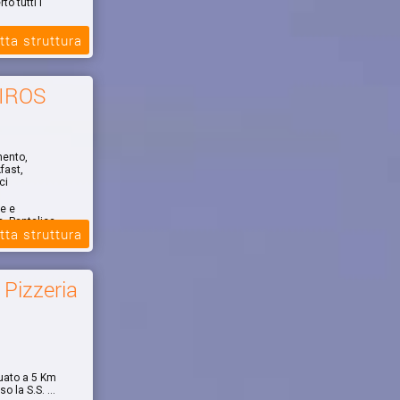
o tutti i
tta struttura
IROS
mento,
fast,
ci
le e
, Pantalica,
tta struttura
 Pizzeria
ituato a 5 Km
 la S.S. ...