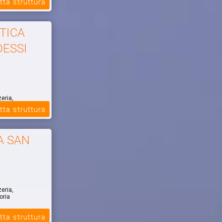
tta struttura
TICA
DESSI
zeria,
oria
tta struttura
A SAN
zeria,
oria
tta struttura