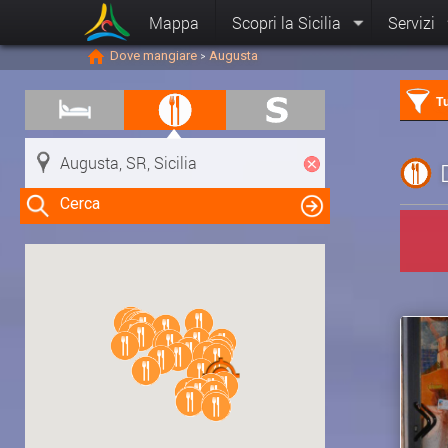
Mappa
Scopri la Sicilia
Servizi
Dove mangiare
Augusta
>
Tu
Cerca
Clicca su una risorsa nella mappa
per visualizzare le informazioni