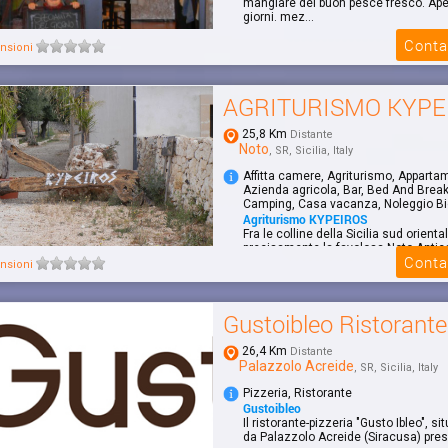
mangiare del buon pesce fresco. Apert
giorni. mez...
Conta
nsioni
AGRITURISMO KYPE
25,8 Km
Distante
Noto
, SR, Sicilia, Italy
Affitta camere, Agriturismo, Apparta
Azienda agricola, Bar, Bed And Break
Camping, Casa vacanza, Noleggio Bi
Agriturismo KYPEIROS
Fra le colline della Sicilia sud orienta
precisamente la favolosa Noto Antica
Conta
Cava...
nsioni
Gustoibleo Ristorante
26,4 Km
Distante
Palazzolo Acreide
, SR, Sicilia, Italy
Pizzeria, Ristorante
Gustoibleo
Il ristorante-pizzeria "Gusto Ibleo", s
da Palazzolo Acreide (Siracusa) presso