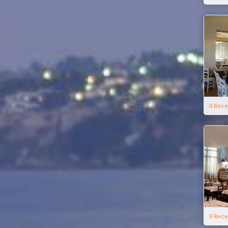
0 Rece
0 Rece