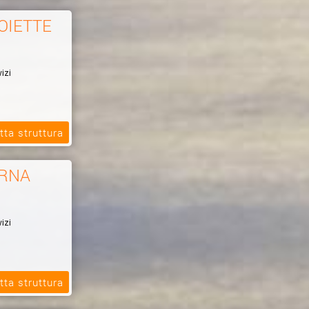
OIETTE
izi
tta struttura
ERNA
izi
tta struttura