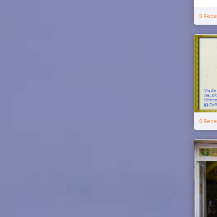
0 Rece
0 Rece