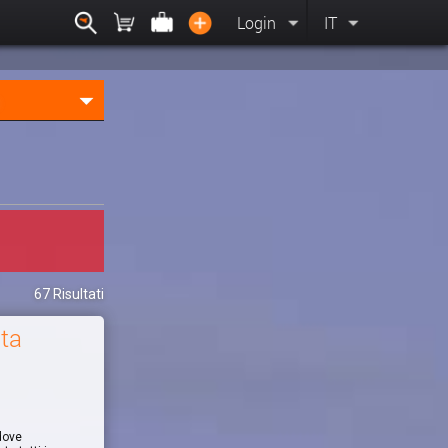
Login
IT
67 Risultati
ata
dove