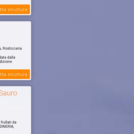
tta struttura
a, Rosticceria
data dalla
adizione
tta struttura
 Sauro
rullati da
ADINERIA,