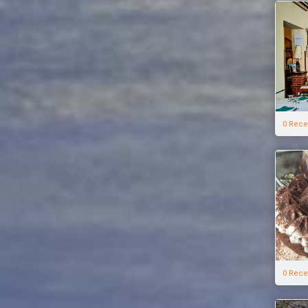
0 Rece
0 Rece