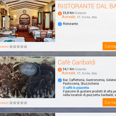
RISTORANTE DAL B
33,8 Km
Distante
Acireale
, CT, Sicilia, Italy
Ristorante
Conta
nsioni
Cafè Garibaldi
34,1 Km
Distante
Acireale
, CT, Sicilia, Italy
Bar, Caffetteria, Gastronomia, Gelater
Pasticceria, Stuzzicheria
Il caffè in piazzetta
Il piacere di gustare prodotti di alta p
nella location di piazzetta Garibaldi, i
Conta
nsioni