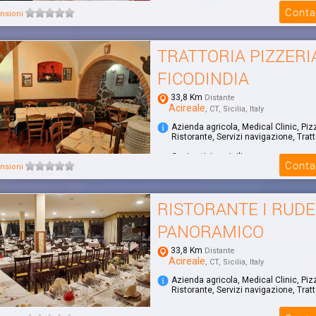
Conta
nsioni
TRATTORIA PIZZERI
FICODINDIA
33,8 Km
Distante
Acireale
, CT, Sicilia, Italy
Azienda agricola, Medical Clinic, Piz
Ristorante, Servizi navigazione, Tratt
Cucina tipica siciliana
Conta
nsioni
RISTORANTE I RUDE
PANORAMICO
33,8 Km
Distante
Acireale
, CT, Sicilia, Italy
Azienda agricola, Medical Clinic, Piz
Ristorante, Servizi navigazione, Tratt