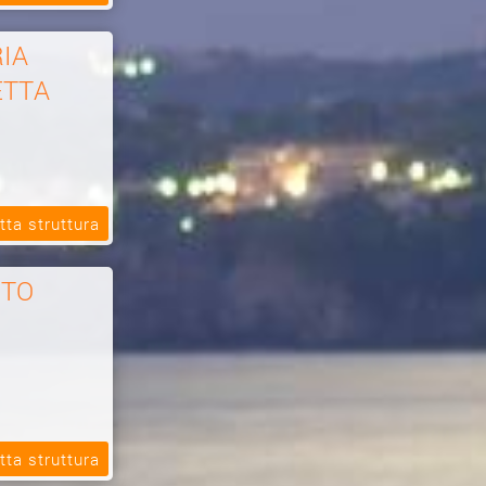
IA
ETTA
tta struttura
ITO
tta struttura