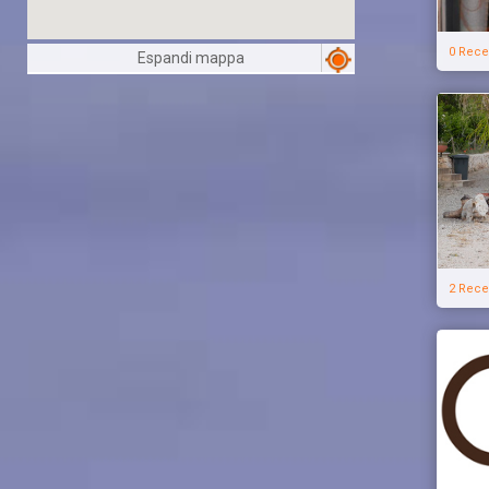
0 Rece
Espandi mappa
2 Rece