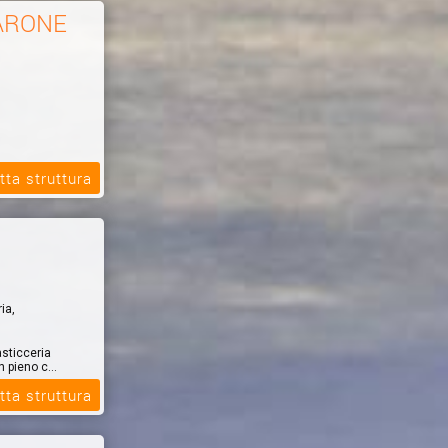
ARONE
tta struttura
ia,
asticceria
n pieno c...
tta struttura