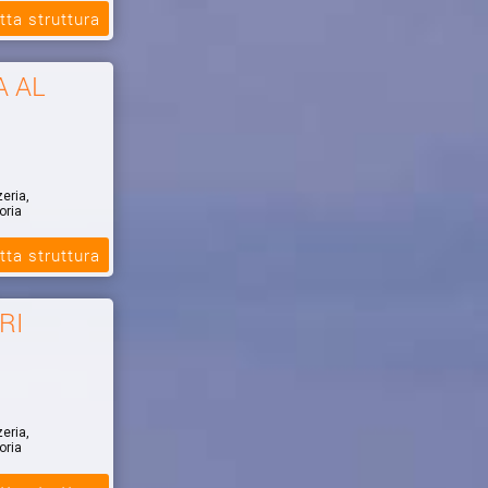
tta struttura
A AL
zeria,
oria
tta struttura
RI
zeria,
oria