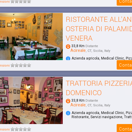
Conta
nsioni
RISTORANTE ALL'AN
OSTERIA DI PALAMI
VENERA
33,8 Km
Distante
Acireale
, CT, Sicilia, Italy
Azienda agricola, Medical Clinic, Piz
Ristorante, Servizi navigazione, Tratt
Conta
nsioni
TRATTORIA PIZZERI
DOMENICO
33,8 Km
Distante
Acireale
, CT, Sicilia, Italy
Azienda agricola, Medical Clinic, Piz
Ristorante, Servizi navigazione, Tratt
Conta
nsioni