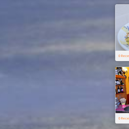
0 Rece
0 Rece