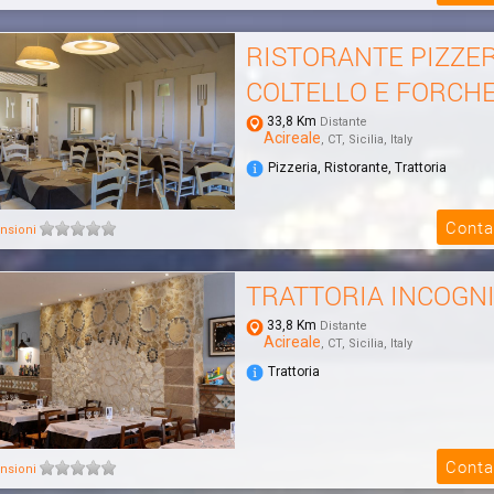
RISTORANTE PIZZER
COLTELLO E FORCH
33,8 Km
Distante
Acireale
, CT, Sicilia, Italy
Pizzeria, Ristorante, Trattoria
Conta
nsioni
TRATTORIA INCOGN
33,8 Km
Distante
Acireale
, CT, Sicilia, Italy
Trattoria
Conta
nsioni