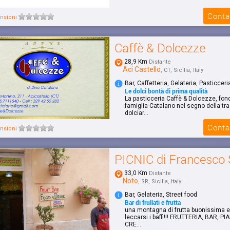
Conta
nsioni
Caffè & Dolcezze
28,9 Km
Distante
Aci Castello
, CT, Sicilia, Italy
Bar, Caffetteria, Gelateria, Pasticceri
Le dolci bontà di prima qualità
La pasticceria Caffè & Dolcezze, fon
famiglia Catalano nel segno della tr
dolciar...
Conta
nsioni
PICNIC di Francesco
33,0 Km
Distante
Noto
, SR, Sicilia, Italy
Bar, Gelateria, Street food
Bar di frullati e frutta
una montagna di frutta buonissima e f
leccarsi i baffi!!! FRUTTERIA, BAR, PI
CRE...