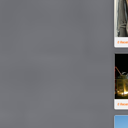
0 Rece
0 Rece