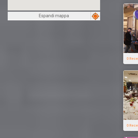
Espandi mappa
0 Rece
0 Rece