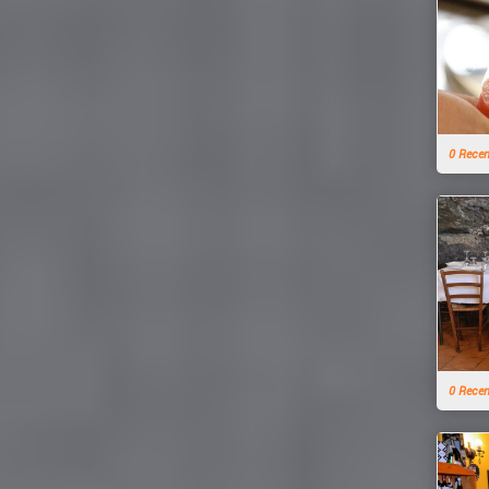
0 Rece
0 Rece