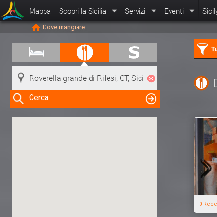
Mappa
Scopri la Sicilia
Servizi
Eventi
Sicil
Dove mangiare
Tu
Cerca
Clicca su una risorsa nella mappa
per visualizzare le informazioni
0 Rece