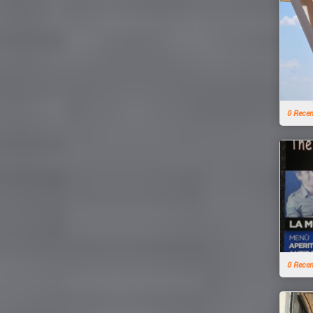
0 Rece
0 Rece