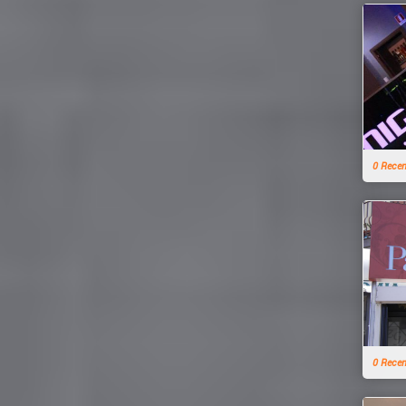
0 Rece
0 Rece