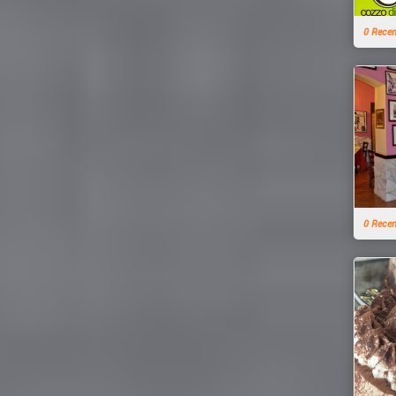
0 Rece
0 Rece