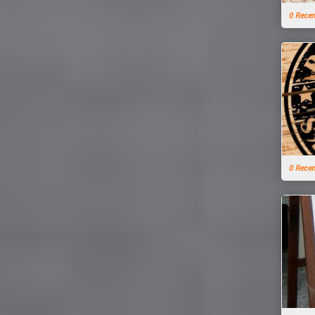
0 Rece
0 Rece