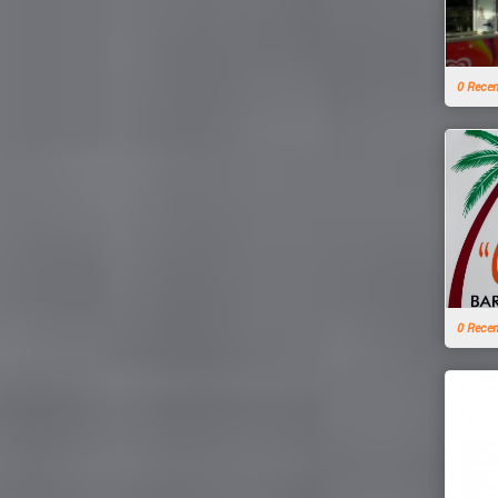
0 Rece
0 Rece