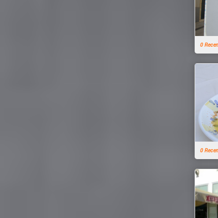
0 Rece
0 Rece