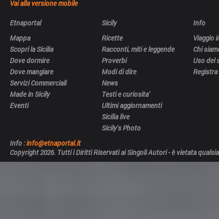
Vai alla versione mobile
Etnaportal
Sicily
Info
Mappa
Ricette
Viaggio in
Scopri la Sicilia
Racconti, miti e leggende
Chi siam
Dove dormire
Proverbi
Uso del 
Dove mangiare
Modi di dire
Registra 
Servizi Commerciali
News
Made in Sicily
Testi e curiosita'
Eventi
Ultimi aggiornamenti
Sicilia live
Sicily's Photo
Info :
info@etnaportal.it
Copyright 2026. Tutti i Diritti Riservati ai Singoli Autori - è vietata qua