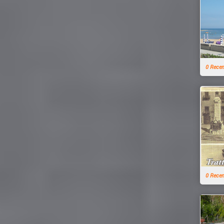
0 Rece
0 Rece