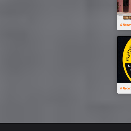
0 Rece
0 Rece