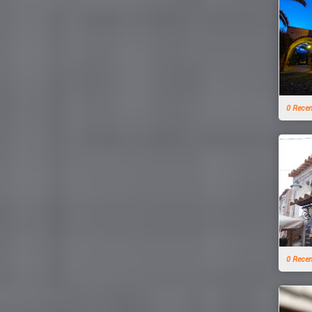
0 Rece
0 Rece