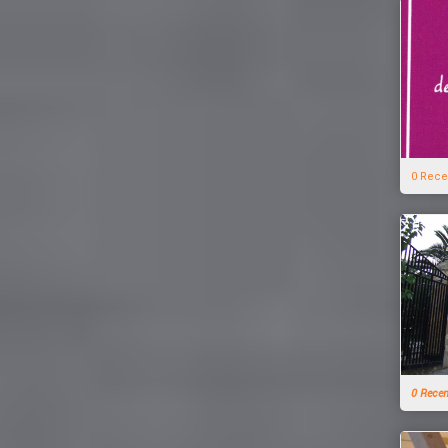
0 Rece
0 Rece