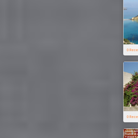
0 Rece
0 Rece