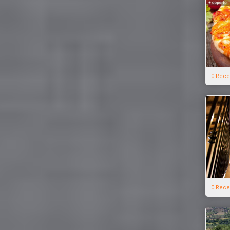
0 Rece
0 Rece