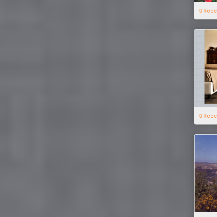
0 Rece
0 Rece