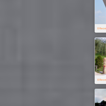
0 Rece
0 Rece