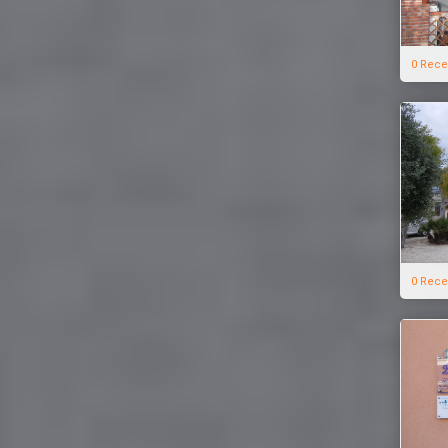
0 Rece
0 Rece