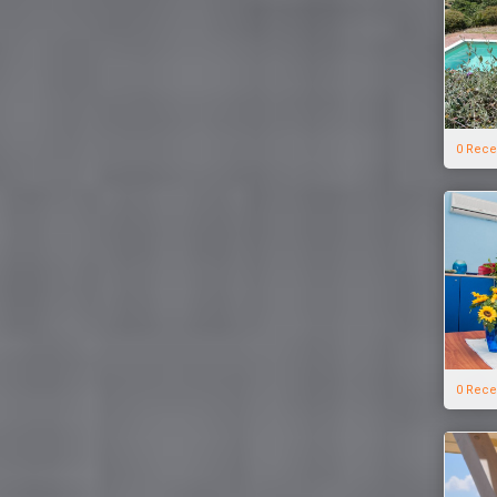
0 Rece
0 Rece