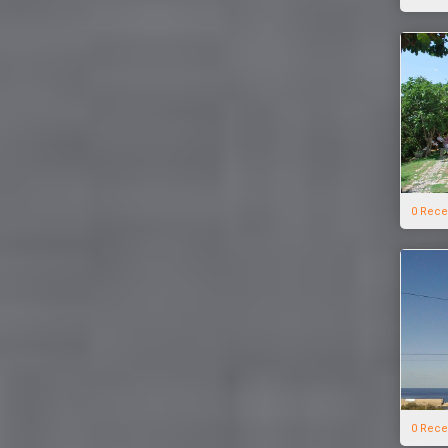
0 Rece
0 Rece