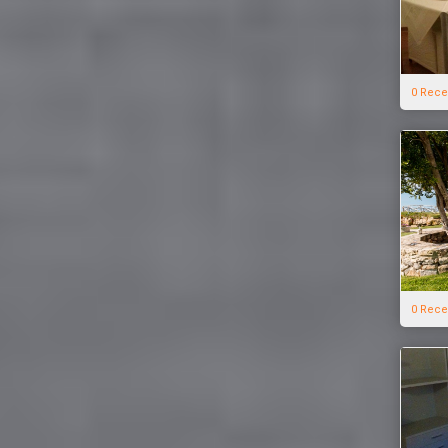
0 Rece
0 Rece