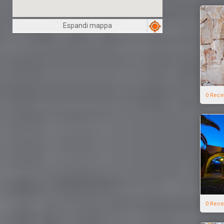
Espandi mappa
0 Rece
0 Rece