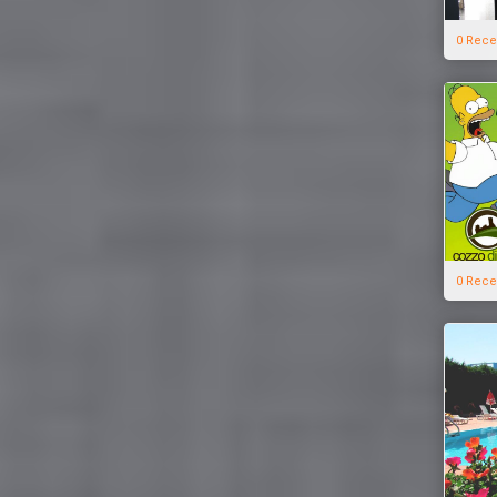
0 Rece
0 Rece