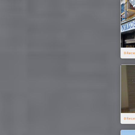
0 Rece
0 Rece