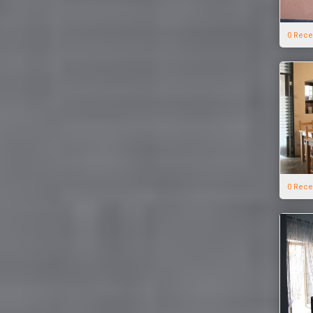
0 Rece
0 Rece