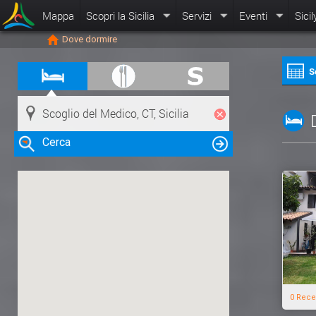
Mappa
Scopri la Sicilia
Servizi
Eventi
Sicil
Dove dormire
S
Cerca
Clicca su una risorsa nella mappa
per visualizzare le informazioni
0 Rece