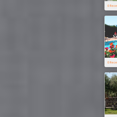
0 Rece
0 Rece