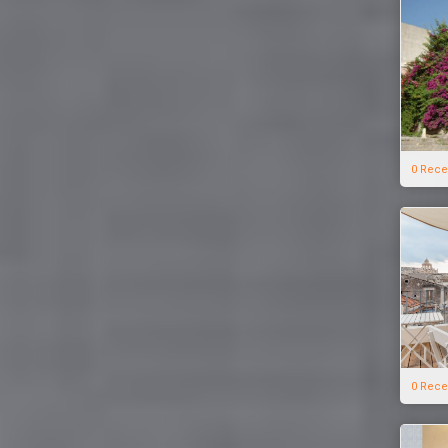
0 Rece
0 Rece