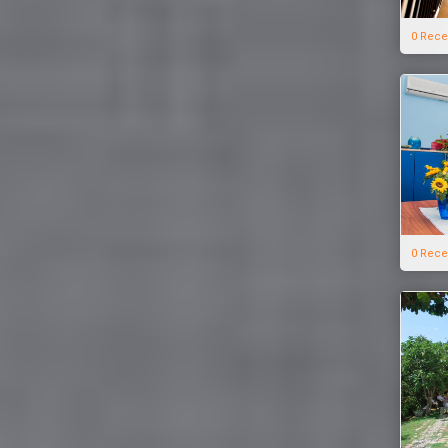
0 Rece
0 Rece