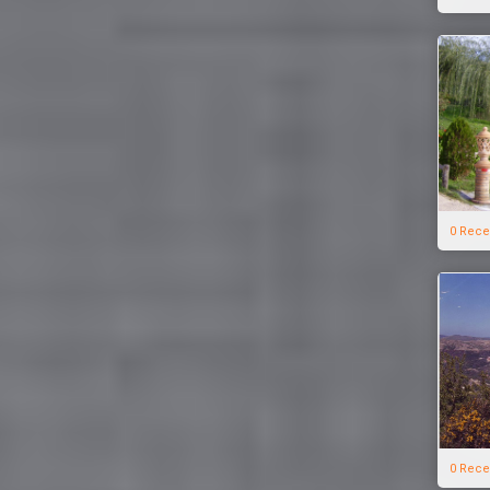
0 Rece
0 Rece