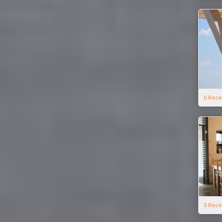
0 Rece
0 Rece