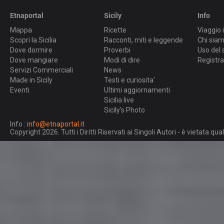
Etnaportal
Sicily
Info
Mappa
Ricette
Viaggio i
Scopri la Sicilia
Racconti, miti e leggende
Chi sia
Dove dormire
Proverbi
Uso del 
Dove mangiare
Modi di dire
Registra
Servizi Commerciali
News
Made in Sicily
Testi e curiosita'
Eventi
Ultimi aggiornamenti
Sicilia live
Sicily's Photo
Info :
info@etnaportal.it
Copyright 2026. Tutti i Diritti Riservati ai Singoli Autori - è vietata 