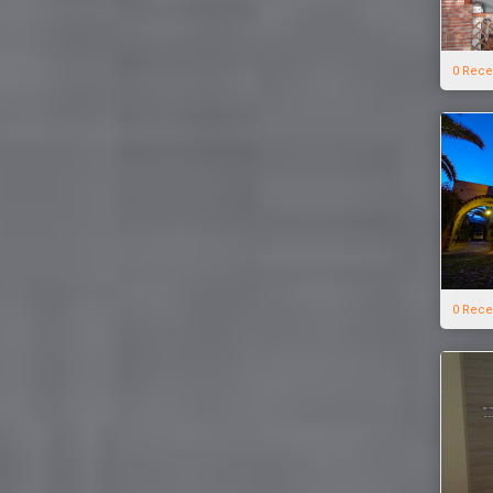
0 Rece
0 Rece