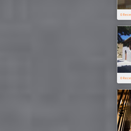
0 Rece
0 Rece