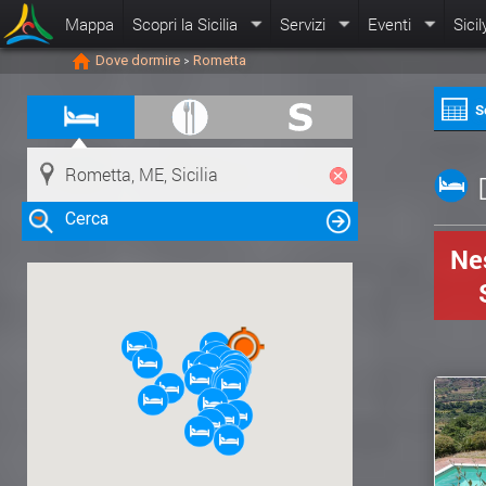
Mappa
Scopri la Sicilia
Servizi
Eventi
Sicil
Dove dormire
Rometta
>
S
Cerca
Nes
Clicca su una risorsa nella mappa
per visualizzare le informazioni