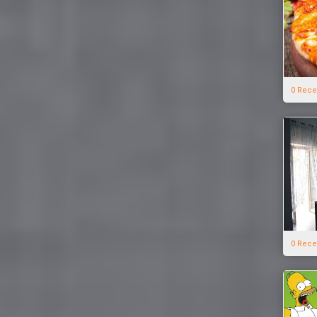
0 Rece
0 Rece