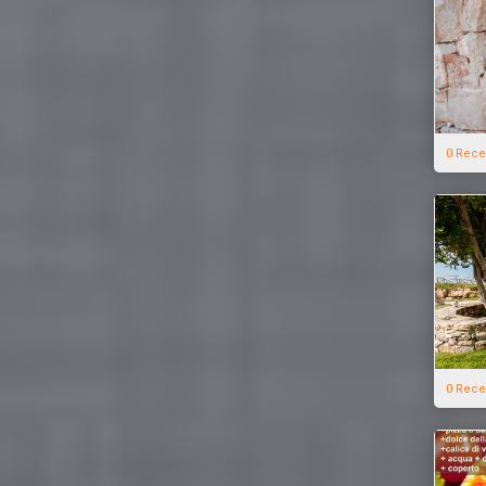
0 Rece
0 Rece