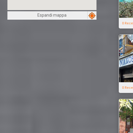
Espandi mappa
0 Rece
0 Rece