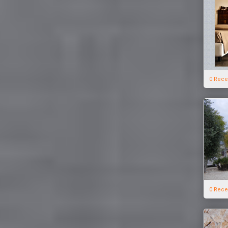
0 Rece
0 Rece