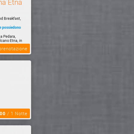
a Etna
nd Breakfast,
he possiedono
a Pedara,
lcano Etna, in
 prenotazione
,00
/ 1 Notte