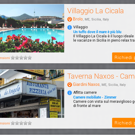
Villaggio La Cicala
Brolo
, ME, Sicilia, Italy
Villaggio
Un tuffo dove il mare è più blu
Il Villaggio La Cicala è il luogo idea
le vacanze in Sicilia in pieno relax tra
Richiedi
nsioni
Taverna Naxos - Cam
Giardini Naxos
, ME, Sicilia, Italy
Affitta camere
Camere mobiliate - Zimmer
Camere con vista sul meraviglioso go
di fronte al mare
Richiedi
nsioni