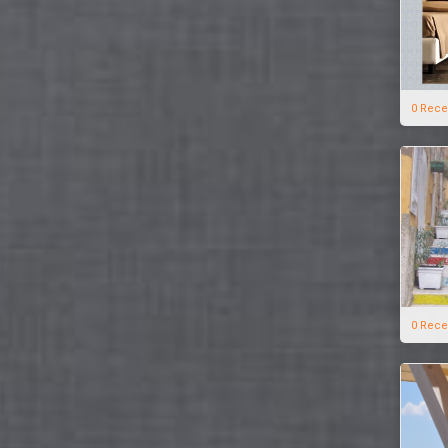
0 Rece
0 Rece