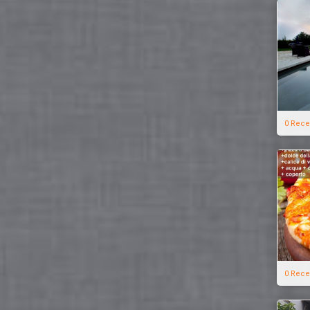
0 Rece
0 Rece