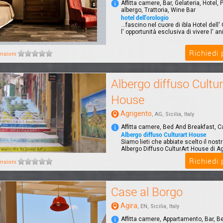
Affitta camere, Bar, Gelateria, Hotel,
albergo, Trattoria, Wine Bar
hotel dell'orologio
...fascino nel cuore di ibla Hotel dell'
l' opportunità esclusiva di vivere l' an
Richiedi
nsioni
Albergo diffuso Cultur
House
Agrigento
, AG, Sicilia, Italy
Affitta camere, Bed And Breakfast, 
Albergo diffuso Culturart House
Siamo lieti che abbiate scelto il nost
Albergo Diffuso CulturArt House di A
passar...
Richiedi
nsioni
Case al Borgo
Agira
, EN, Sicilia, Italy
Affitta camere, Appartamento, Bar, B