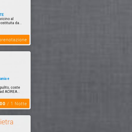
TE
vicino al
stituita da...
 prenotazione
ania e
pulito, coste
 ad ACIREA...
,00
/ 1 Notte
ietra