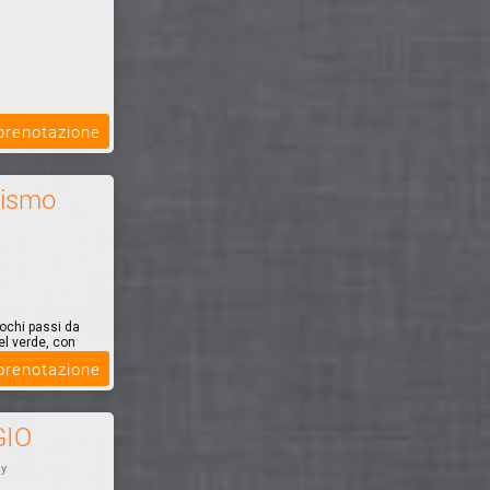
 prenotazione
rismo
ochi passi da
l verde, con
 prenotazione
GIO
ly