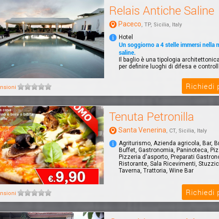
Relais Antiche Saline
Paceco
, TP, Sicilia, Italy
Hotel
Un soggiorno a 4 stelle immersi nella n
saline.
Il baglio è una tipologia architettoni
per definire luoghi di difesa e controll
Richiedi
nsioni
Tenuta Petronilla
Santa Venerina
, CT, Sicilia, Italy
Agriturismo, Azienda agricola, Bar, B
Buffet, Gastronomia, Paninoteca, Piz
Pizzeria d'asporto, Preparati Gastron
Ristorante, Sala Ricevimenti, Stuzzic
Taverna, Trattoria, Wine Bar
Richiedi
nsioni