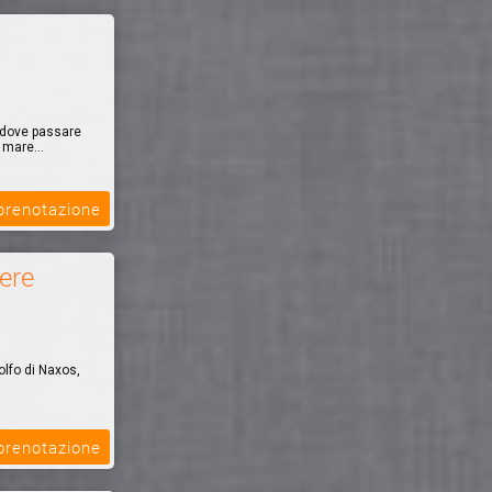
le dove passare
 mare...
 prenotazione
ere
lfo di Naxos,
 prenotazione