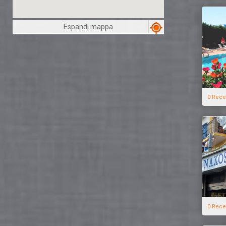
Espandi mappa
0 Rece
0 Rece