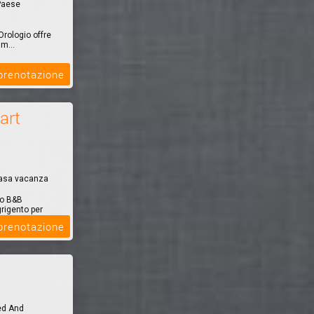
 Paese
 Orologio offre
im...
 prenotazione
art
Casa vacanza
ro B&B
grigento per
 prenotazione
ed And