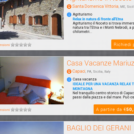
Santa Domenica Vittoria
, ME, Sicili
Agriturismo
Relax in natura di fronte all'Etna
Agriturismo il Noceto si trova immer
natura tra l'Etna e i Monti Nebrodi, a 
chilometri...
Richiedi
nsioni
Casa Vacanze Mariu
Capaci
, PA, Sicilia, Italy
Casa vacanza
IDEALE PER UNA VACANZA RELAX 
MONTAGNA
Nel tranquillo centro storico di Capac
passi dalla piazza e dal mare. Può os
A partire da €
50
nsioni
BAGLIO DEI GERANI