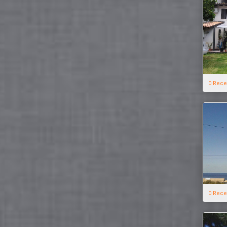
0 Rece
0 Rece