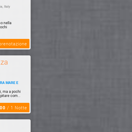
a, Italy
so nella
pochi
 prenotazione
zza
TRA MARE E
i, ma a pochi
pitare com...
,00
/ 1 Notte