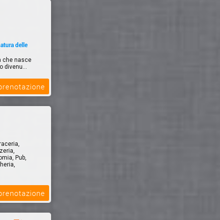
atura delle
ca che nasce
o divenu...
 prenotazione
raceria,
zeria,
omia, Pub,
heria,
 prenotazione