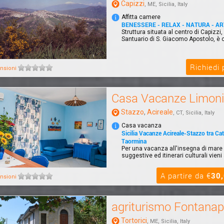
Capizzi
, ME, Sicilia, Italy
Affitta camere
BENESSERE - RELAX - NATURA - AR
Struttura situata al centro di Capizzi, 
Santuario di S. Giacomo Apostolo, è co
Richiedi
nsioni
Casa Vacanze Limoni
Stazzo
,
Acireale
, CT, Sicilia, Italy
Casa vacanza
Sicilia Vacanze Acireale-Stazzo tra Cat
Taormina
Per una vacanza all'insegna di mare 
suggestive ed itinerari culturali vieni
A partire da €
30
nsioni
agriturismo Fontanap
Tortorici
, ME, Sicilia, Italy