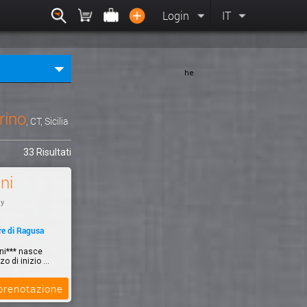
Login
IT
he
rino
, CT, Sicilia
33 Risultati
ni
ly
re di Ragusa
gni*** nasce
o di inizio ...
 prenotazione