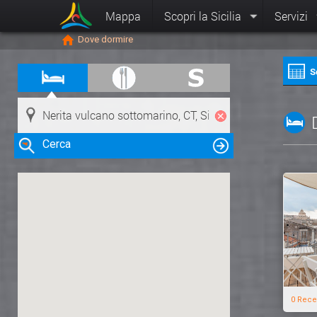
Mappa
Scopri la Sicilia
Servizi
Dove dormire
S
Cerca
Clicca su una risorsa nella mappa
per visualizzare le informazioni
0 Rece