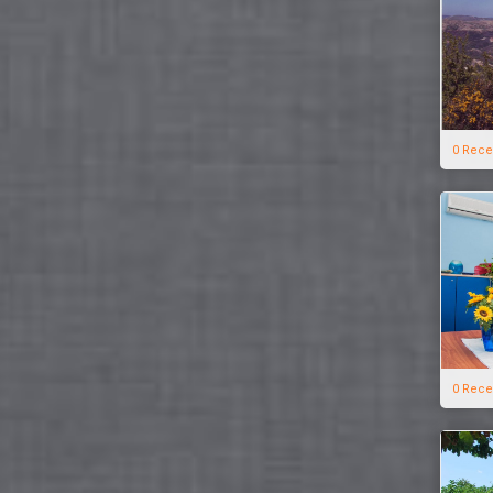
0 Rece
0 Rece