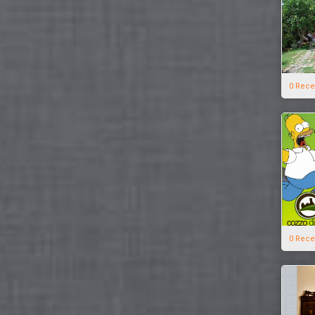
0 Rece
0 Rece