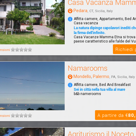
Casa Vacanza Mamm
Pedara
, CT, Sicilia, Italy
Affitta camere, Appartamento, Bed A
Casa vacanza
La natura dipinge capolavori inediti c
la firma dell'infinito.
Casa Vacanze Mamma Etna si trova 
paese caratteristico alle falde del Vu
prov...
Richiedi
nsioni
Namarooms
Mondello
,
Palermo
, PA, Sicilia, Italy
Affitta camere, Bed And Breakfast
Sei in città nella tua villa al mare
b&b namerooms
A partire da €
80
nsioni
Agriturismo il Noceto