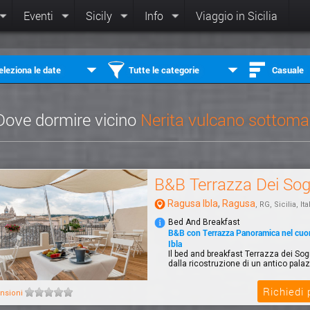
Eventi
Sicily
Info
Viaggio in Sicilia
eleziona le date
Tutte le categorie
Casuale
Dove dormire vicino
Nerita vulcano sottoma
B&B Terrazza Dei Sog
Ragusa Ibla
,
Ragusa
, RG, Sicilia, Ita
Bed And Breakfast
B&B con Terrazza Panoramica nel cuo
Ibla
Il bed and breakfast Terrazza dei So
dalla ricostruzione di un antico palazz
Richiedi
nsioni