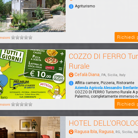
Agriturismo
Richiedi
nsioni
COZZO DI FERRO Tu
Rurale
Cefalà Diana
, PA, Sicilia, Italy
Affitta camere, Pizzeria, Ristorante
Azienda Agricola Alessandro Benfante
COZZO DI FERRO Turismo Rurale A p
Palermo, completamente immerso ne
uno sp...
Richiedi
nsioni
HOTEL DELL'OROLO
Ragusa Ibla
,
Ragusa
, RG, Sicilia, Ita