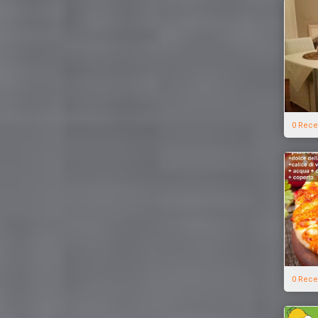
0 Rece
0 Rece