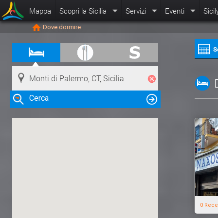
Mappa
Scopri la Sicilia
Servizi
Eventi
Sicil
Dove dormire
S
Cerca
Clicca su una risorsa nella mappa
per visualizzare le informazioni
0 Rece