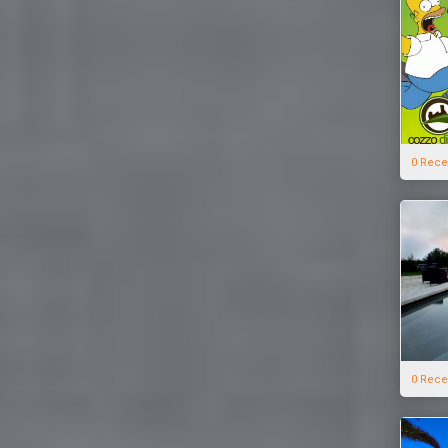
0 Rece
0 Rece