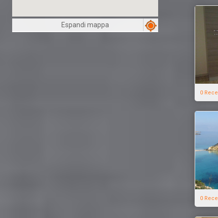
Espandi mappa
0 Rece
0 Rece