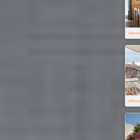
0 Rece
0 Rece