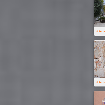
0 Rece
0 Rece