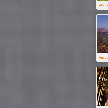
0 Rece
0 Rece