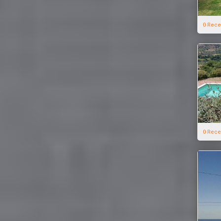
0 Rece
0 Rece