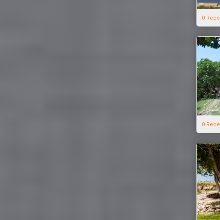
0 Rece
0 Rece