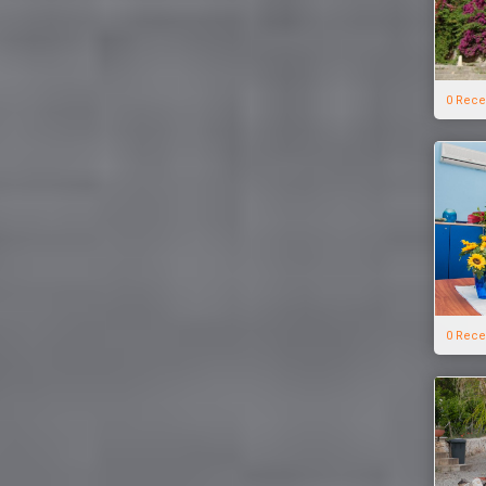
0 Rece
0 Rece