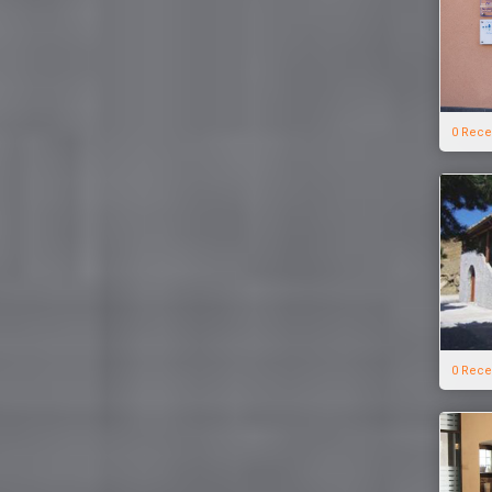
0 Rece
0 Rece