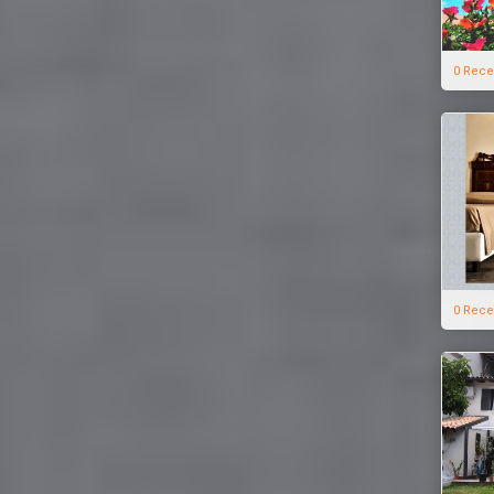
0 Rece
0 Rece