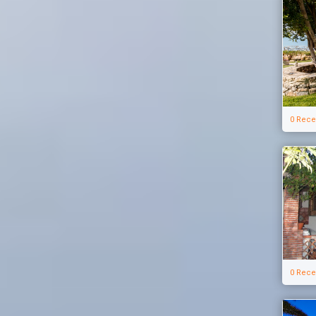
0 Rece
0 Rece