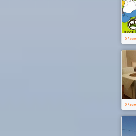
0 Rece
0 Rece