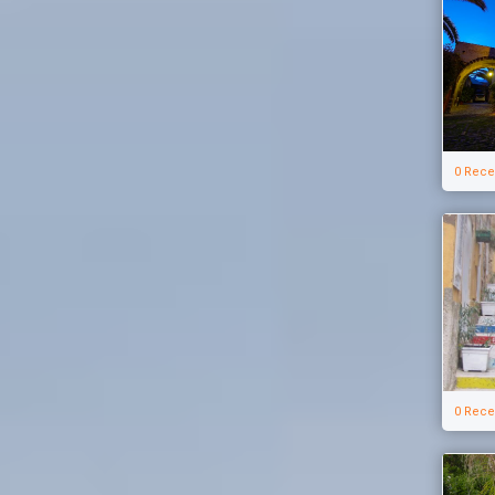
0 Rece
0 Rece