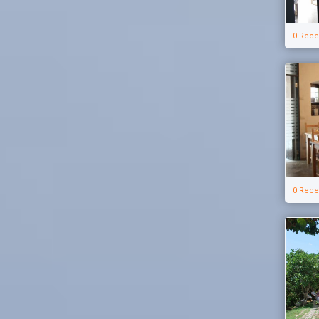
0 Rece
0 Rece