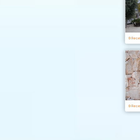
0 Rece
0 Rece