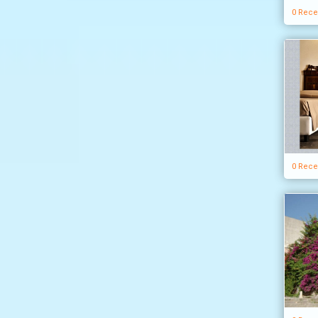
0 Rece
0 Rece