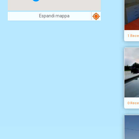
Espandi mappa
1 Rece
0 Rece