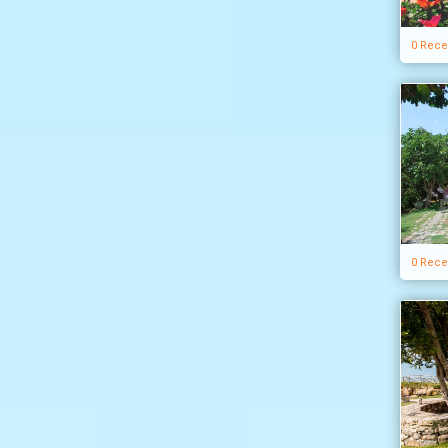
0 Rece
0 Rece