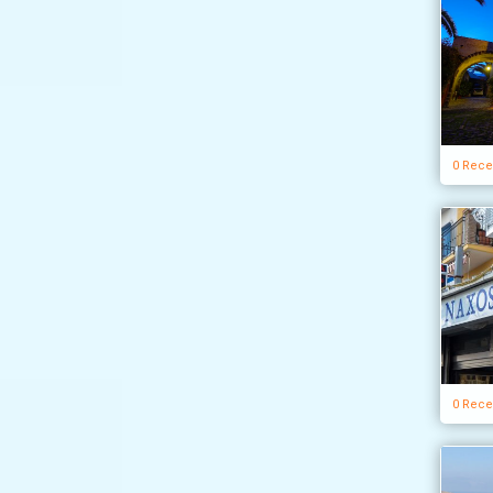
0 Rece
0 Rece