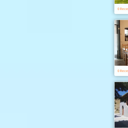
0 Rece
0 Rece