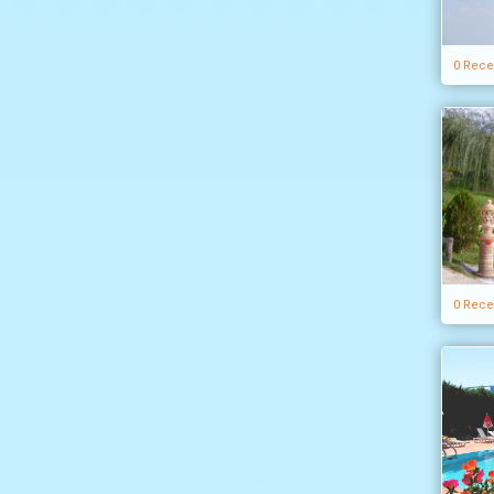
0 Rece
0 Rece