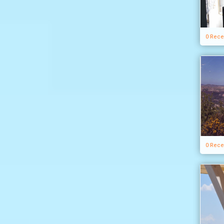
0 Rece
0 Rece