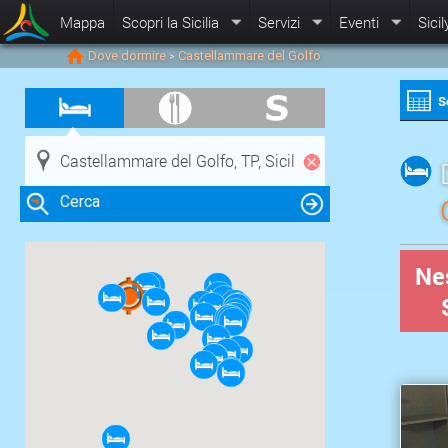
Mappa
Scopri la Sicilia
Servizi
Eventi
Sicil
Dove dormire
Castellammare del Golfo
>
S
Cerca
Nes
Clicca su una risorsa nella mappa
per visualizzare le informazioni