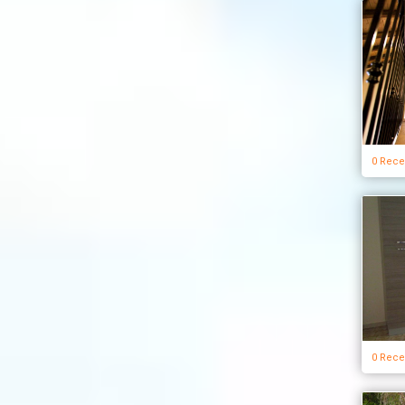
0 Rece
0 Rece