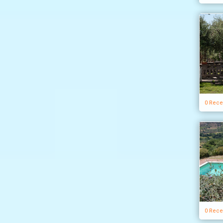
0 Rece
0 Rece