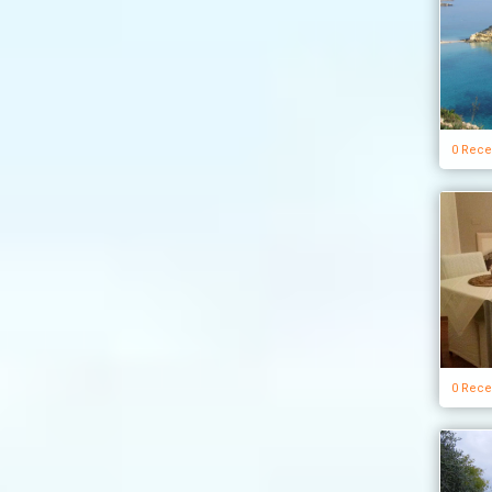
0 Rece
0 Rece