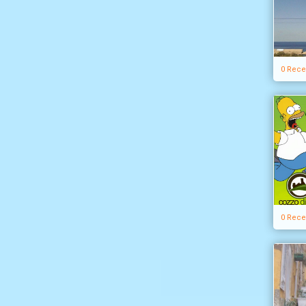
0 Rece
0 Rece