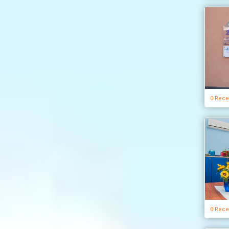
0 Rece
0 Rece