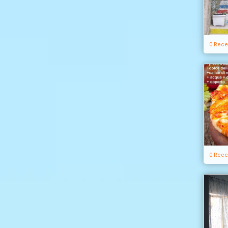
0 Rece
0 Rece