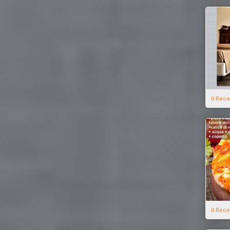
0 Rece
0 Rece