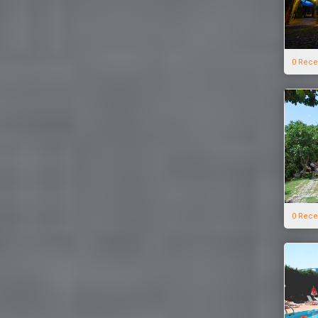
0 Rece
0 Rece