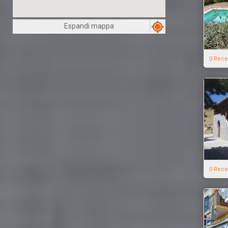
Espandi mappa
0 Rece
0 Rece