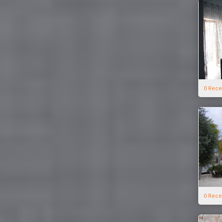
0 Rece
0 Rece