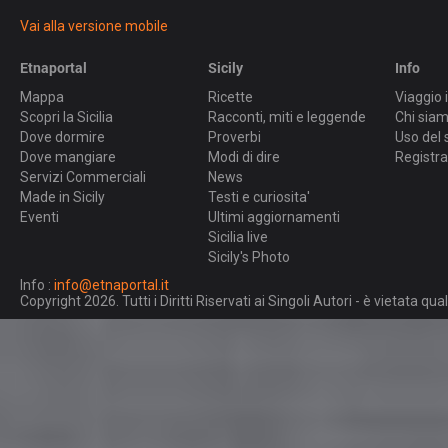
Vai alla versione mobile
Etnaportal
Sicily
Info
Mappa
Ricette
Viaggio i
Scopri la Sicilia
Racconti, miti e leggende
Chi sia
Dove dormire
Proverbi
Uso del 
Dove mangiare
Modi di dire
Registra
Servizi Commerciali
News
Made in Sicily
Testi e curiosita'
Eventi
Ultimi aggiornamenti
Sicilia live
Sicily's Photo
Info :
info@etnaportal.it
Copyright 2026. Tutti i Diritti Riservati ai Singoli Autori - è vietata 