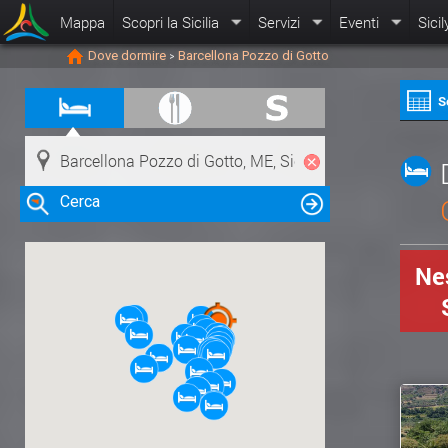
Mappa
Scopri la Sicilia
Servizi
Eventi
Sicil
Dove dormire
Barcellona Pozzo di Gotto
>
S
Cerca
Nes
Clicca su una risorsa nella mappa
per visualizzare le informazioni