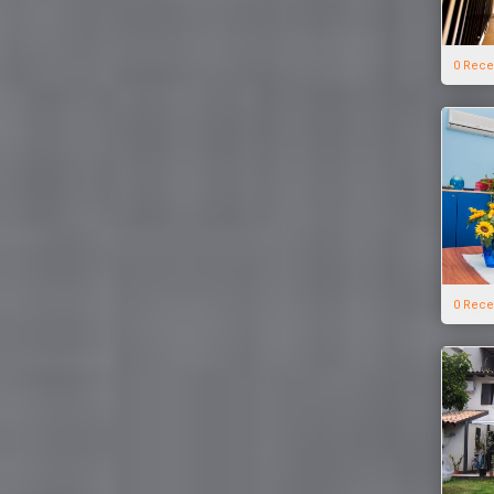
0 Rece
0 Rece