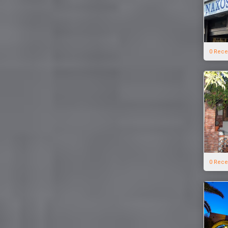
0 Rece
0 Rece