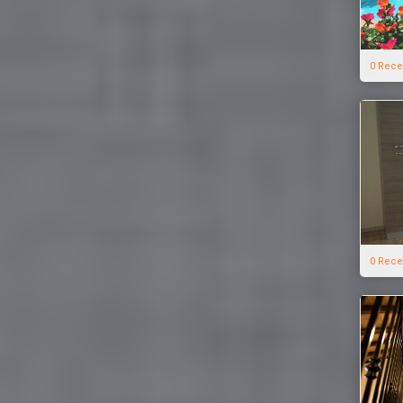
0 Rece
0 Rece