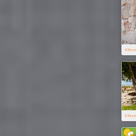
0 Rece
0 Rece