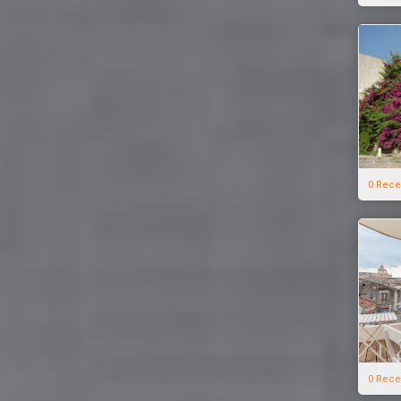
0 Rece
0 Rece