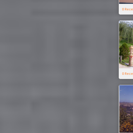
0 Rece
0 Rece