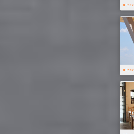
0 Rece
0 Rece