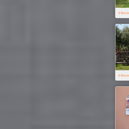
0 Rece
0 Rece