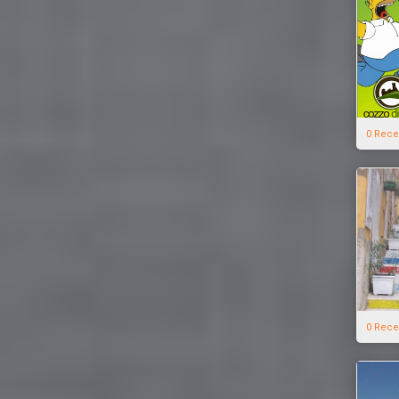
0 Rece
0 Rece