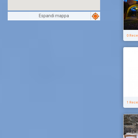
Espandi mappa
0 Rece
1 Rece