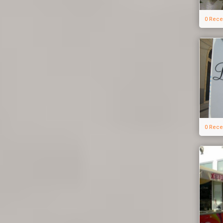
0 Rece
0 Rece