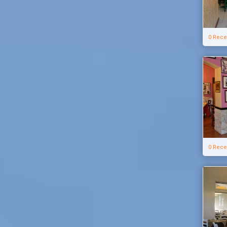
0 Rece
0 Rece