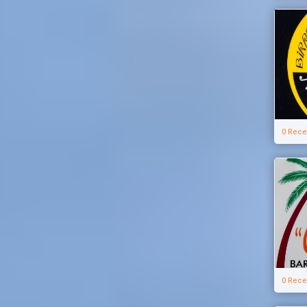
0 Rece
0 Rece