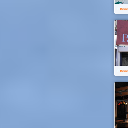
0 Rece
0 Rece