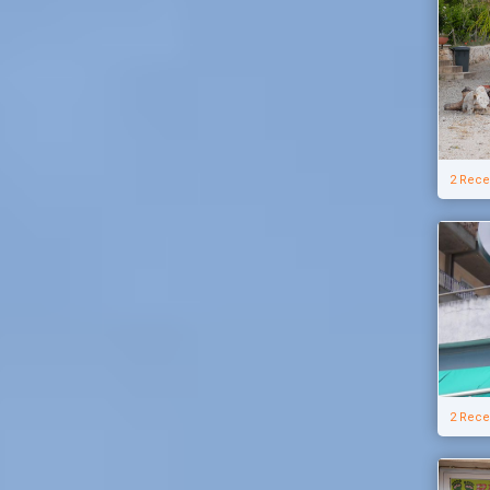
2 Rece
2 Rece