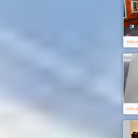
0 Rece
0 Rece