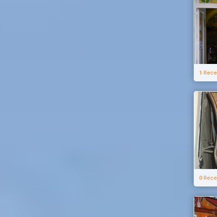
1 Rece
0 Rece