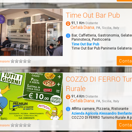
Time Out Bar Pub
91,1 Km
Distante
Cefalà Diana
, PA, Sicilia, Italy
Bar, Caffetteria, Gastronomia, Gelater
Paninoteca, Pasticceria
Time Out Bar Pub
Time Out Bar Pub Panineria Gelateria
Conta
nsioni
COZZO DI FERRO Tu
Rurale
91,4 Km
Distante
Cefalà Diana
, PA, Sicilia, Italy
Affitta camere, Pizzeria, Ristorante
Azienda Agricola Alessandro Benfante
COZZO DI FERRO Turismo Rurale A p
Palermo, completamente immerso ne
Conta
nsioni
uno sp...