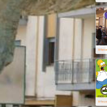
0 Rece
0 Rece