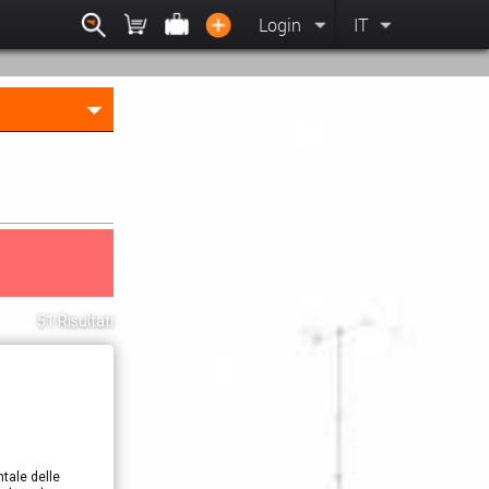
Login
IT
51 Risultati
ntale delle