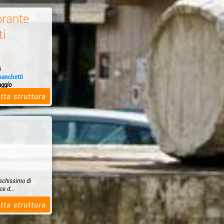
rante
ti
i
banchetti
aggio
amo...
tta struttura
eschissimo di
ce d...
tta struttura