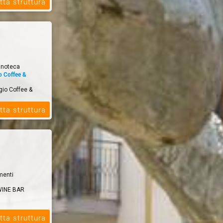
tta struttura
x mex
ninoteca
o Coffee &
gio Coffee &
tta struttura
imenti
WINE BAR
tta struttura