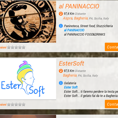
al PANINACCIO
97,4 Km
Distante
Aspra
,
Bagheria
, PA, Sicilia, Italy
Paninoteca, Street food, Stuzzicheria
al PANINACCIO
al PANINACCIO FOOD&DRINKS
Conta
nsioni
EsterSoft
97,5 Km
Distante
Bagheria
, PA, Sicilia, Italy
Gelateria
Ester Soft
Ester Soft... ti faremo perdere la testa per
Ester Soft... il gelato fai da te a Bagheria.
Conta
nsioni