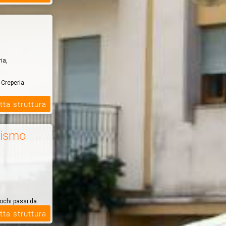
ia,
 Creperia
tta struttura
rismo
ochi passi da
l verde, con
tta struttura