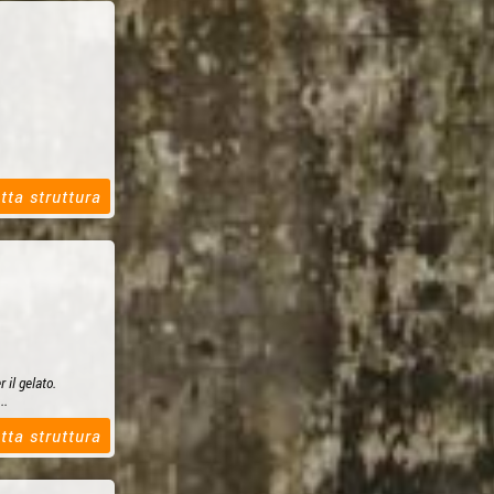
tta struttura
 il gelato.
..
tta struttura