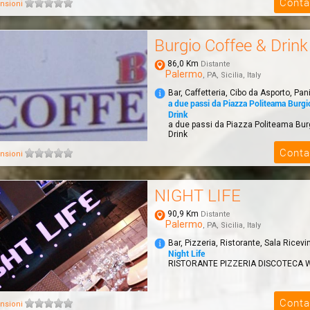
Conta
nsioni
Ristorante, Pizzeria, Messicano, Te
Burgio Coffee & Drink
86,0 Km
Distante
Palermo
, PA, Sicilia, Italy
Bar, Caffetteria, Cibo da Asporto, Pa
a due passi da Piazza Politeama Burgi
Drink
a due passi da Piazza Politeama Bur
Drink
Conta
nsioni
NIGHT LIFE
90,9 Km
Distante
Palermo
, PA, Sicilia, Italy
Bar, Pizzeria, Ristorante, Sala Ricev
Night Life
RISTORANTE PIZZERIA DISCOTECA 
Conta
nsioni