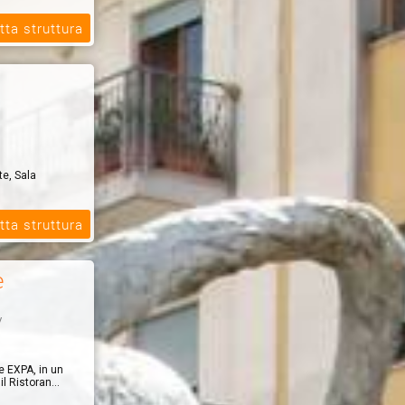
tta struttura
oli biologici.
te, Sala
e, a degustare
tta struttura
ttutt...
e
y
e EXPA, in un
l Ristoran...