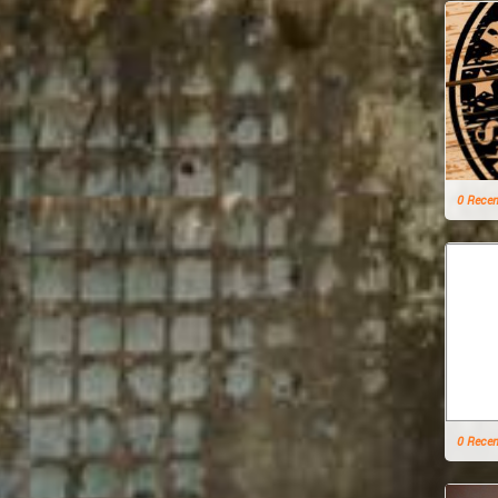
0 Rece
0 Rece