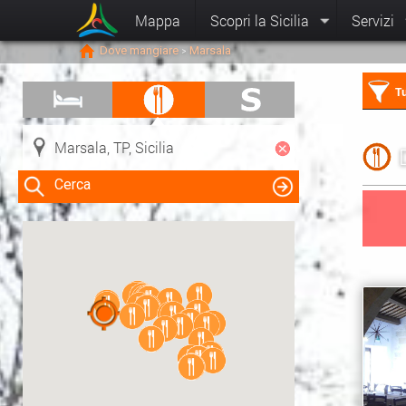
Mappa
Scopri la Sicilia
Servizi
Dove mangiare
Marsala
>
Tu
Cerca
Clicca su una risorsa nella mappa
per visualizzare le informazioni