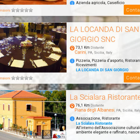
Azienda agricola, Caseificio
Le Prelibatezze del Feudo Pollichino
Conta
nsioni
Prodotti di nicchia provenienti da pasc
LA LOCANDA DI SAN
GIORGIO SNC
73,1 Km
Distante
Carini
, PA, Sicilia, Italy
Pizzeria, Pizzeria d'asporto, Ristoran
Ricevimenti
LA LOCANDA DI SAN GIORGIO
Vi invitiamo a visitare il nostro local
Conta
nsioni
i nostri piatti, le nostre pizze ma sopra
La Scialara Ristorant
76,1 Km
Distante
Piana degli Albanesi
, PA, Sicilia, Ital
Associazione, Ristorante
La Scialara Ristorante
All'interno dell'Associazione cultural
ambiente elegante e raffinato, nasce i