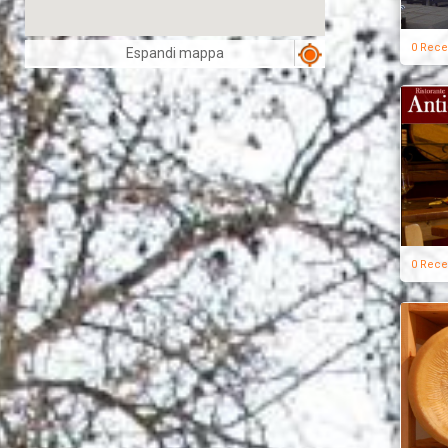
0 Rece
Espandi mappa
0 Rece