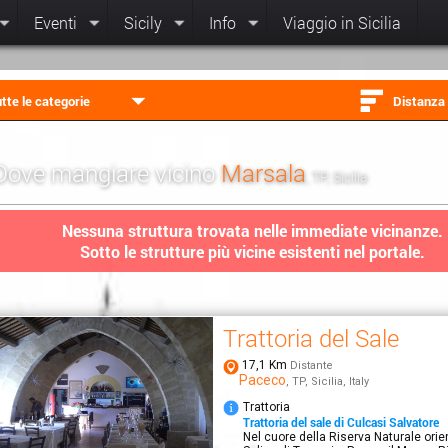
Eventi
Sicily
Info
Viaggio in Sicilia
tte le categorie
Distanza
Dove mangiare vicino
Marsala
, TP, Sicilia
Nessuna struttura trovata nelle immediate vicinanze.
Sotto le strutture più vicine esistenti nel portale.
Trattoria del Sale
17,1 Km
Distante
Paceco
, TP, Sicilia, Italy
Trattoria
Trattoria del sale di Culcasi Salvatore
Nel cuore della Riserva Naturale orie