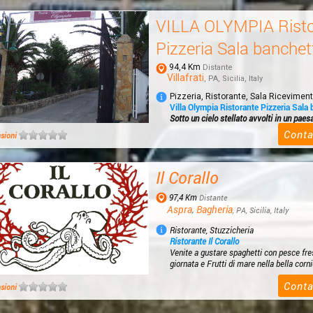
VILLA OLYMPIA Risto
Pizzeria Sala banchet
94,4 Km
Distante
Villafrati
, PA, Sicilia, Italy
Pizzeria, Ristorante, Sala Riceviment
Villa Olympia Ristorante Pizzeria Sala 
Sotto un cielo stellato avvolti in un paes
incantevole, rilassante ed elegante, offri
Conta
nsioni
Il Corallo
97,4 Km
Distante
Aspra
,
Bagheria
, PA, Sicilia, Italy
Ristorante, Stuzzicheria
Ristorante Il Corallo
Venite a gustare spaghetti con pesce fr
giornata e Frutti di mare nella bella corni
Conta
nsioni