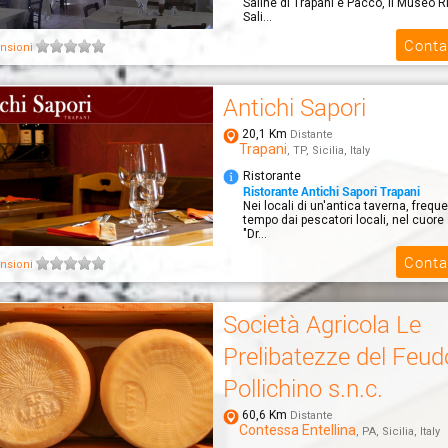
Saline di Trapani e Pacco, il Museo R
Sali...
Conta
nsioni
Antichi Sapori
20,1 Km
Distante
Trapani
, TP, Sicilia, Italy
Ristorante
Ristorante Antichi Sapori Trapani
Nei locali di un'antica taverna, frequ
tempo dai pescatori locali, nel cuore 
"Dr...
Conta
nsioni
Società Agricola Le
Prelibatezze del Feud
Pollichino s.n.c.
60,6 Km
Distante
Contessa Entellina
, PA, Sicilia, Italy