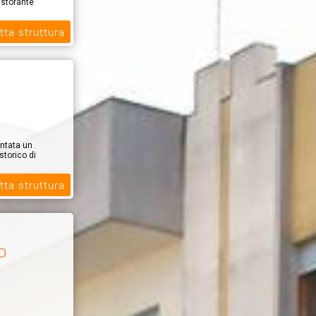
istorante
tta struttura
entata un
storico di
tta struttura
o