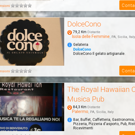
Conta
nsioni
DolceCono
79,2 Km
Distante
Isola delle Femmine
, PA, Sicilia, Italy
Gelateria
DolceCono
DolceCono Il gelato artigianale.
Conta
nsioni
The Royal Hawaiian C
Musica Pub
84,3 Km
Distante
Palermo
, PA, Sicilia, Italy
Bar, Buffet, Caffetteria, Gastronomia,
Pizzeria, Pizzeria d'asporto, Pub, Ris
Ricevimenti
The Royal Hawaiian Club