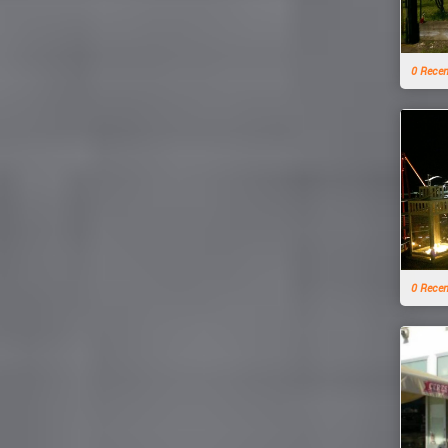
0 Rece
0 Rece