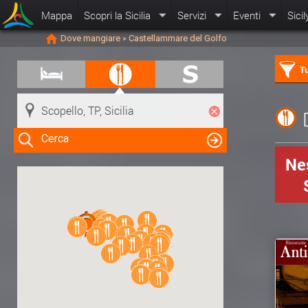
Mappa
Scopri la Sicilia
Servizi
Eventi
Sicil
Dove mangiare
Castellammare del Golfo
>
Tu
Cerca
Nes
Clicca su una risorsa nella mappa
per visualizzare le informazioni