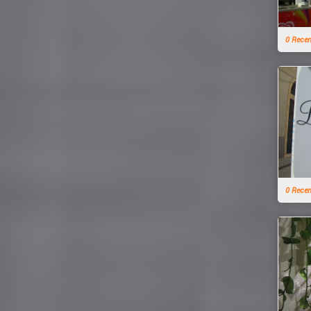
0 Rece
0 Rece