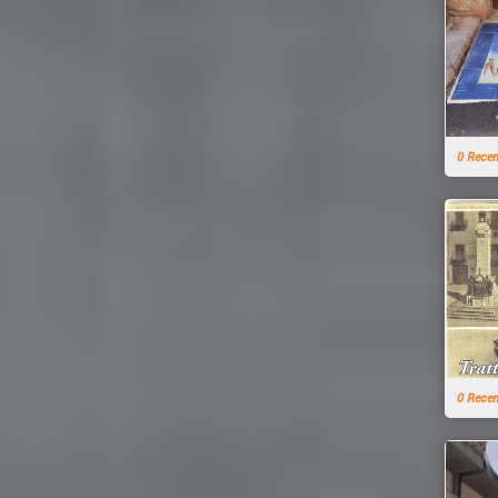
0 Rece
0 Rece