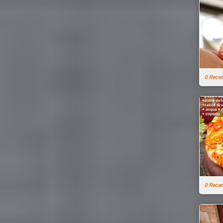
0 Rece
0 Rece