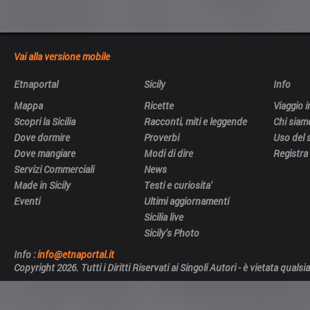
Vai alla versione mobile
Etnaportal
Sicily
Info
Mappa
Ricette
Viaggio in
Scopri la Sicilia
Racconti, miti e leggende
Chi siam
Dove dormire
Proverbi
Uso del 
Dove mangiare
Modi di dire
Registra 
Servizi Commerciali
News
Made in Sicily
Testi e curiosita'
Eventi
Ultimi aggiornamenti
Sicilia live
Sicily's Photo
Info :
info@etnaportal.it
Copyright 2026. Tutti i Diritti Riservati ai Singoli Autori - è vietata qua