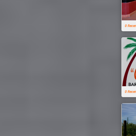
0 Rece
0 Rece