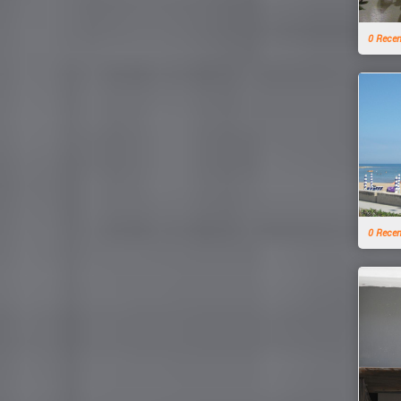
0 Rece
0 Rece