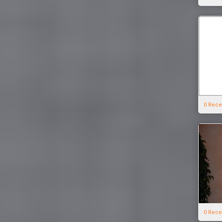
0 Rece
0 Rece