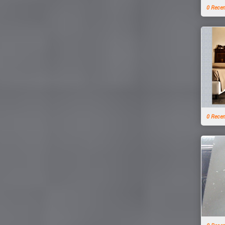
0 Rece
0 Rece