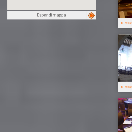
Espandi mappa
0 Rece
0 Rece