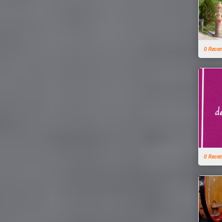
0 Rece
0 Rece