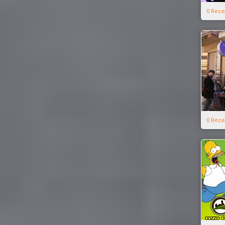
0 Rece
0 Rece