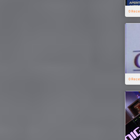
0 Rece
0 Rece