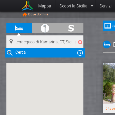
Mappa
Scopri la Sicilia
Servizi
Dove dormire
S
Cerca
Clicca su una risorsa nella mappa
per visualizzare le informazioni
0 Rece