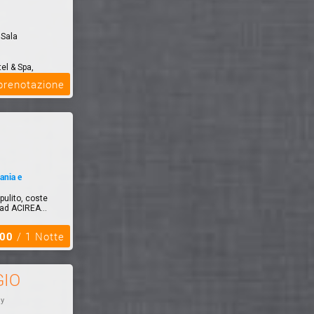
 Sala
el & Spa,
i 100 metri
 prenotazione
ania e
pulito, coste
 ad ACIREA...
,00
/ 1 Notte
GIO
ly