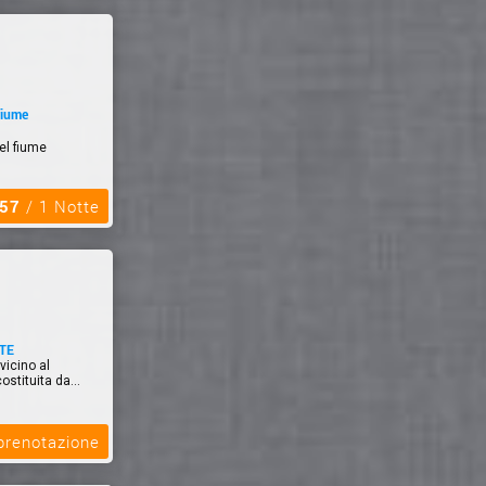
fiume
el fiume
,57
/ 1 Notte
TE
vicino al
stituita da...
 prenotazione