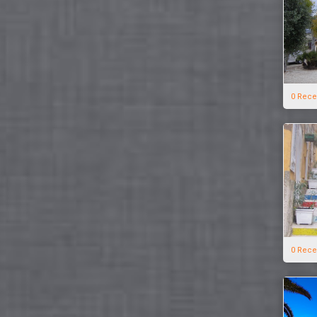
0 Rece
0 Rece