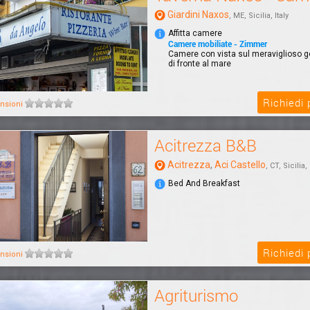
Giardini Naxos
, ME, Sicilia, Italy
Affitta camere
Camere mobiliate - Zimmer
Camere con vista sul meraviglioso go
di fronte al mare
Richiedi
nsioni
Acitrezza B&B
Acitrezza
,
Aci Castello
, CT, Sicilia, 
Bed And Breakfast
Richiedi
nsioni
Agriturismo