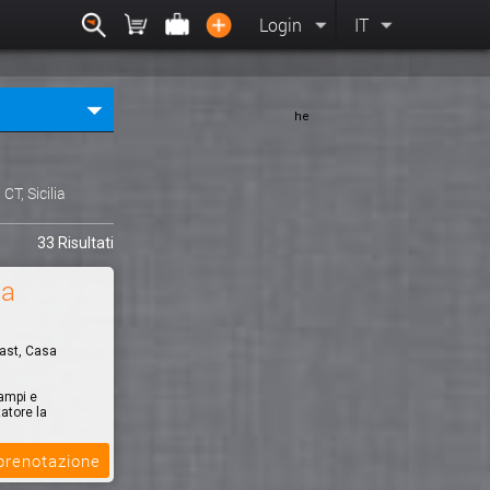
Login
IT
he
, CT, Sicilia
33 Risultati
za
fast, Casa
ampi e
tatore la
 prenotazione