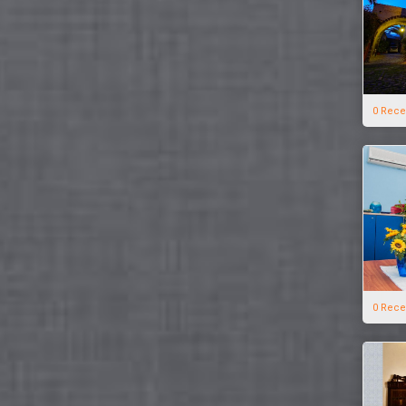
0 Rece
0 Rece