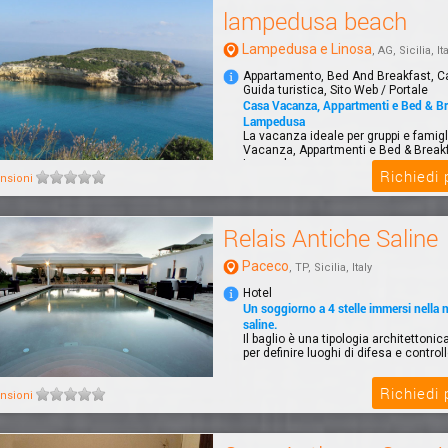
lampedusa beach
Lampedusa e Linosa
, AG, Sicilia, It
Appartamento, Bed And Breakfast, C
Guida turistica, Sito Web / Portale
Casa Vacanza, Appartmenti e Bed & Br
Lampedusa
La vacanza ideale per gruppi e famig
Vacanza, Appartmenti e Bed & Break
Lampedusa
Richiedi
nsioni
Relais Antiche Saline
Paceco
, TP, Sicilia, Italy
Hotel
Un soggiorno a 4 stelle immersi nella n
saline.
Il baglio è una tipologia architettoni
per definire luoghi di difesa e controll
Richiedi
nsioni