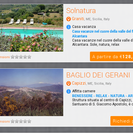
Solnatura
Graniti
, ME, Sicilia, Italy
Casa vacanza
Casa vacanze nel cuore della valle del 
Alcantara
Casa vacanze nel cuore della valle d
Alcantara. Sole, natura, relax
A partire da €
128
nsioni
BAGLIO DEI GERANI
Capizzi
, ME, Sicilia, Italy
Affitta camere
BENESSERE - RELAX - NATURA - AR
Struttura situata al centro di Capizzi, 
Santuario di S. Giacomo Apostolo, è co
Richiedi
nsioni