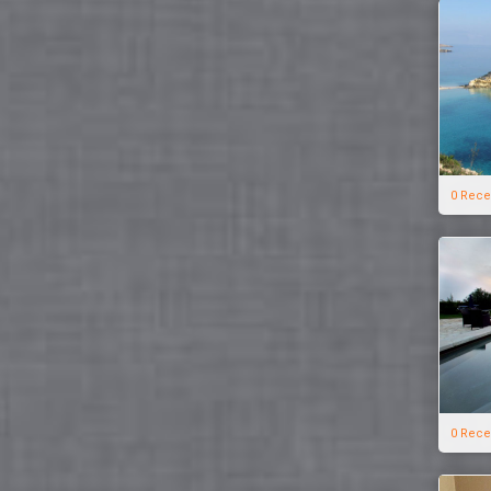
0 Rece
0 Rece