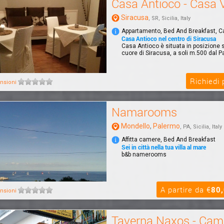
Casa Antioco - Casa
Siracusa
, SR, Sicilia, Italy
Appartamento, Bed And Breakfast, 
Casa Antioco nel centro di Siracusa
Casa Antioco è situata in posizione s
cuore di Siracusa, a soli m.500 dal P
Richiedi
nsioni
Namarooms
Mondello
,
Palermo
, PA, Sicilia, Italy
Affitta camere, Bed And Breakfast
Sei in città nella tua villa al mare
b&b namerooms
A partire da €
80
nsioni
Taverna Naxos - Cam