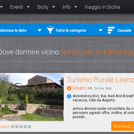
Eventi
Sicily
Info
Viaggio in Sicilia
eleziona le date
Tutte le categorie
Casuale
Dove dormire vicino
terracqueo di Kamarina
Turismo Rurale Lean
Cesarò
, ME, Sicilia, Italy
Assistenza Bici, Bar, Bed And Break
vacanza, Cibo da Asporto
antica dimora rurale circondata da c
panorami agresti offre, inoltre, al visi
possibi...
Richiedi
nsioni