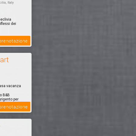
ilia, Italy
eclivia
flessi dei
 prenotazione
art
Casa vacanza
ro B&B
grigento per
 prenotazione
o