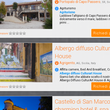
Portopalo di Capo Passero
, SR, Sic
Agriturismo
Agriturismo
Laddove l'altipiano di Capo Passero d
dolcemente verso il mare, laddove i ri
primi ...
Richiedi
nsioni
Albergo diffuso Cultur
House
Agrigento
, AG, Sicilia, Italy
Affitta camere, Bed And Breakfast, 
Albergo diffuso Culturart House
Siamo lieti che abbiate scelto il nost
Albergo Diffuso CulturArt House di A
passar...
Richiedi
nsioni
Castello di San Marc
charming hotel & spa