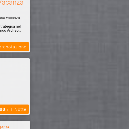
 Vacanza
Casa vacanza
trategica nel
arco Archeo...
 prenotazione
,00
/ 1 Notte
ere