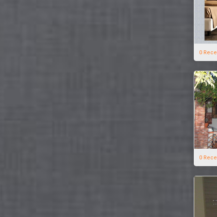
0 Rece
0 Rece