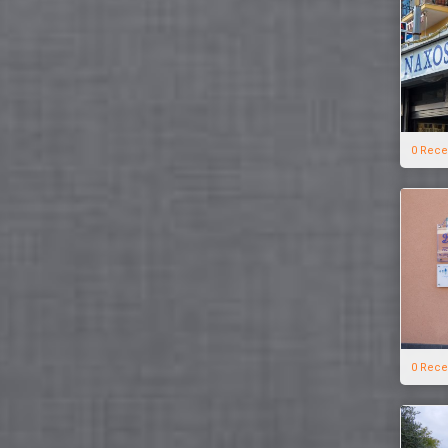
0 Rece
0 Rece