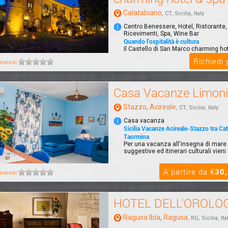
Calatabiano
, CT, Sicilia, Italy
Centro Benessere, Hotel, Ristorante,
Ricevimenti, Spa, Wine Bar
Quando l'ospitalità è cultura
Il Castello di San Marco charming hot
immerso in un parco di 4 ettari, a sol
Richiedi
nsioni
dal...
Casa Vacanze Limoni
Stazzo
,
Acireale
, CT, Sicilia, Italy
Casa vacanza
Sicilia Vacanze Acireale-Stazzo tra Cat
Taormina
Per una vacanza all'insegna di mare 
suggestive ed itinerari culturali vieni
A partire da €
30
nsioni
HOTEL DELL'OROLO
Ragusa Ibla
,
Ragusa
, RG, Sicilia, Ita