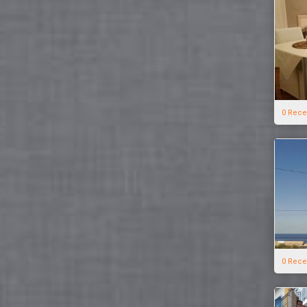
0 Rece
0 Rece