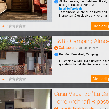
Affitta camere, Bar, Gelateria, Hotel,
albergo, Trattoria, Wine Bar
hotel dell'orologio
...fascino nel cuore di ibla Hotel dell'
l' opportunità esclusiva di vivere l' an
Richiedi
nsioni
B&B - Camping Almoe
Calatabiano
, CT, Sicilia, Italy
Bed And Breakfast, Camping
Il Camping ALMOETIA è ubicato in Sicil
grande isola del Mediterraneo, circond
Richiedi
nsioni
Casa Vacanze "La Ca
Torre Archirafi-Ripost
Torre Archirafi
,
Riposto
, CT, Sicilia,