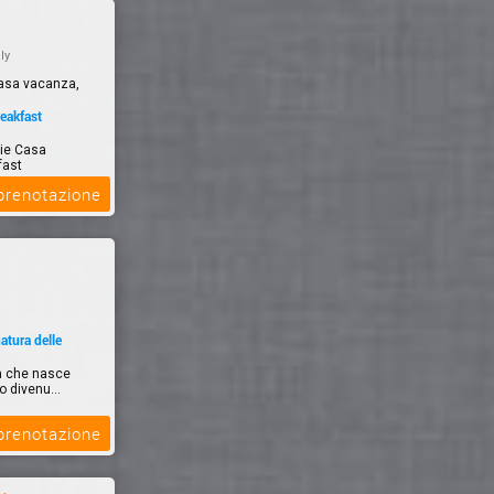
aly
asa vacanza,
eakfast
lie Casa
fast
 prenotazione
atura delle
ca che nasce
o divenu...
 prenotazione