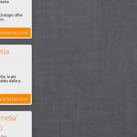
 Paese
 Orologio offre
im...
 prenotazione
tia
ia, la più
ato dalle p...
 prenotazione
melia"
o
 Italy