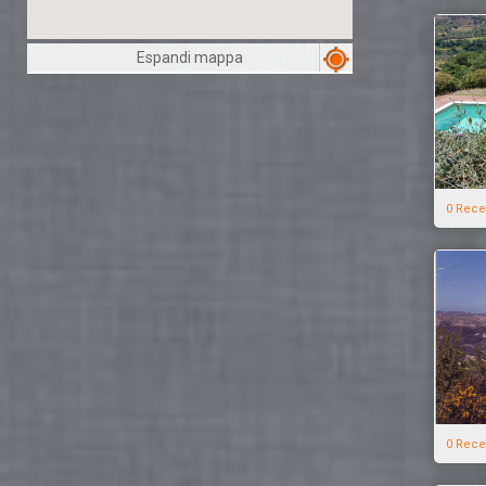
Espandi mappa
0 Rece
0 Rece