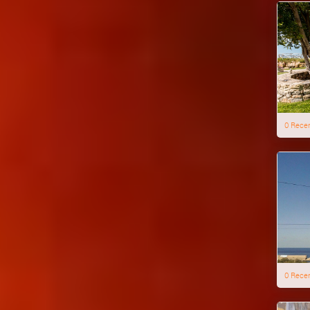
0 Rece
0 Rece