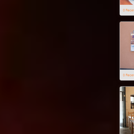
0 Rece
0 Rece