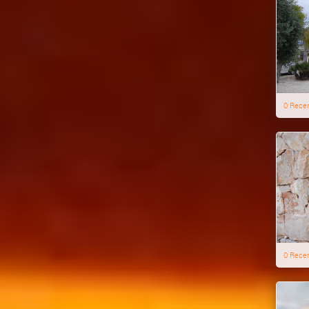
0 Rece
0 Rece