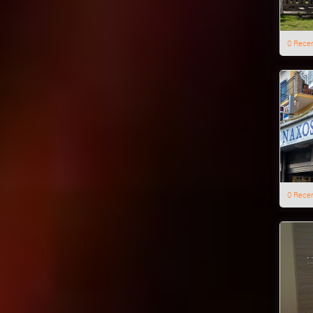
0 Rece
0 Rece