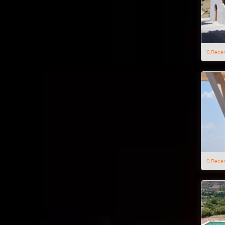
0 Rece
0 Rece