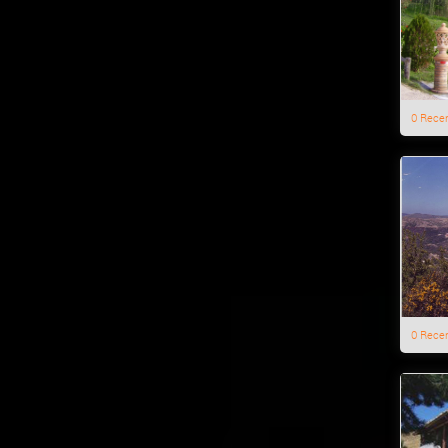
0 Rece
0 Rece