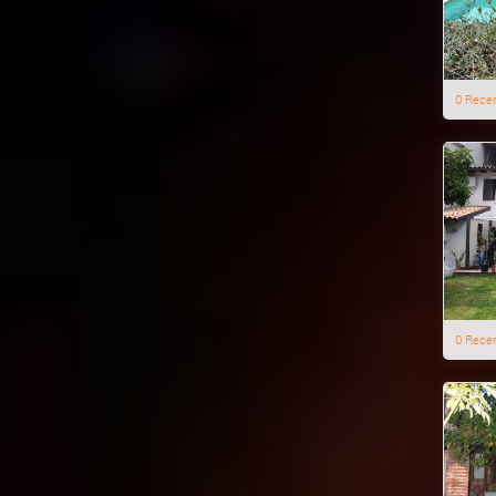
0 Rece
0 Rece