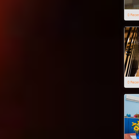
0 Rece
0 Rece