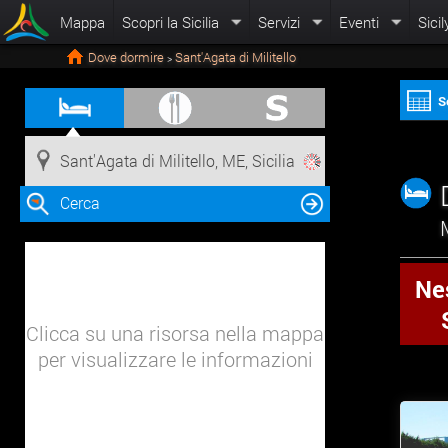
Mappa
Scopri la Sicilia
Servizi
Eventi
Sicil
Dove dormire
Sant'Agata di Militello
>
S
Cerca
Nes
Clicca su una risorsa nella mappa
per visualizzare le informazioni