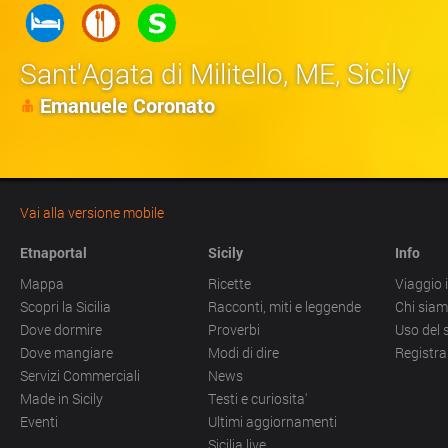
Sant'Agata di Militello
,
ME
, Sicily
Emanuele Coronato
Vai alla versione mobile
Etnaportal
Sicily
Info
Mappa
Ricette
Viaggio i
Scopri la Sicilia
Racconti, miti e leggende
Chi sia
Dove dormire
Proverbi
Uso del 
Dove mangiare
Modi di dire
Registra
Servizi Commerciali
News
Made in Sicily
Testi e curiosita'
Eventi
Ultimi aggiornamenti
Sicilia live