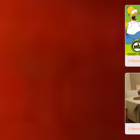
0 Rece
0 Rece