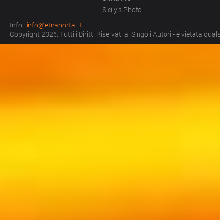
Sicily's Photo
Info :
info@etnaportal.it
Copyright 2026. Tutti i Diritti Riservati ai Singoli Autori - è vietata qu