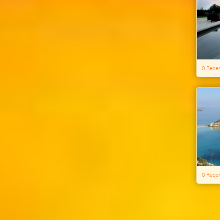
0 Rece
0 Rece