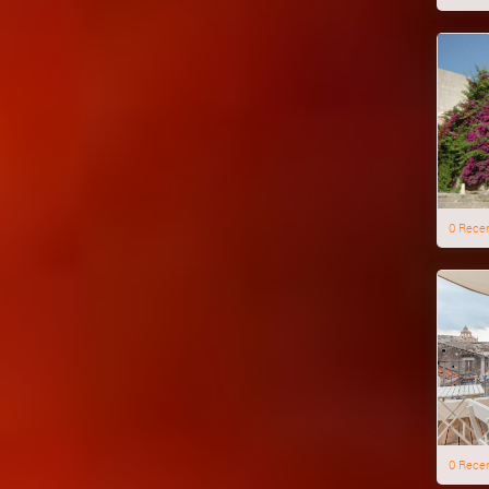
0 Rece
0 Rece