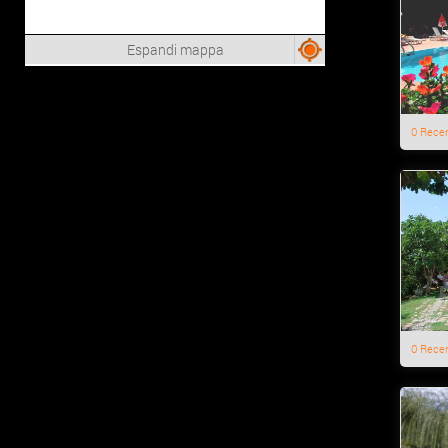
Espandi mappa
0 Rece
0 Rece