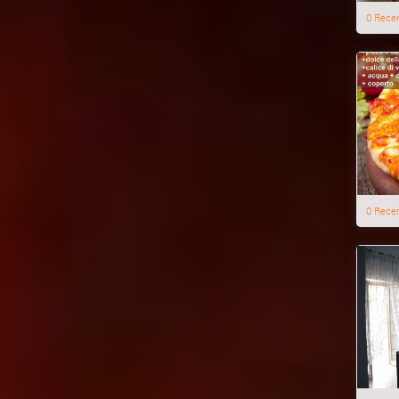
0 Rece
0 Rece