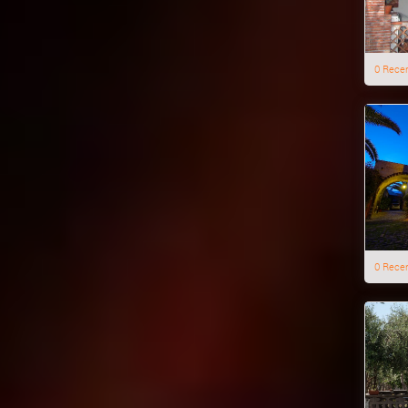
0 Rece
0 Rece