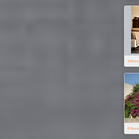
0 Rece
0 Rece