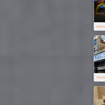
0 Rece
0 Rece