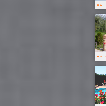
0 Rece
0 Rece