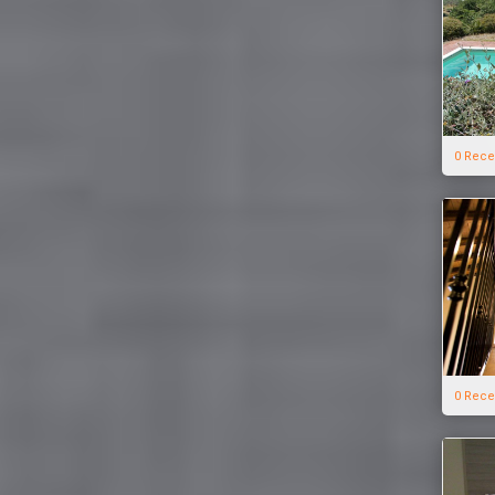
0 Rece
0 Rece