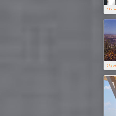
0 Rece
0 Rece