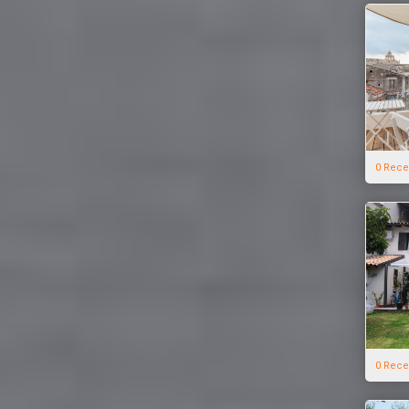
0 Rece
0 Rece