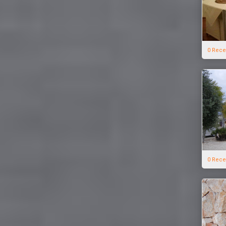
0 Rece
0 Rece