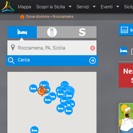
Mappa
Scopri la Sicilia
Servizi
Eventi
Sicil
Dove dormire
Roccamena
>
S
Cerca
Nes
Clicca su una risorsa nella mappa
per visualizzare le informazioni