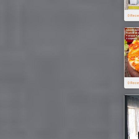
0 Rece
0 Rece