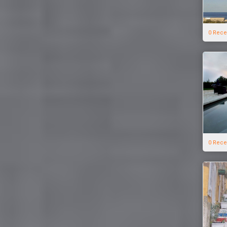
0 Rece
0 Rece