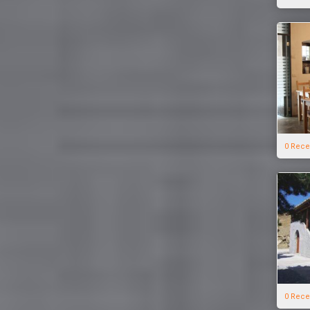
0 Rece
0 Rece