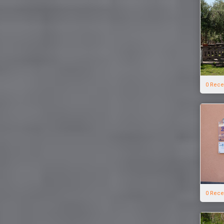
0 Rece
0 Rece