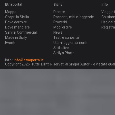
Etnaportal
Sicily
Info
Mappa
Ricette
Viaggio i
Scopri la Sicilia
Racconti, miti e leggende
Chi sia
Dove dormire
Proverbi
Uso del 
Dove mangiare
Modi di dire
Registra
Servizi Commerciali
News
Made in Sicily
Testi e curiosita'
Eventi
Ultimi aggiornamenti
Sicilia live
Sicily's Photo
Info :
info@etnaportal.it
Copyright 2026. Tutti i Diritti Riservati ai Singoli Autori - è vietata 