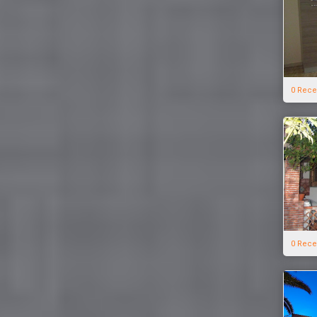
0 Rece
0 Rece