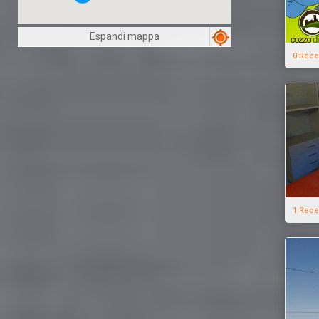
Espandi mappa
0 Rece
1 Rece