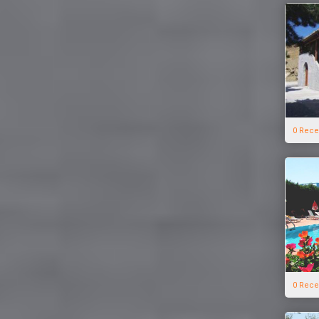
0 Rece
0 Rece