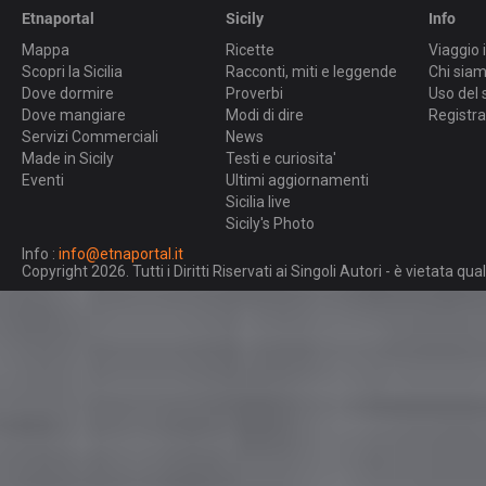
Etnaportal
Sicily
Info
Mappa
Ricette
Viaggio i
Scopri la Sicilia
Racconti, miti e leggende
Chi sia
Dove dormire
Proverbi
Uso del 
Dove mangiare
Modi di dire
Registra
Servizi Commerciali
News
Made in Sicily
Testi e curiosita'
Eventi
Ultimi aggiornamenti
Sicilia live
Sicily's Photo
Info :
info@etnaportal.it
Copyright 2026. Tutti i Diritti Riservati ai Singoli Autori - è vietata 