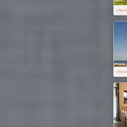
0 Rece
0 Rece