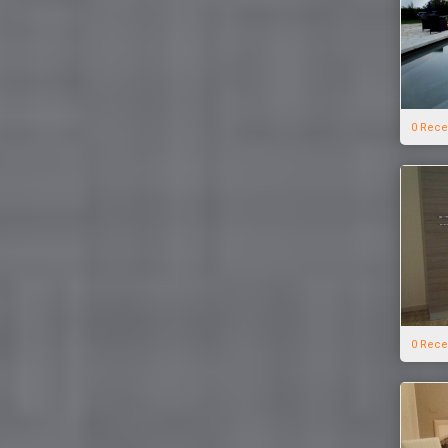
0 Rece
0 Rece