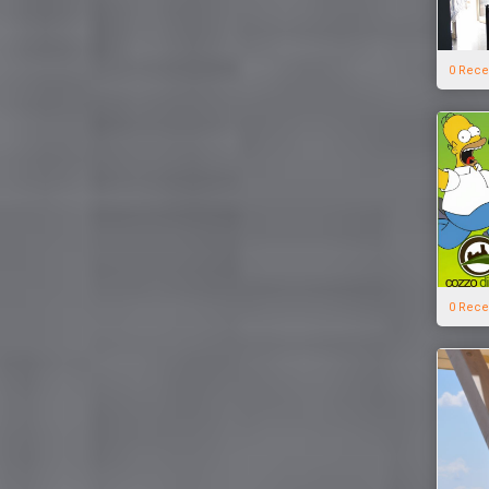
0 Rece
0 Rece