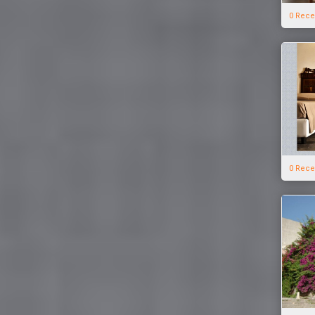
0 Rece
0 Rece