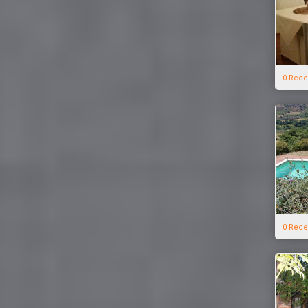
0 Rece
0 Rece