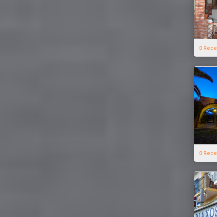
0 Rece
0 Rece