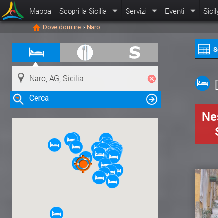
Mappa
Scopri la Sicilia
Servizi
Eventi
Sicil
Dove dormire
Naro
>
S
Cerca
Nes
Clicca su una risorsa nella mappa
per visualizzare le informazioni