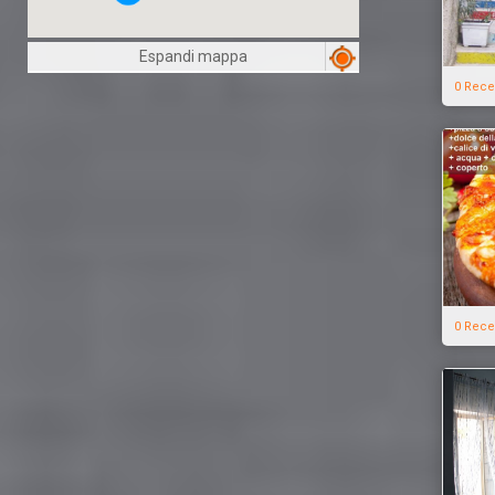
Espandi mappa
0 Rece
0 Rece