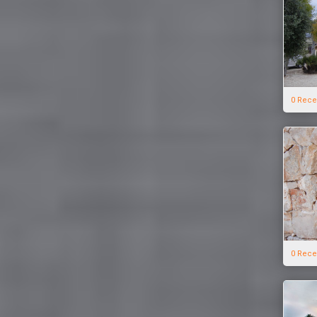
0 Rece
0 Rece