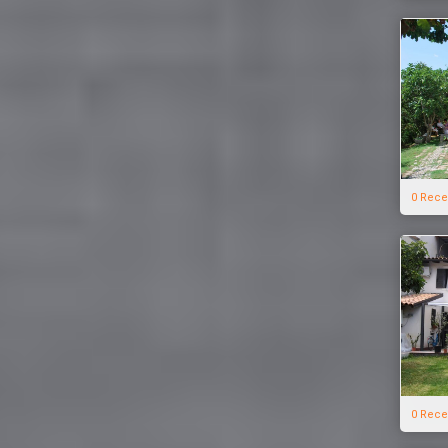
0 Rece
0 Rece