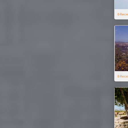
0 Rece
0 Rece