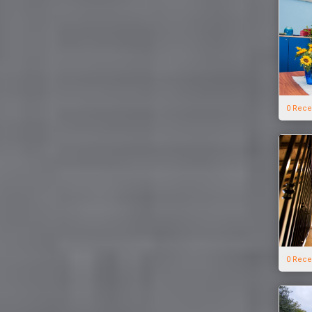
0 Rece
0 Rece