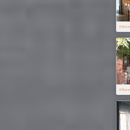
0 Rece
0 Rece