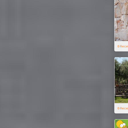
0 Rece
0 Rece