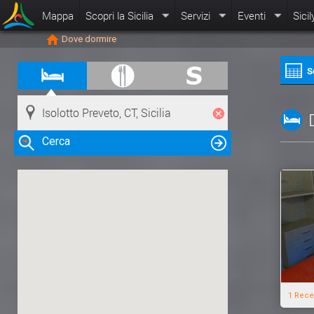
Mappa
Scopri la Sicilia
Servizi
Eventi
Sicil
Dove dormire
S
Cerca
Clicca su una risorsa nella mappa
per visualizzare le informazioni
1 Rece