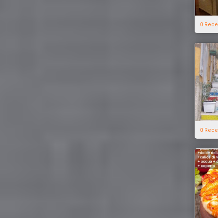
0 Rece
0 Rece