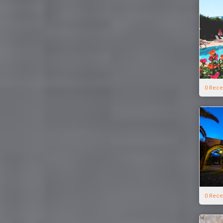
0 Rece
0 Rece