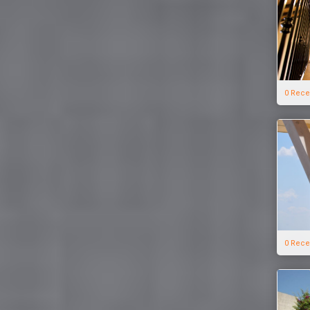
0 Rece
0 Rece