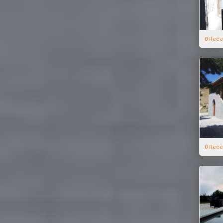
0 Rece
0 Rece