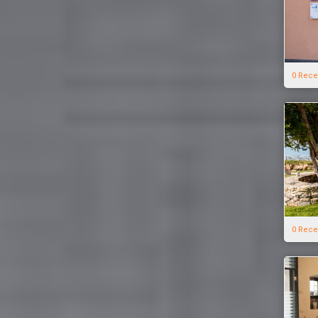
0 Rece
0 Rece