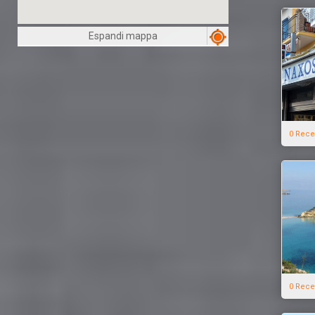
Espandi mappa
0 Rece
0 Rece