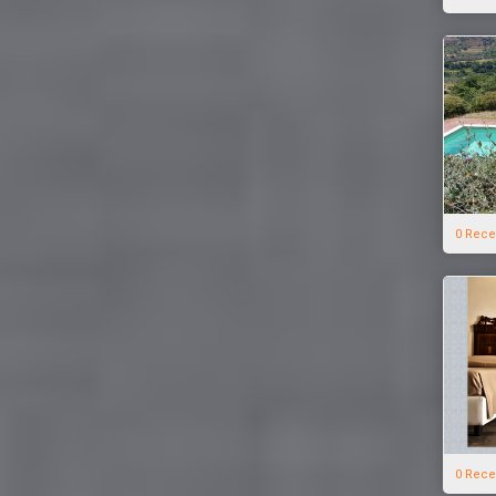
0 Rece
0 Rece