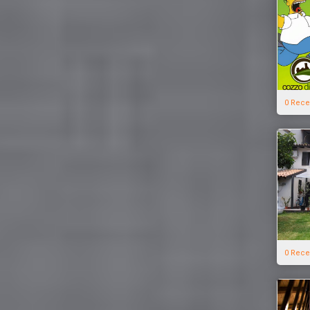
0 Rece
0 Rece