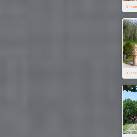
0 Rece
0 Rece