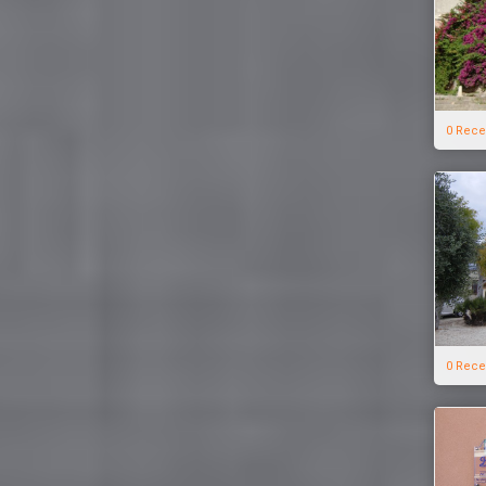
0 Rece
0 Rece