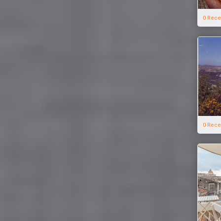
0 Rece
0 Rece