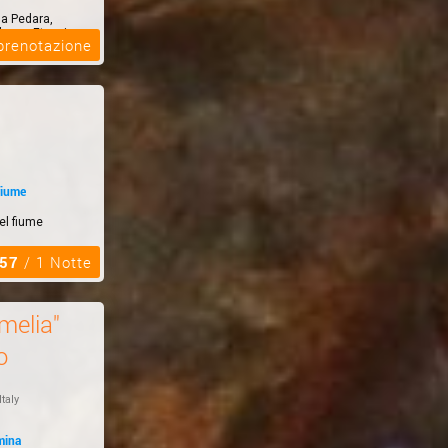
a Pedara,
lcano Etna, in
 prenotazione
fiume
el fiume
,57
/ 1 Notte
melia"
o
Italy
mina