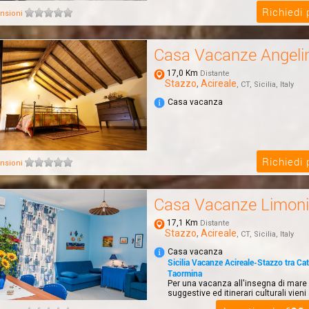
Richiedi
nsioni
Casa Vacanze Angeli
17,0 Km
Distante
Stazzo
,
Acireale
, CT, Sicilia, Italy
Casa vacanza
Richiedi
nsioni
Casa Vacanze Limoni
17,1 Km
Distante
Stazzo
,
Acireale
, CT, Sicilia, Italy
Casa vacanza
Sicilia Vacanze Acireale-Stazzo tra Cat
Taormina
Per una vacanza all'insegna di mare 
suggestive ed itinerari culturali vieni