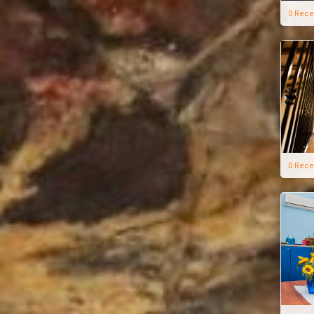
0 Rece
0 Rece