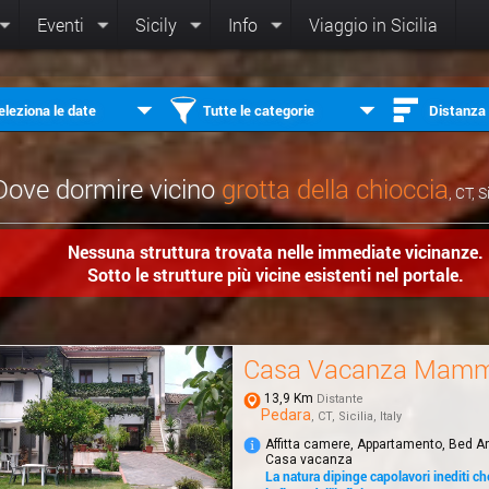
Eventi
Sicily
Info
Viaggio in Sicilia
eleziona le date
Tutte le categorie
Distanza
Dove dormire vicino
grotta della chioccia
, CT, S
Nessuna struttura trovata nelle immediate vicinanze.
Sotto le strutture più vicine esistenti nel portale.
Casa Vacanza Mamm
13,9 Km
Distante
Pedara
, CT, Sicilia, Italy
Affitta camere, Appartamento, Bed A
Casa vacanza
La natura dipinge capolavori inediti c