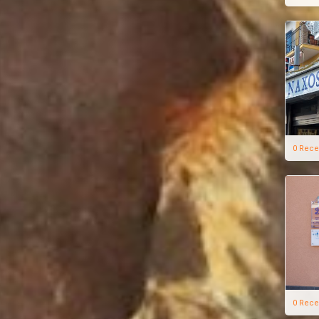
0 Rece
0 Rece