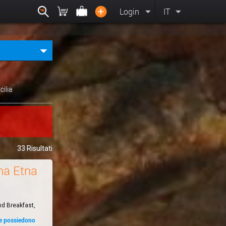
Login
IT
icilia
33 Risultati
a Etna
nd Breakfast,
he possiedono