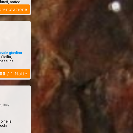
irafi, antico
cia sullo s...
 prenotazione
tevole giardino
Sicilia,
 passi da
,00
/ 1 Notte
a, Italy
so nella
pochi