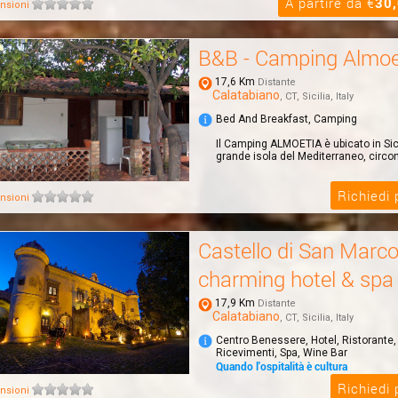
A partire da €
30
nsioni
B&B - Camping Almoe
17,6 Km
Distante
Calatabiano
, CT, Sicilia, Italy
Bed And Breakfast, Camping
Il Camping ALMOETIA è ubicato in Sicil
grande isola del Mediterraneo, circond
Richiedi
nsioni
Castello di San Marc
charming hotel & spa
17,9 Km
Distante
Calatabiano
, CT, Sicilia, Italy
Centro Benessere, Hotel, Ristorante,
Ricevimenti, Spa, Wine Bar
Quando l'ospitalità è cultura
Il Castello di San Marco charming hot
Richiedi
nsioni
immerso in un parco di 4 ettari, a sol