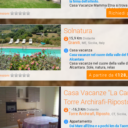
la firma dell'infinito.
Casa Vacanze Mamma Etna si trova 
paese caratteristico alle falde del Vu
Richiedi
prov...
nsioni
Solnatura
15,9 Km
Distante
Graniti
, ME, Sicilia, Italy
Casa vacanza
Casa vacanze nel cuore della valle del 
Alcantara
Casa vacanze nel cuore della valle d
Alcantara. Sole, natura, relax
A partire da €
128
nsioni
Casa Vacanze "La Ca
Torre Archirafi-Ripost
16,3 Km
" >
Distante
Torre Archirafi
,
Riposto
, CT, Sicilia, 
Appartamento
Dal Mare all'Etna e a pochi km da Taor