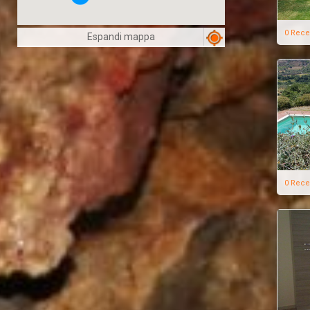
0 Rece
Espandi mappa
0 Rece