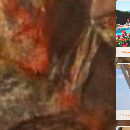
0 Rece
0 Rece