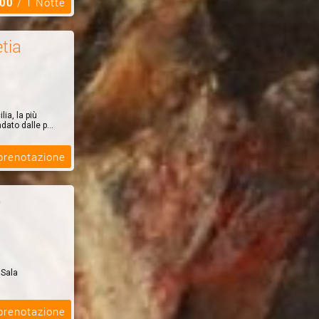
,00
/ 1 Notte
tia
ia, la più
ato dalle p...
 prenotazione
o
 Sala
el & Spa,
 prenotazione
i 100 metri