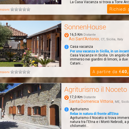
La Casa Vacanza si trova a Torre Arch
borgo marinaro di Riposto che si affac
Richiedi
nsioni
SonnenHouse
16,5 Km
Distante
Aci Sant'Antonio
, CT, Sicilia, Italy
Casa vacanza
Per una vacanza in Sicilia, in un incan
Casa Vacanze in Sicilia. Un angolo di 
immerso nei giardini di limoni, a due
Catani...
A partire da €
40
nsioni
Agriturismo il Noceto
17,0 Km
Distante
Santa Domenica Vittoria
, ME, Sicili
Agriturismo
Relax in natura di fronte all'Etna
Agriturismo il Noceto si trova immer
natura tra l'Etna e i Monti Nebrodi, a 
chilometri...