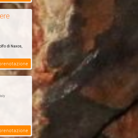
ere
lfo di Naxos,
 prenotazione
taly
 prenotazione