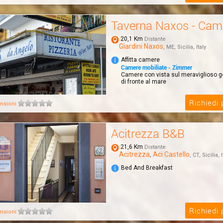
dal...
Taverna Naxos - Cam
20,1 Km
Distante
Giardini Naxos
, ME, Sicilia, Italy
Affitta camere
Camere mobiliate - Zimmer
Camere con vista sul meraviglioso go
di fronte al mare
Richiedi
nsioni
Acitrezza B&B
21,6 Km
Distante
Acitrezza
,
Aci Castello
, CT, Sicilia, I
Bed And Breakfast
Richiedi
nsioni