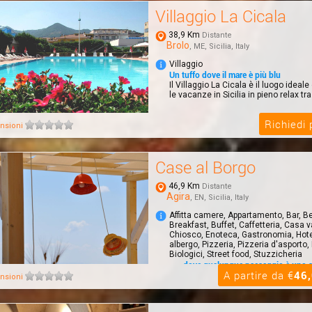
Villaggio La Cicala
38,9 Km
Distante
Brolo
, ME, Sicilia, Italy
Villaggio
Un tuffo dove il mare è più blu
Il Villaggio La Cicala è il luogo idea
le vacanze in Sicilia in pieno relax tra
Richiedi
nsioni
Case al Borgo
46,9 Km
Distante
Agira
, EN, Sicilia, Italy
Affitta camere, Appartamento, Bar, B
Breakfast, Buffet, Caffetteria, Casa 
Chiosco, Enoteca, Gastronomia, Hot
albergo, Pizzeria, Pizzeria d'asporto, 
Biologici, Street food, Stuzzicheria
.....dove qualunque paesaggio è uno 
A partire da €
46
CASE AL BORGO, offre sistemazioni 
nsioni
RELAIS, con formula HOTEL o B&B. Gli
possono...