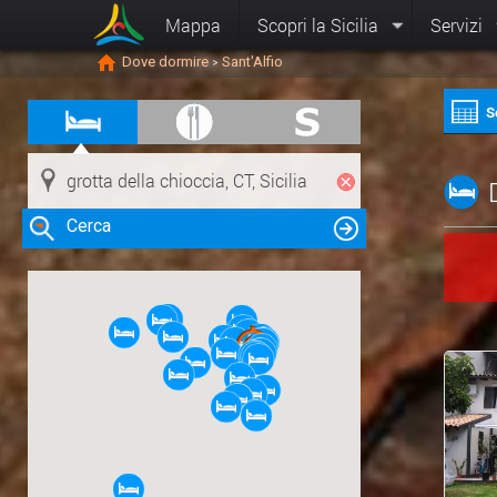
Mappa
Scopri la Sicilia
Servizi
Dove dormire
Sant'Alfio
>
S
Cerca
Clicca su una risorsa nella mappa
per visualizzare le informazioni