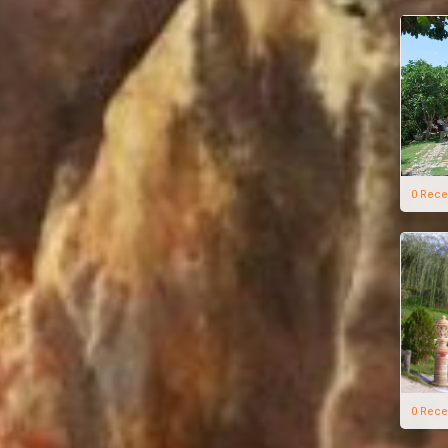
0 Rece
0 Rece