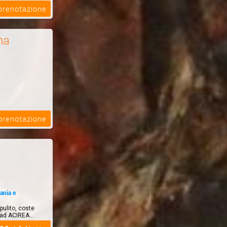
 prenotazione
na
 prenotazione
ania e
pulito, coste
 ad ACIREA...