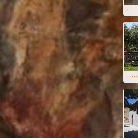
0 Rece
0 Rece