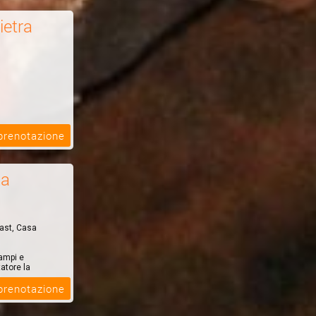
ietra
 prenotazione
za
fast, Casa
ampi e
tatore la
 prenotazione