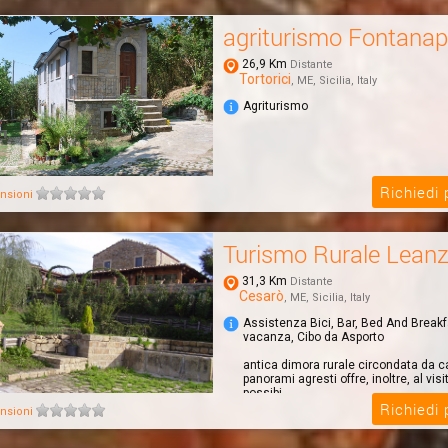
agriturismo Fontanap
26,9 Km
Distante
Tortorici
, ME, Sicilia, Italy
Agriturismo
Richiedi
nsioni
Turismo Rurale Lean
31,3 Km
Distante
Cesarò
, ME, Sicilia, Italy
Assistenza Bici, Bar, Bed And Break
vacanza, Cibo da Asporto
antica dimora rurale circondata da c
panorami agresti offre, inoltre, al visi
possibi...
Richiedi
nsioni