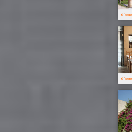
0 Rece
0 Rece