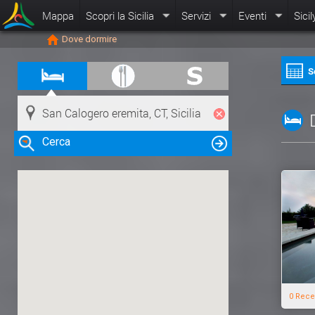
Mappa
Scopri la Sicilia
Servizi
Eventi
Sicil
Dove dormire
S
Cerca
Clicca su una risorsa nella mappa
per visualizzare le informazioni
0 Rece