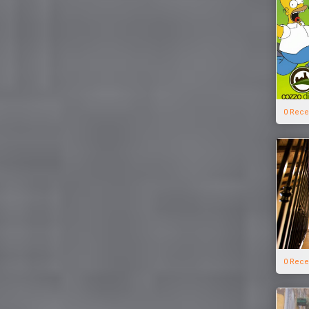
0 Rece
0 Rece