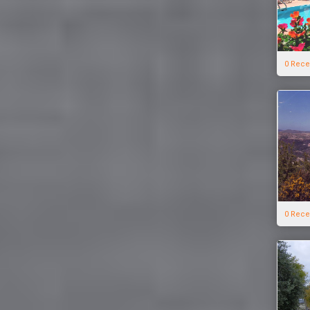
0 Rece
0 Rece