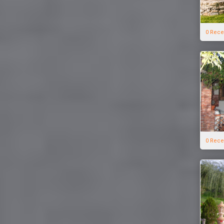
0 Rece
0 Rece