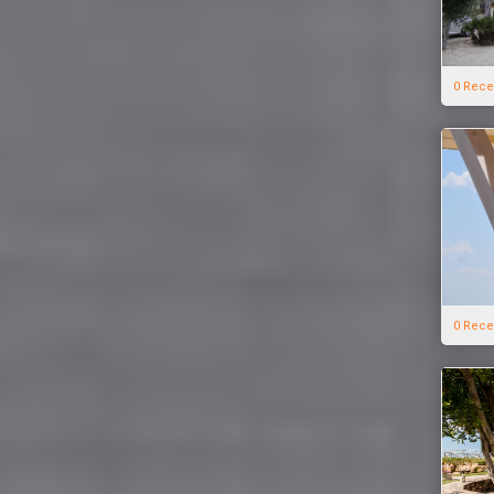
0 Rece
0 Rece