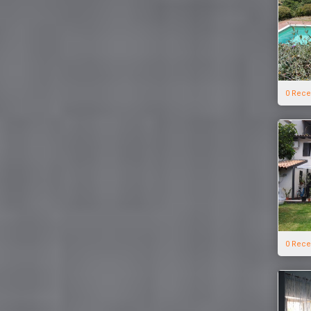
0 Rece
0 Rece