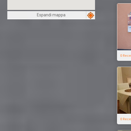
Espandi mappa
0 Rece
0 Rece