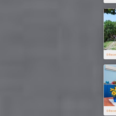
0 Rece
0 Rece