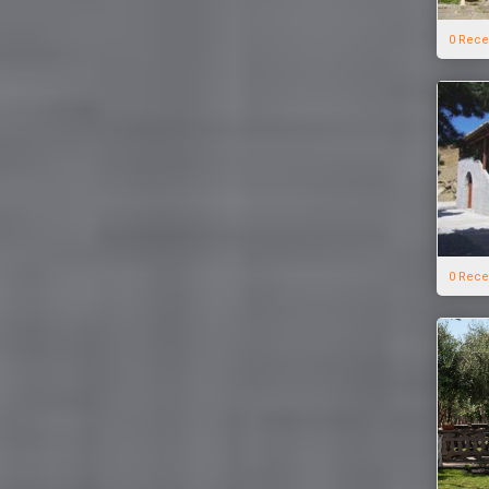
0 Rece
0 Rece