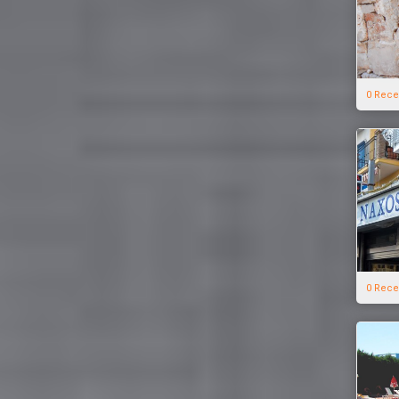
0 Rece
0 Rece