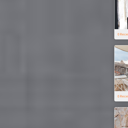
0 Rece
0 Rece