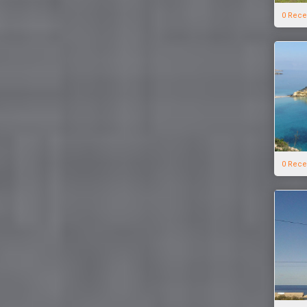
0 Rece
0 Rece