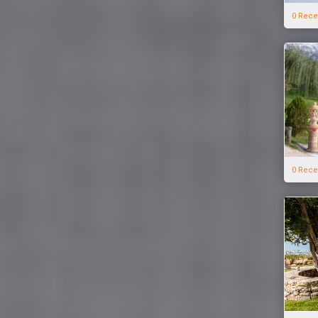
0 Rece
0 Rece