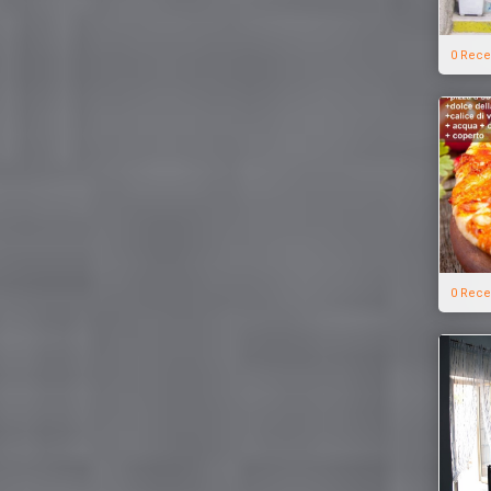
0 Rece
0 Rece