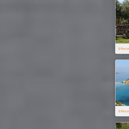
0 Rece
0 Rece