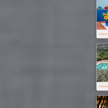
0 Rece
0 Rece