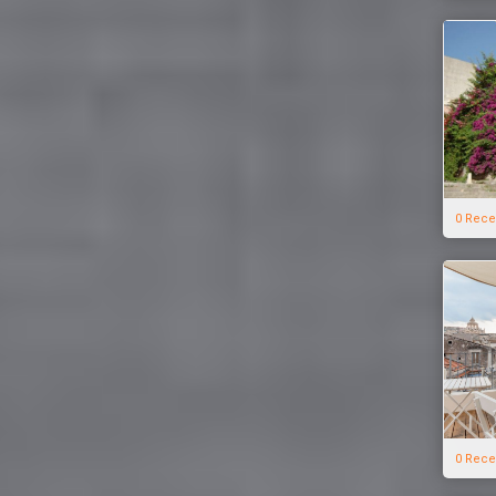
0 Rece
0 Rece