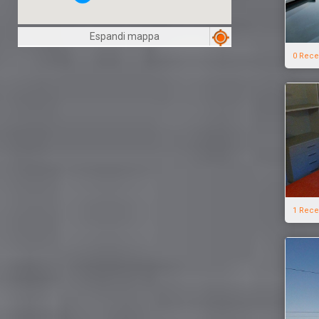
Espandi mappa
0 Rece
1 Rece