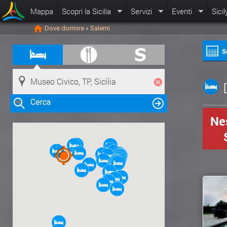
Mappa
Scopri la Sicilia
Servizi
Eventi
Sicil
Dove dormire
Salemi
>
S
Cerca
Nes
Clicca su una risorsa nella mappa
per visualizzare le informazioni