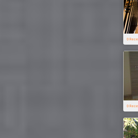
0 Rece
0 Rece