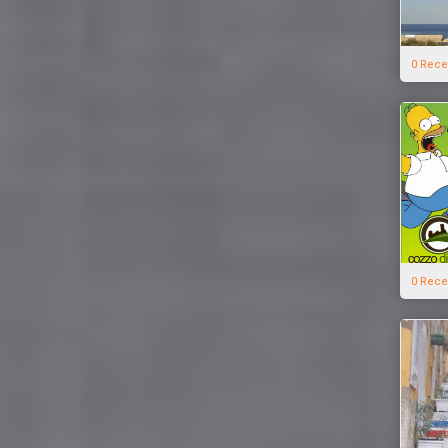
0 Rece
0 Rece