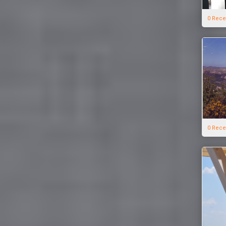
0 Rece
0 Rece