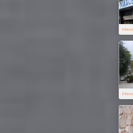
0 Rece
0 Rece