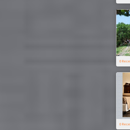
0 Rece
0 Rece