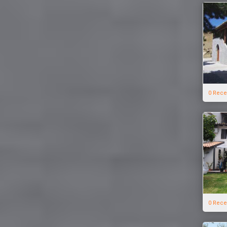
0 Rece
0 Rece