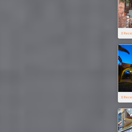
0 Rece
0 Rece