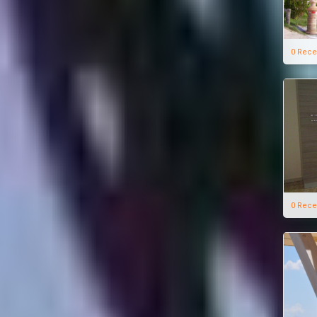
0 Rece
0 Rece