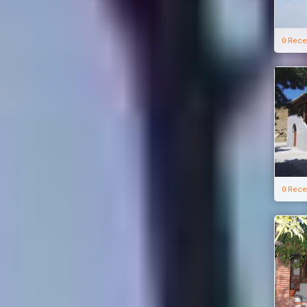
0 Rece
0 Rece