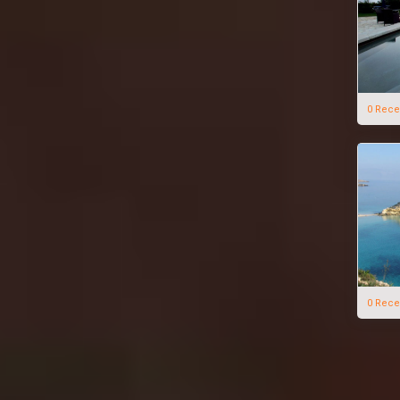
0 Rece
0 Rece