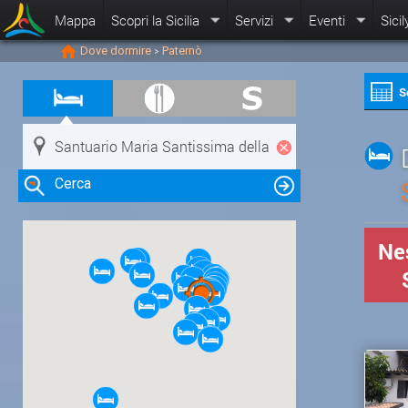
Mappa
Scopri la Sicilia
Servizi
Eventi
Sicil
Dove dormire
Paternò
>
S
Cerca
Nes
Clicca su una risorsa nella mappa
per visualizzare le informazioni