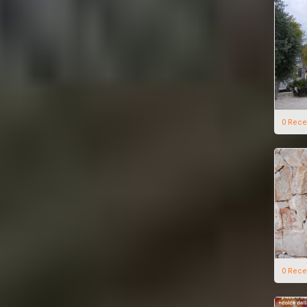
0 Rece
0 Rece