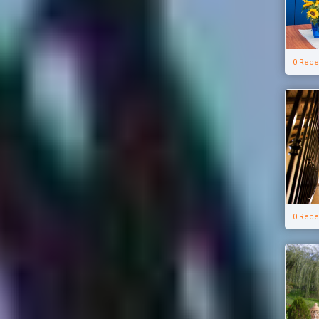
0 Rece
0 Rece