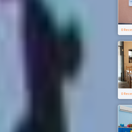
0 Rece
0 Rece