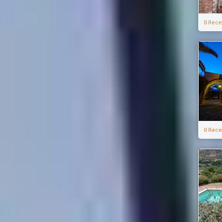
0 Rece
0 Rece