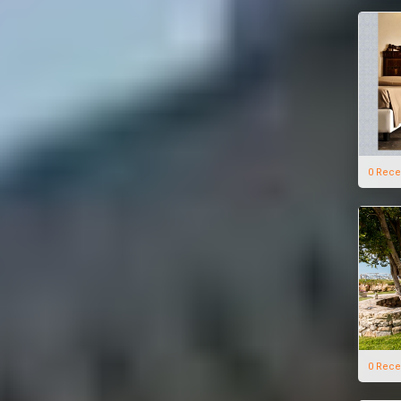
0 Rece
0 Rece