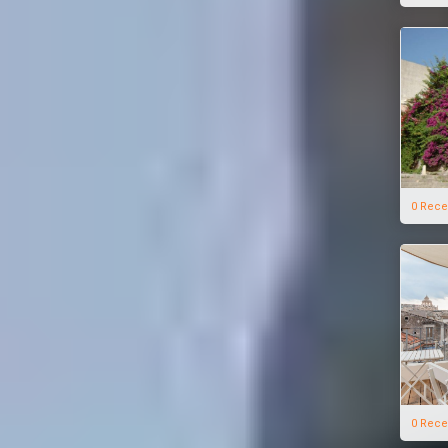
0 Rece
0 Rece