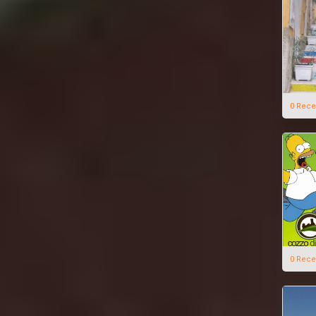
0 Rece
0 Rece