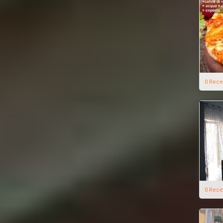
0 Rece
0 Rece