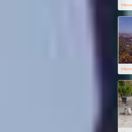
0 Rece
0 Rece