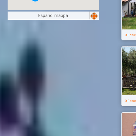
Espandi mappa
0 Rece
0 Rece