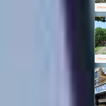
0 Rece
0 Rece