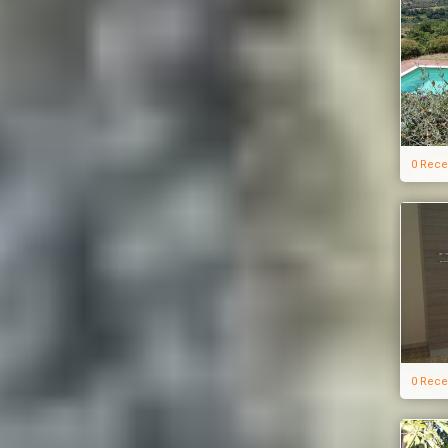
0 Rece
0 Rece