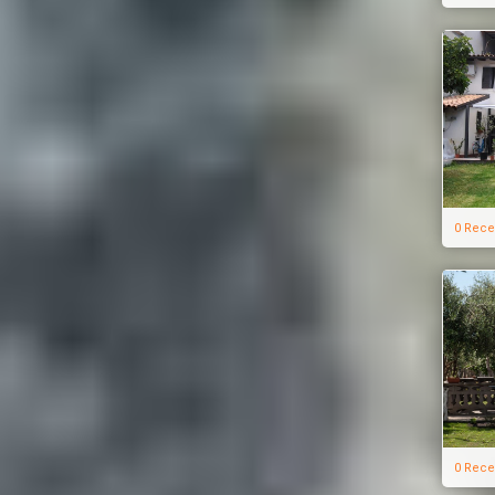
0 Rece
0 Rece