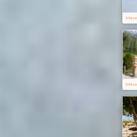
0 Rece
0 Rece