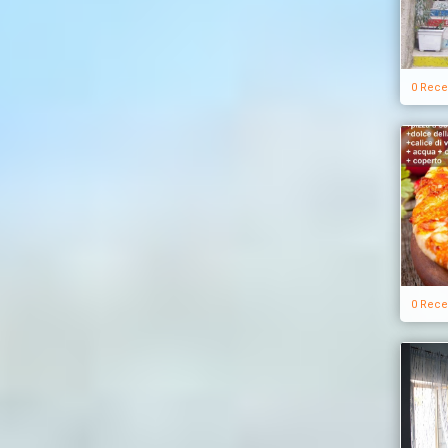
0 Rece
0 Rece