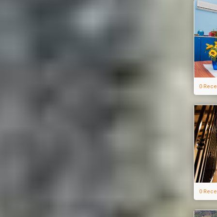
0 Rece
0 Rece