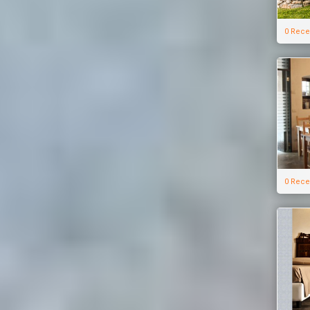
0 Rece
0 Rece