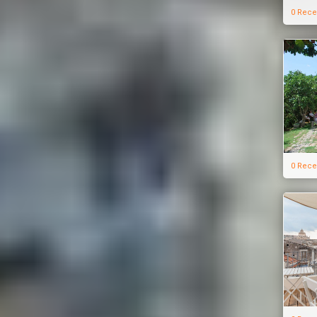
0 Rece
0 Rece