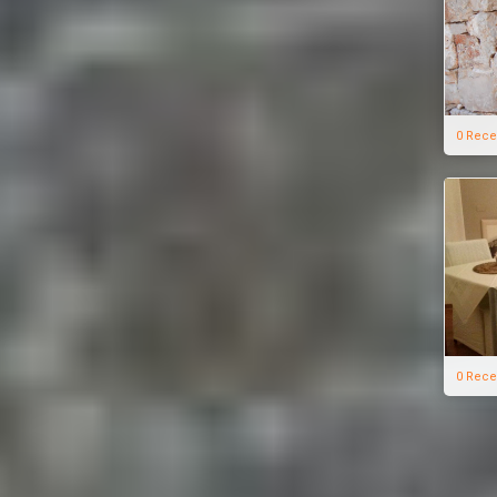
0 Rece
0 Rece