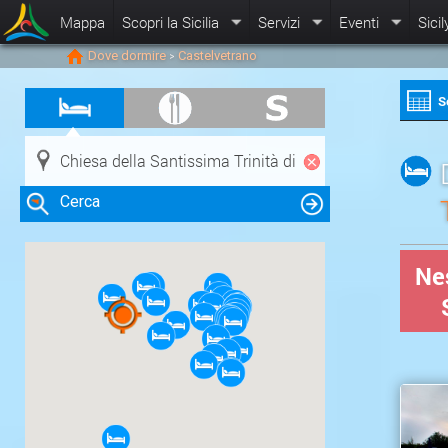
Mappa
Scopri la Sicilia
Servizi
Eventi
Sicil
Dove dormire
Castelvetrano
>
S
Cerca
Nes
Clicca su una risorsa nella mappa
per visualizzare le informazioni