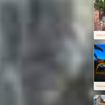
0 Rece
0 Rece