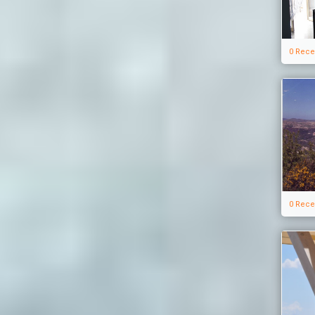
0 Rece
0 Rece