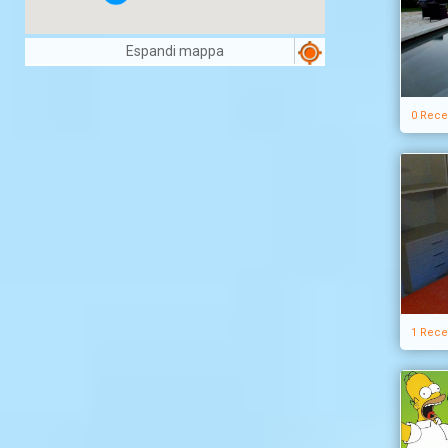
Espandi mappa
0 Rece
1 Rece