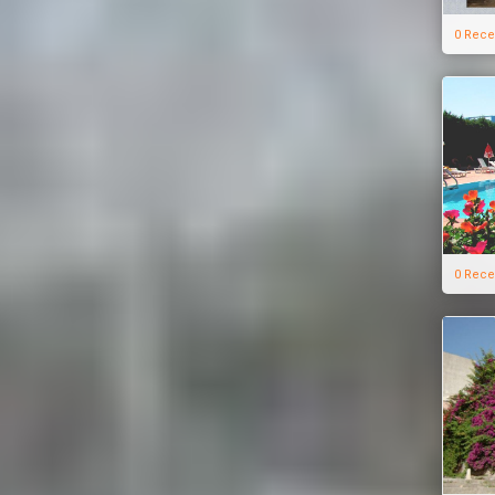
0 Rece
0 Rece