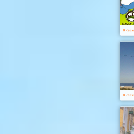
0 Rece
0 Rece