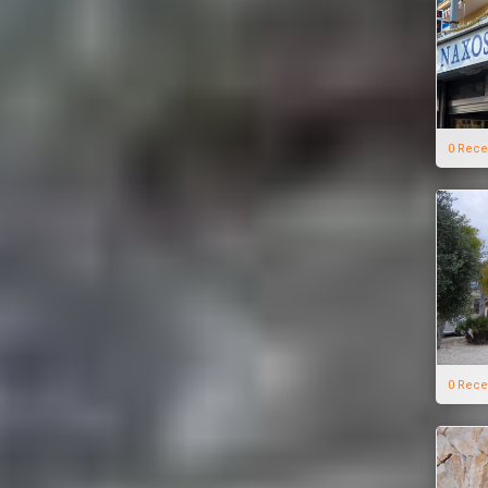
0 Rece
0 Rece