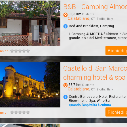
B&B - Camping Almoe
38,5 Km
Distante
Calatabiano
, CT, Sicilia, Italy
Bed And Breakfast, Camping
Il Camping ALMOETIA è ubicato in Sicil
grande isola del Mediterraneo, circond
Richiedi
nsioni
Castello di San Marc
charming hotel & spa
38,7 Km
Distante
Calatabiano
, CT, Sicilia, Italy
Centro Benessere, Hotel, Ristorante,
Ricevimenti, Spa, Wine Bar
Quando l'ospitalità è cultura
Il Castello di San Marco charming hot
Richiedi
nsioni
immerso in un parco di 4 ettari, a sol
dal...