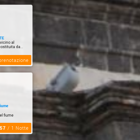
TE
vicino al
stituita da...
 prenotazione
fiume
el fiume
,57
/ 1 Notte