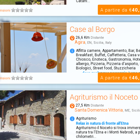
Catani...
A partire da €
40
nsioni
Case al Borgo
26,6 Km
Distante
Agira
, EN, Sicilia, Italy
Affitta camere, Appartamento, Bar, B
Breakfast, Buffet, Caffetteria, Casa 
Chiosco, Enoteca, Gastronomia, Hot
albergo, Pizzeria, Pizzeria d'asporto, 
Biologici, Street food, Stuzzicheria
.....dove qualunque paesaggio è uno 
A partire da €
46
CASE AL BORGO, offre sistemazioni 
nsioni
RELAIS, con formula HOTEL o B&B. Gli
possono...
Agriturismo il Noceto
27,5 Km
Distante
Santa Domenica Vittoria
, ME, Sicili
Agriturismo
Relax in natura di fronte all'Etna
Agriturismo il Noceto si trova immer
natura tra l'Etna e i Monti Nebrodi, a 
chilometri...