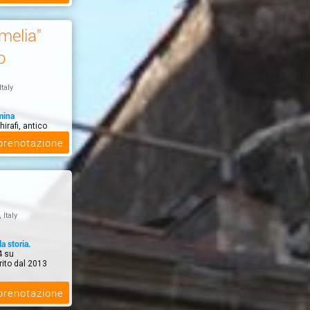
melia"
o
Italy
mina
irafi, antico
cia sullo s...
 prenotazione
, Italy
la storia.
4 su
ito dal 2013
 prenotazione