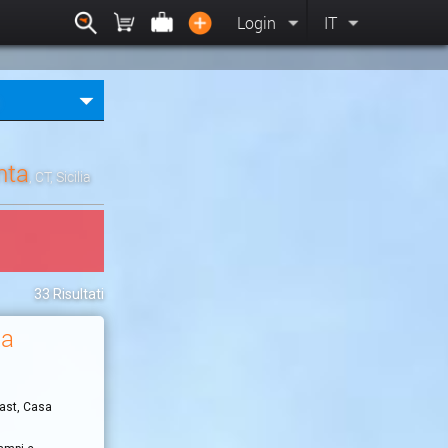
Login
IT
nta
, CT, Sicilia
33 Risultati
za
fast, Casa