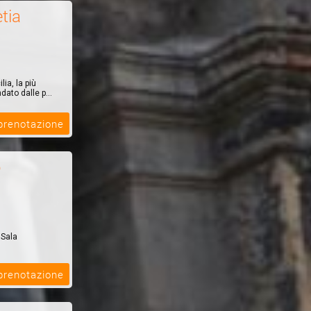
tia
ia, la più
ato dalle p...
 prenotazione
o
 Sala
el & Spa,
 prenotazione
i 100 metri