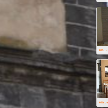
0 Rece
0 Rece