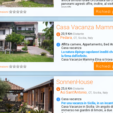
antica dimora rurale circondata da c
panorami agresti offre, inoltre, al visi
possibi...
Richiedi
nsioni
Casa Vacanza Mamm
20,9 Km
Distante
Pedara
, CT, Sicilia, Italy
Affitta camere, Appartamento, Bed A
Casa vacanza
La natura dipinge capolavori inediti c
la firma dell'infinito.
Casa Vacanze Mamma Etna si trova 
paese caratteristico alle falde del Vu
Richiedi
prov...
nsioni
SonnenHouse
25,6 Km
Distante
Aci Sant'Antonio
, CT, Sicilia, Italy
Casa vacanza
Per una vacanza in Sicilia, in un incan
Casa Vacanze in Sicilia. Un angolo di 
immerso nei giardini di limoni, a due