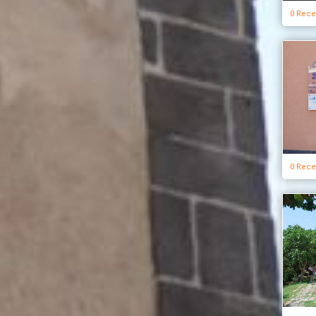
0 Rece
0 Rece