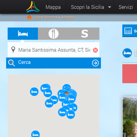
Mappa
Scopri la Sicilia
Servizi
Dove dormire
Adrano
>
S
Cerca
Clicca su una risorsa nella mappa
per visualizzare le informazioni