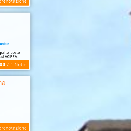
 prenotazione
ania e
pulito, coste
 ad ACIREA...
,00
/ 1 Notte
na
 prenotazione