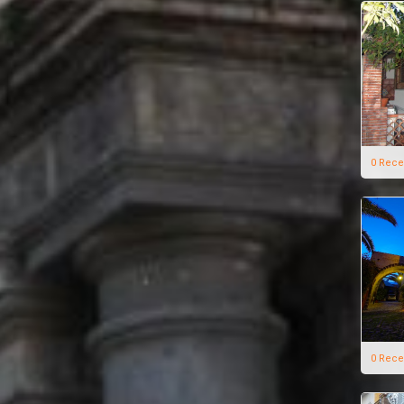
0 Rece
0 Rece