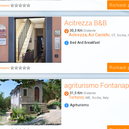
Richiedi
nsioni
Acitrezza B&B
30,3 Km
Distante
Acitrezza
,
Aci Castello
, CT, Sicilia, I
Bed And Breakfast
Richiedi
nsioni
agriturismo Fontanap
31,5 Km
Distante
Tortorici
, ME, Sicilia, Italy
Agriturismo