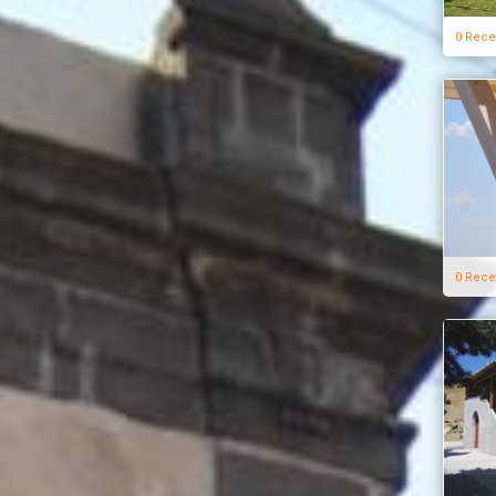
0 Rece
0 Rece