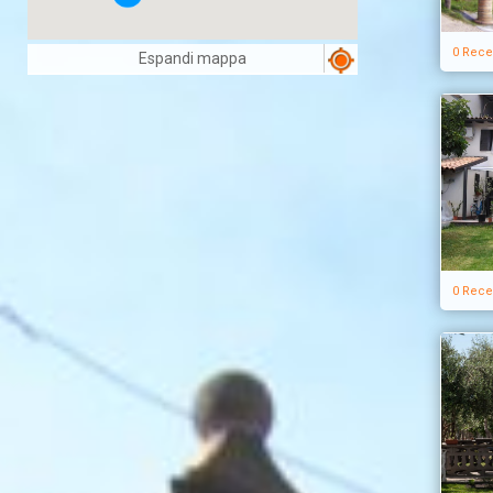
0 Rece
Espandi mappa
0 Rece