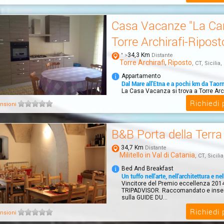
Casa Vacanze "La Ca
Torre Archirafi-Ripost
34,3 Km
" >
Distante
Torre Archirafi
,
Riposto
, CT, Sicilia, 
Appartamento
Dal Mare all'Etna e a pochi km da Taor
La Casa Vacanza si trova a Torre Arch
borgo marinaro di Riposto che si affac
Richiedi
nsioni
B&B Porta della Terra
34,7 Km
Distante
Militello in Val di Catania
, CT, Sicilia
Bed And Breakfast
Un tuffo nell'arte, nell'architettura e nel
Vincitore del Premio eccellenza 201
TRIPADVISOR. Raccomandato e inser
sulla GUIDE DU...
Richiedi
nsioni