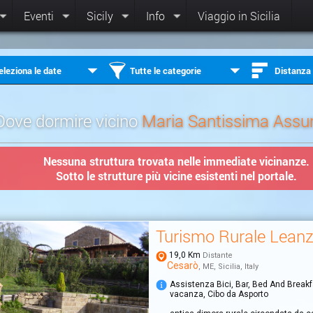
Eventi
Sicily
Info
Viaggio in Sicilia
eleziona le date
Tutte le categorie
Distanza
Dove dormire vicino
Maria Santissima Assu
Nessuna struttura trovata nelle immediate vicinanze.
Sotto le strutture più vicine esistenti nel portale.
Turismo Rurale Lean
19,0 Km
Distante
Cesarò
, ME, Sicilia, Italy
Assistenza Bici, Bar, Bed And Break
vacanza, Cibo da Asporto