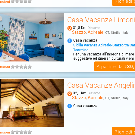
Richiedi
nsioni
Casa Vacanze Limoni
31,8 Km
Distante
Stazzo
,
Acireale
, CT, Sicilia, Italy
Casa vacanza
Sicilia Vacanze Acireale-Stazzo tra Cat
Taormina
Per una vacanza all'insegna di mare 
suggestive ed itinerari culturali vieni
A partire da €
30
nsioni
Casa Vacanze Angeli
32,1 Km
Distante
Stazzo
,
Acireale
, CT, Sicilia, Italy
Casa vacanza
Richiedi
nsioni