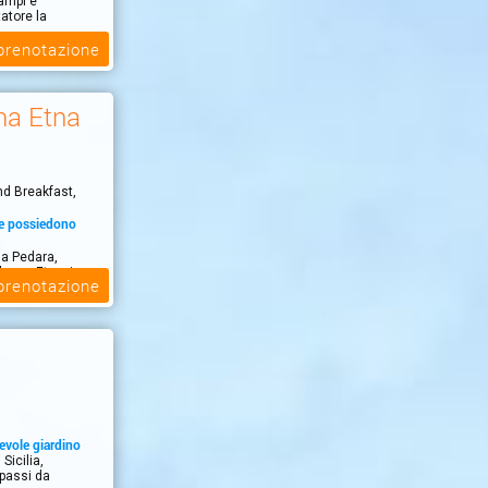
ampi e
tatore la
 prenotazione
a Etna
nd Breakfast,
he possiedono
a Pedara,
lcano Etna, in
 prenotazione
tevole giardino
Sicilia,
 passi da