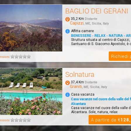
BAGLIO DEI GERANI
35,2 Km
Distante
Capizzi
, ME, Sicilia, Italy
Affitta camere
BENESSERE - RELAX - NATURA - AR
Struttura situata al centro di Capizzi, 
Santuario di S. Giacomo Apostolo, è co
Richiedi
nsioni
Solnatura
37,4 Km
Distante
Graniti
, ME, Sicilia, Italy
Casa vacanza
Casa vacanze nel cuore della valle del 
Alcantara
Casa vacanze nel cuore della valle d
Alcantara. Sole, natura, relax
A partire da €
128
nsioni