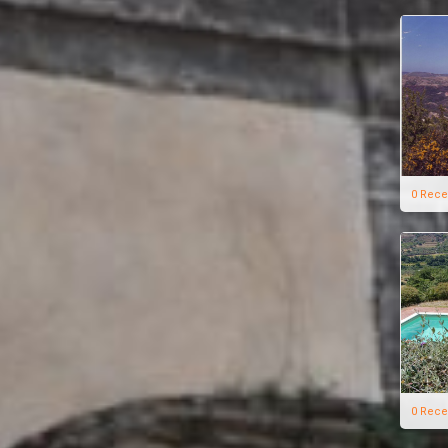
0 Rece
0 Rece