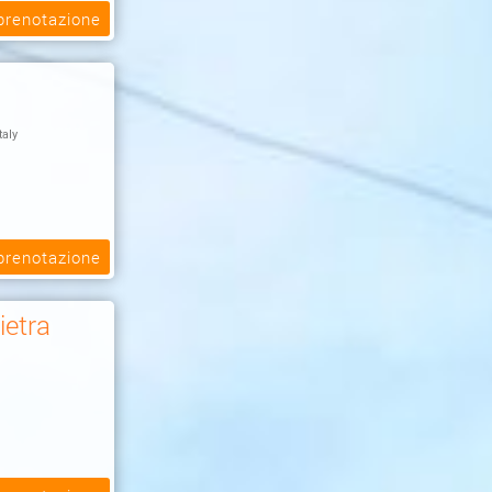
 prenotazione
taly
 prenotazione
ietra