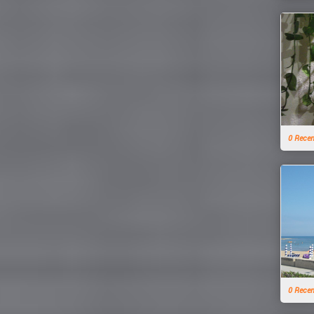
0 Rece
0 Rece