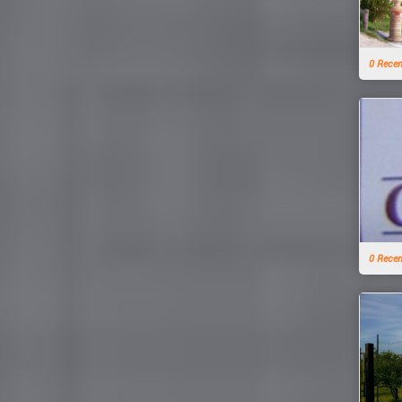
0 Rece
0 Rece