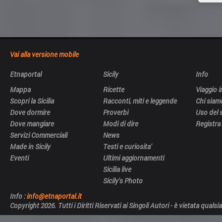
Vai alla versione mobile
Etnaportal
Sicily
Info
Mappa
Ricette
Viaggio in
Scopri la Sicilia
Racconti, miti e leggende
Chi siam
Dove dormire
Proverbi
Uso del 
Dove mangiare
Modi di dire
Registra 
Servizi Commerciali
News
Made in Sicily
Testi e curiosita'
Eventi
Ultimi aggiornamenti
Sicilia live
Sicily's Photo
Info :
info@etnaportal.it
Copyright 2026. Tutti i Diritti Riservati ai Singoli Autori - è vietata qua