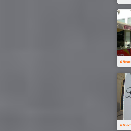
0 Rece
0 Rece