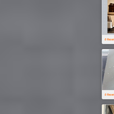
0 Rece
0 Rece