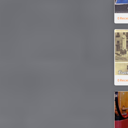
0 Rece
0 Rece