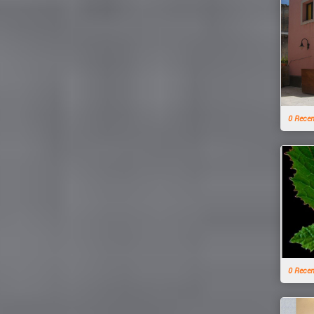
0 Rece
0 Rece