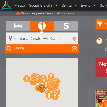
Mappa
Scopri la Sicilia
Servizi
Eventi
Sicil
Dove mangiare
Campobello di Licata
>
Tu
Cerca
S
Nes
Clicca su una risorsa nella mappa
per visualizzare le informazioni