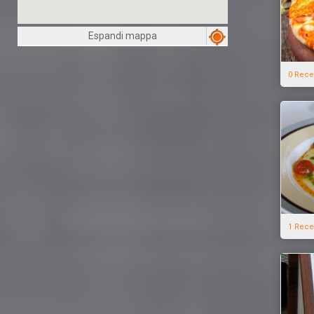
Espandi mappa
0 Rece
1 Rece