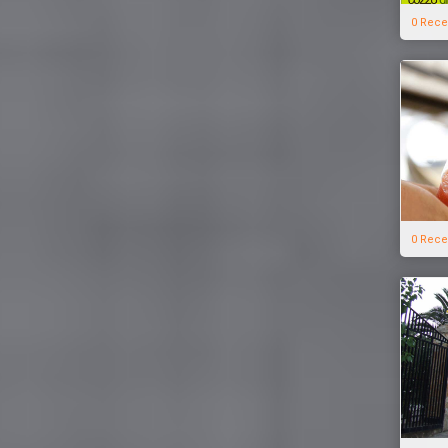
0 Rece
0 Rece