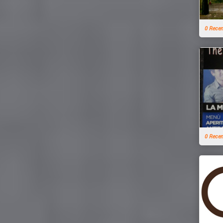
0 Rece
0 Rece