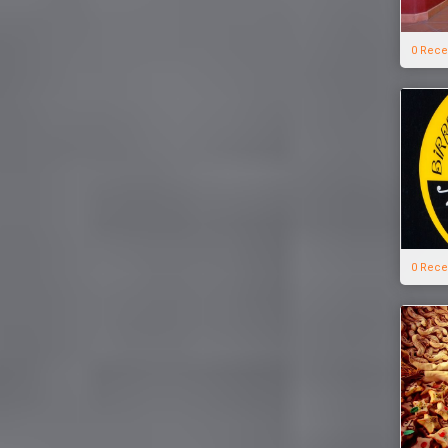
0 Rece
0 Rece