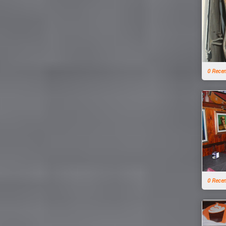
0 Rece
0 Rece