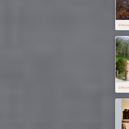
0 Rece
0 Rece