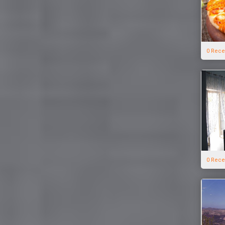
0 Rece
0 Rece