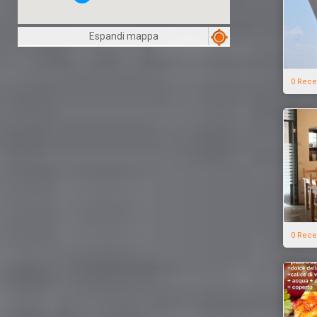
Espandi mappa
0 Rece
0 Rece