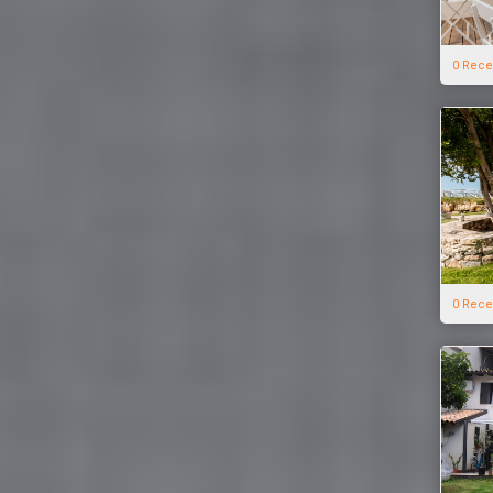
0 Rece
0 Rece