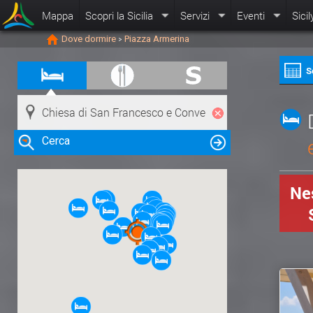
Mappa
Scopri la Sicilia
Servizi
Eventi
Sicil
Dove dormire
Piazza Armerina
>
S
Cerca
Nes
Clicca su una risorsa nella mappa
per visualizzare le informazioni