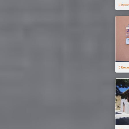
0 Rece
0 Rece