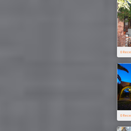
0 Rece
0 Rece