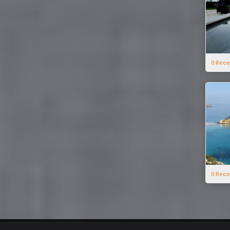
0 Rece
0 Rece