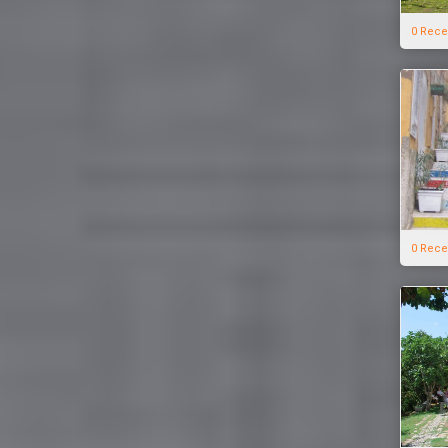
0 Rece
0 Rece