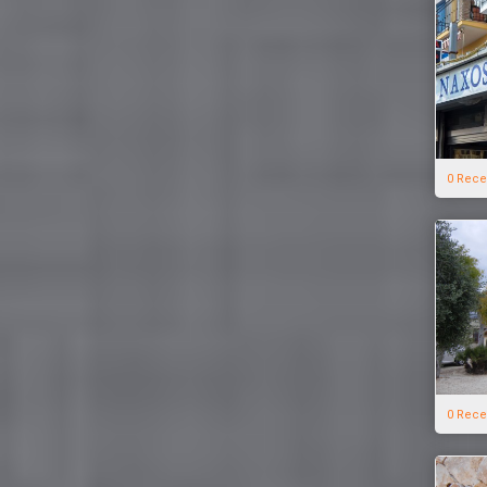
0 Rece
0 Rece