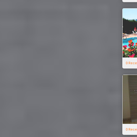
0 Rece
0 Rece