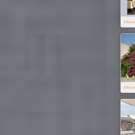
0 Rece
0 Rece