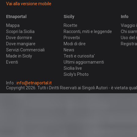
Vai alla versione mobile
Etnaportal
Sicily
Info
Mappa
Ricette
Viaggio i
Scopri la Sicilia
Racconti, miti e leggende
Chi sia
Dove dormire
Proverbi
Uso del 
Dove mangiare
Modi di dire
Registra
Servizi Commerciali
News
Made in Sicily
Testi e curiosita'
Eventi
Ultimi aggiornamenti
Sicilia live
Sicily's Photo
Info :
info@etnaportal.it
Copyright 2026. Tutti i Diritti Riservati ai Singoli Autori - è vietata 