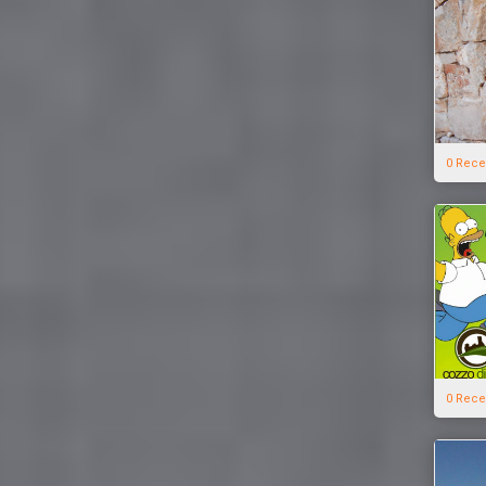
0 Rece
0 Rece