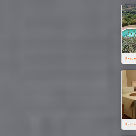
0 Rece
0 Rece