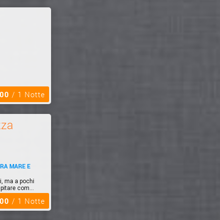
,00
/ 1 Notte
zza
TRA MARE E
i, ma a pochi
pitare com...
,00
/ 1 Notte