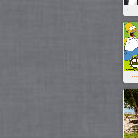
0 Rece
0 Rece