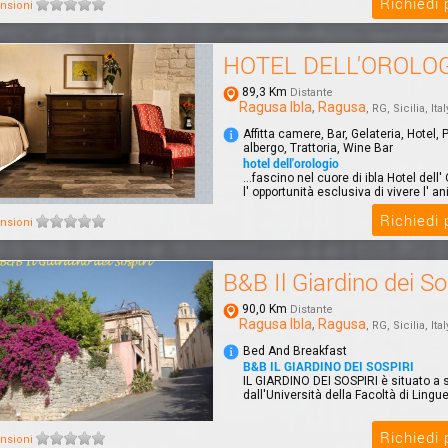
Richiedi
nsioni
HOTEL DELL'OROLO
89,3 Km
Distante
Ragusa Ibla
,
Ragusa
, RG, Sicilia, Ital
Affitta camere, Bar, Gelateria, Hotel,
albergo, Trattoria, Wine Bar
hotel dell'orologio
...fascino nel cuore di ibla Hotel dell'
l' opportunità esclusiva di vivere l' an
Richiedi
nsioni
B&B Il Giardino dei So
90,0 Km
Distante
Ragusa Ibla
,
Ragusa
, RG, Sicilia, Ital
Bed And Breakfast
B&B IL GIARDINO DEI SOSPIRI
IL GIARDINO DEI SOSPIRI è situato a s
dall'Università della Facoltà di Lingue i
Richiedi
nsioni