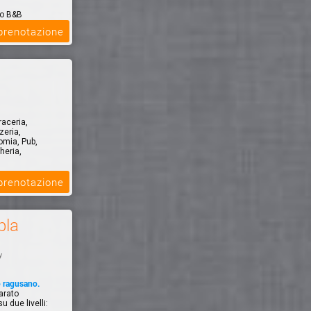
ro B&B
grigento per
 prenotazione
raceria,
zeria,
omia, Pub,
heria,
 prenotazione
bla
y
o ragusano.
arato
u due livelli: