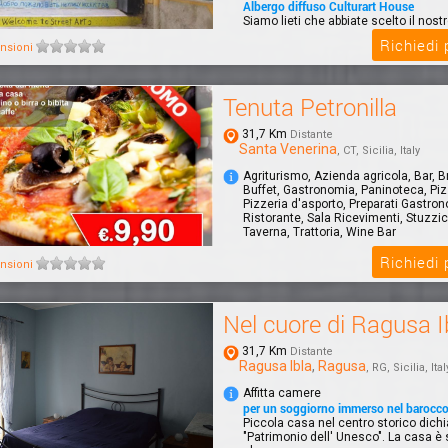
Albergo diffuso Culturart House
Siamo lieti che abbiate scelto il nost
Albergo Diffuso CulturArt House di A
Richiedi
nsioni
passar...
Tenuta Petronilla
31,7 Km
Distante
Santa Venerina
, CT, Sicilia, Italy
Agriturismo, Azienda agricola, Bar, B
Buffet, Gastronomia, Paninoteca, Piz
Pizzeria d'asporto, Preparati Gastron
Ristorante, Sala Ricevimenti, Stuzzic
Taverna, Trattoria, Wine Bar
Richiedi
nsioni
Nel cuore di Ragusa I
31,7 Km
Distante
Ragusa Ibla
,
Ragusa
, RG, Sicilia, Ital
Affitta camere
per un soggiorno immerso nel barocc
Piccola casa nel centro storico dichi
"Patrimonio dell' Unesco". La casa è s