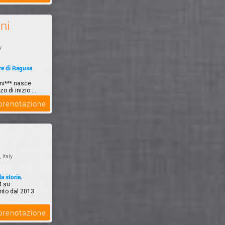
ni
y
re di Ragusa
gni*** nasce
o di inizio ...
 prenotazione
, Italy
la storia.
4 su
ito dal 2013
 prenotazione