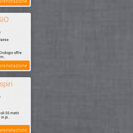
 prenotazione
GIO
y
 Paese
 Orologio offre
im...
 prenotazione
spiri
y
oli 50 metri
n pi...
 prenotazione