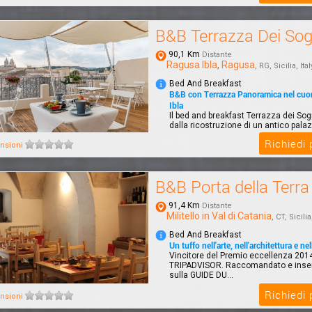
B&B Terrazza Dei Sog
90,1 Km
Distante
Ragusa Ibla
,
Ragusa
, RG, Sicilia, Ital
Bed And Breakfast
B&B con Terrazza Panoramica nel cuo
Ibla
Il bed and breakfast Terrazza dei So
dalla ricostruzione di un antico palazz
Richiedi
nsioni
B&B Porta della Terra
91,4 Km
Distante
Militello in Val di Catania
, CT, Sicilia
Bed And Breakfast
Un tuffo nell'arte, nell'architettura e nel
Vincitore del Premio eccellenza 201
TRIPADVISOR. Raccomandato e inser
sulla GUIDE DU...
Richiedi
nsioni