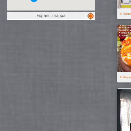
0 Rece
Espandi mappa
0 Rece