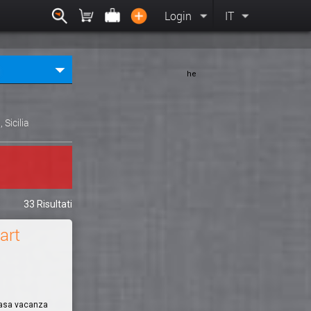
Login
IT
he
, Sicilia
33 Risultati
art
Casa vacanza