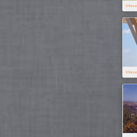
0 Rece
0 Rece