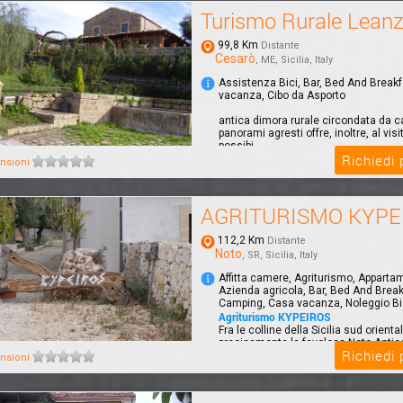
Turismo Rurale Lean
99,8 Km
Distante
Cesarò
, ME, Sicilia, Italy
Assistenza Bici, Bar, Bed And Break
vacanza, Cibo da Asporto
antica dimora rurale circondata da c
panorami agresti offre, inoltre, al visi
possibi...
Richiedi
nsioni
AGRITURISMO KYPE
112,2 Km
Distante
Noto
, SR, Sicilia, Italy
Affitta camere, Agriturismo, Apparta
Azienda agricola, Bar, Bed And Break
Camping, Casa vacanza, Noleggio Bi
Agriturismo KYPEIROS
Fra le colline della Sicilia sud orienta
precisamente la favolosa Noto Antica
Richiedi
Cava...
nsioni