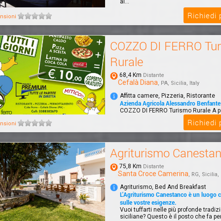
al...
Richiedi
nsioni
COZZO DI FERRO Tu
Rurale
68,4 Km
Distante
Cefalà Diana
, PA, Sicilia, Italy
Affitta camere, Pizzeria, Ristorante
Azienda Agricola Alessandro Benfante
COZZO DI FERRO Turismo Rurale A p
Palermo, completamente immerso ne
Richiedi
nsioni
uno sp...
Agriturismo Canesta
75,8 Km
Distante
Santa Croce Camerina
, RG, Sicilia, 
Agriturismo, Bed And Breakfast
L'Agriturismo Canestanco è un luogo c
sulle vostre esigenze.
Vuoi tuffarti nelle più profonde tradizi
siciliane? Questo è il posto che fa per 