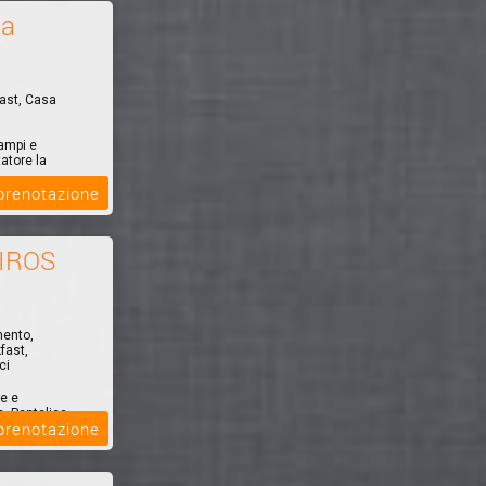
za
fast, Casa
ampi e
tatore la
 prenotazione
IROS
mento,
fast,
ci
le e
, Pantalica,
 prenotazione