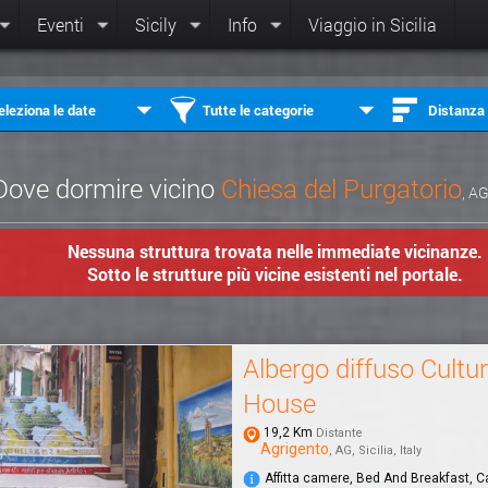
Eventi
Sicily
Info
Viaggio in Sicilia
eleziona le date
Tutte le categorie
Distanza
Dove dormire vicino
Chiesa del Purgatorio
, AG
Nessuna struttura trovata nelle immediate vicinanze.
Sotto le strutture più vicine esistenti nel portale.
Albergo diffuso Cultur
House
19,2 Km
Distante
Agrigento
, AG, Sicilia, Italy
Affitta camere, Bed And Breakfast, 