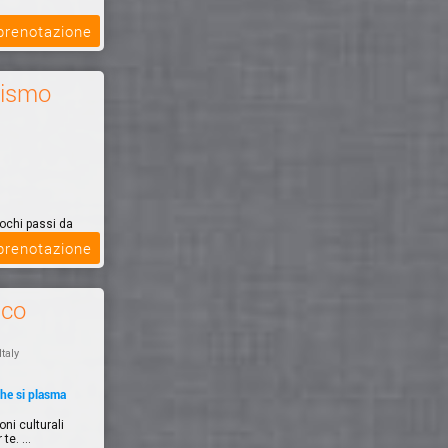
 prenotazione
rismo
ochi passi da
l verde, con
 prenotazione
nco
Italy
he si plasma
oni culturali
te. ...