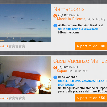
Namarooms
95,1 Km
Distante
Mondello
,
Palermo
, PA, Sicilia, Italy
Affitta camere, Bed And Breakfast
Sei in città nella tua villa al mare
b&b namerooms
A partire da €
80
nsioni
Casa Vacanze Mariu
97,8 Km
Distante
Capaci
, PA, Sicilia, Italy
Casa vacanza
IDEALE PER UNA VACANZA RELAX 
MONTAGNA
Nel tranquillo centro storico di Capac
passi dalla piazza e dal mare. Può os
A partire da €
50
nsioni