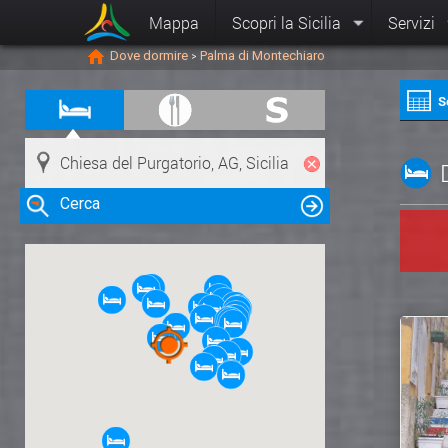
Mappa
Scopri la Sicilia
Servizi
Dove dormire
Palma di Montechiaro
>
S
Cerca
Clicca su una risorsa nella mappa
per visualizzare le informazioni