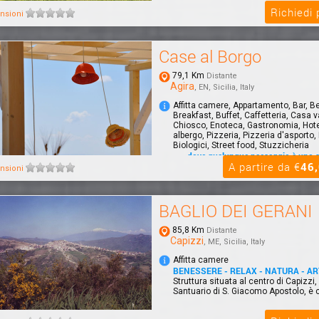
Richiedi
nsioni
Case al Borgo
79,1 Km
Distante
Agira
, EN, Sicilia, Italy
Affitta camere, Appartamento, Bar, B
Breakfast, Buffet, Caffetteria, Casa 
Chiosco, Enoteca, Gastronomia, Hot
albergo, Pizzeria, Pizzeria d'asporto, 
Biologici, Street food, Stuzzicheria
.....dove qualunque paesaggio è uno 
A partire da €
46
CASE AL BORGO, offre sistemazioni 
nsioni
RELAIS, con formula HOTEL o B&B. Gli
possono...
BAGLIO DEI GERANI
85,8 Km
Distante
Capizzi
, ME, Sicilia, Italy
Affitta camere
BENESSERE - RELAX - NATURA - AR
Struttura situata al centro di Capizzi, 
Santuario di S. Giacomo Apostolo, è co