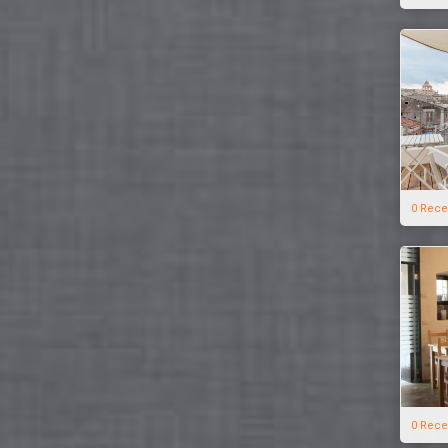
0 Rece
0 Rece