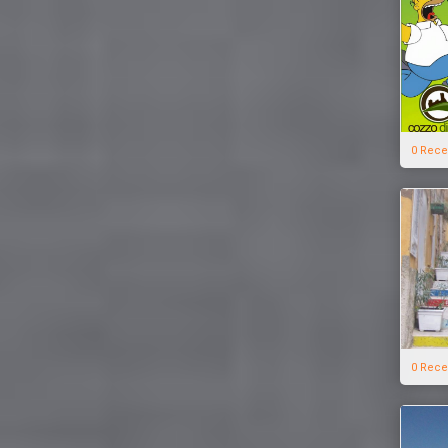
0 Rece
0 Rece