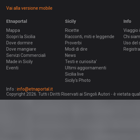
Vai alla versione mobile
Etnaportal
Sicily
Info
Mappa
Ricette
Viaggio i
Scopri la Sicilia
Racconti, miti e leggende
Chi sia
Dove dormire
Proverbi
Uso del 
Dove mangiare
Modi di dire
Registra
Servizi Commerciali
News
Made in Sicily
Testi e curiosita'
Eventi
Ultimi aggiornamenti
Sicilia live
Sicily's Photo
Info :
info@etnaportal.it
Copyright 2026. Tutti i Diritti Riservati ai Singoli Autori - è vietata 