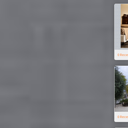
0 Rece
0 Rece