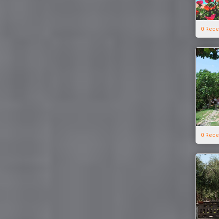
0 Rece
0 Rece