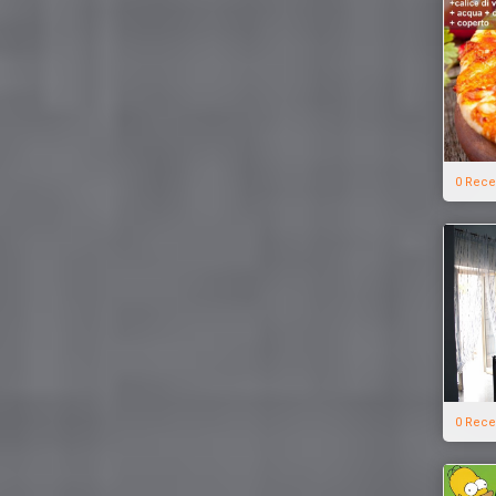
0 Rece
0 Rece