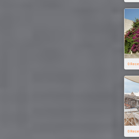
0 Rece
0 Rece