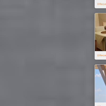
0 Rece
0 Rece