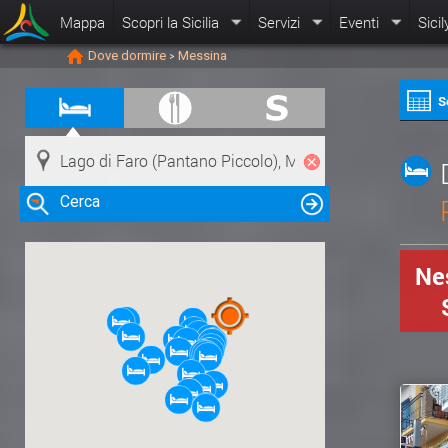
Mappa
Scopri la Sicilia
Servizi
Eventi
Sicil
Dove dormire
Messina
>
S
Cerca
Nes
Clicca su una risorsa nella mappa
per visualizzare le informazioni