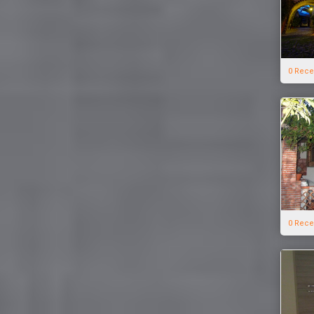
0 Rece
0 Rece