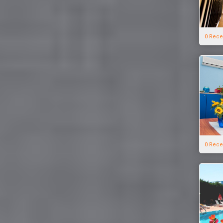
0 Rece
0 Rece