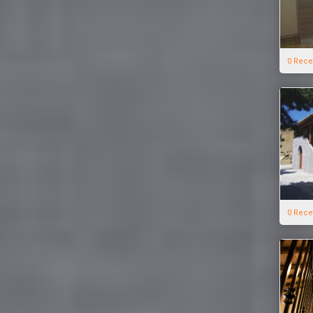
0 Rece
0 Rece