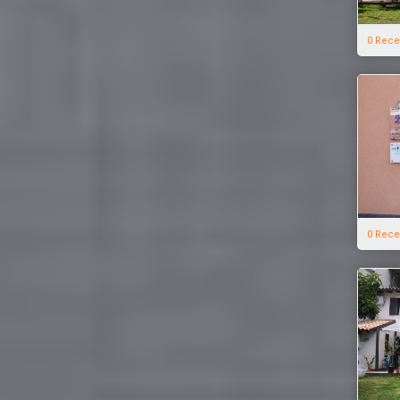
0 Rece
0 Rece