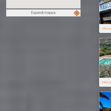
Espandi mappa
0 Rece
0 Rece