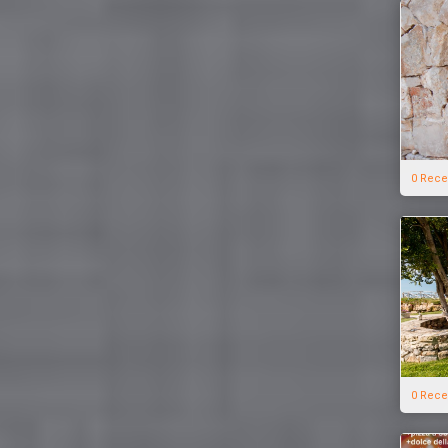
0 Rece
0 Rece