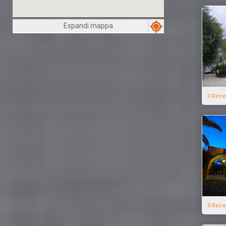
Espandi mappa
0 Rece
0 Rece