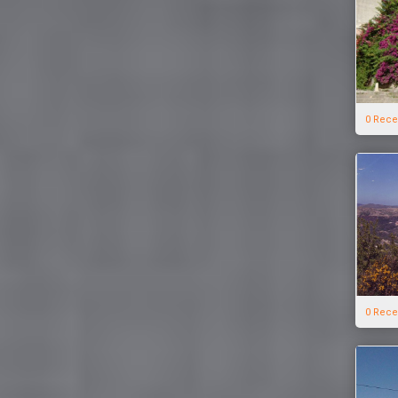
0 Rece
0 Rece