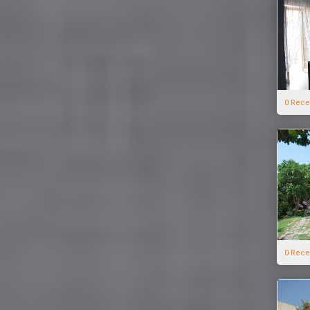
0 Rece
0 Rece