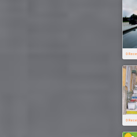
0 Rece
0 Rece