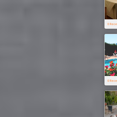
0 Rece
0 Rece