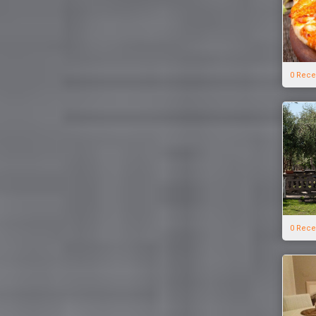
0 Rece
0 Rece