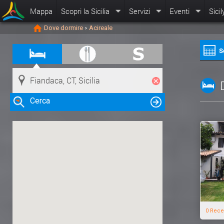
Mappa
Scopri la Sicilia
Servizi
Eventi
Sicil
Dove dormire
Acireale
>
S
Cerca
Clicca su una risorsa nella mappa
per visualizzare le informazioni
0 Rece