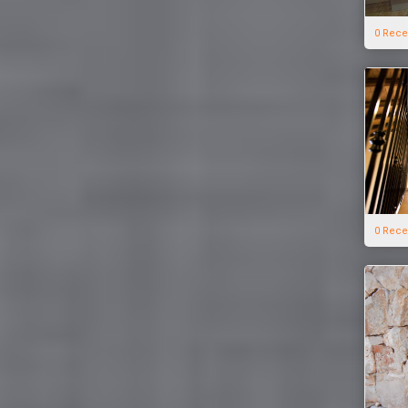
0 Rece
0 Rece