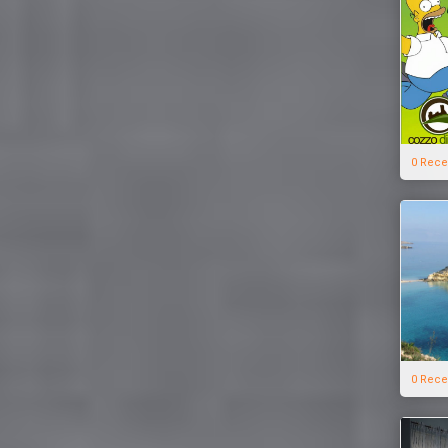
0 Rece
0 Rece