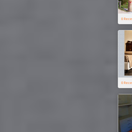
0 Rece
0 Rece