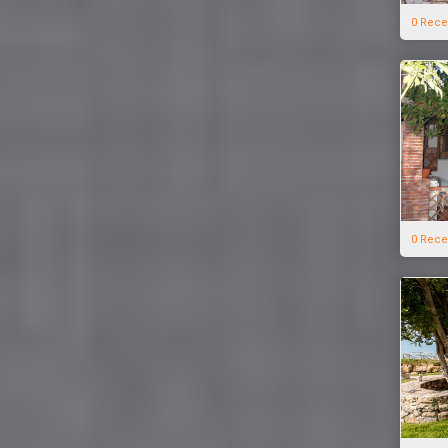
0 Rece
0 Rece