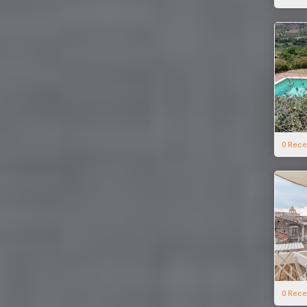
0 Rece
0 Rece