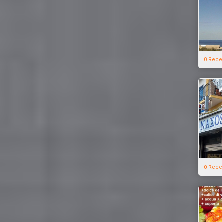
0 Rece
0 Rece