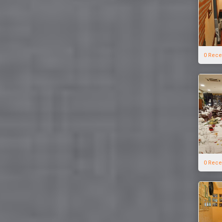
0 Rece
0 Rece