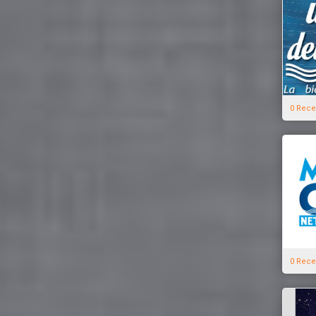
0 Rece
0 Rece