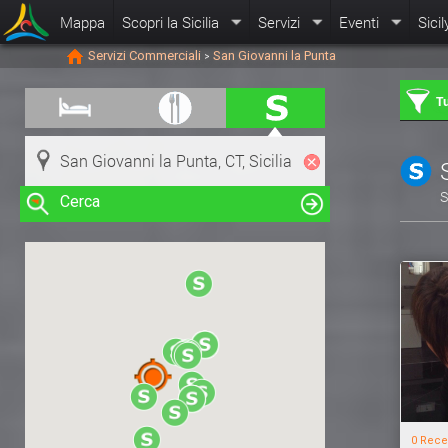
Mappa
Scopri la Sicilia
Servizi
Eventi
Sicil
Servizi Commerciali
San Giovanni la Punta
>
Tu
S
Cerca
Clicca su una risorsa nella mappa
per visualizzare le informazioni
0 Rece