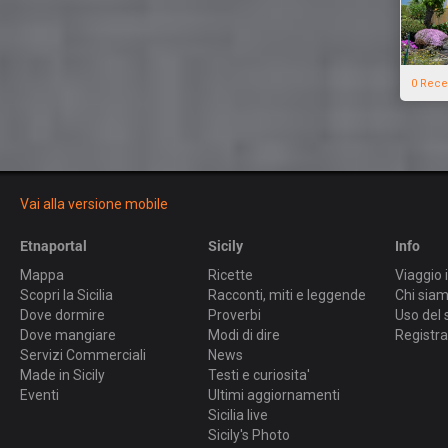
0 Rece
Vai alla versione mobile
Etnaportal
Sicily
Info
Mappa
Ricette
Viaggio i
Scopri la Sicilia
Racconti, miti e leggende
Chi sia
Dove dormire
Proverbi
Uso del 
Dove mangiare
Modi di dire
Registra
Servizi Commerciali
News
Made in Sicily
Testi e curiosita'
Eventi
Ultimi aggiornamenti
Sicilia live
Sicily's Photo