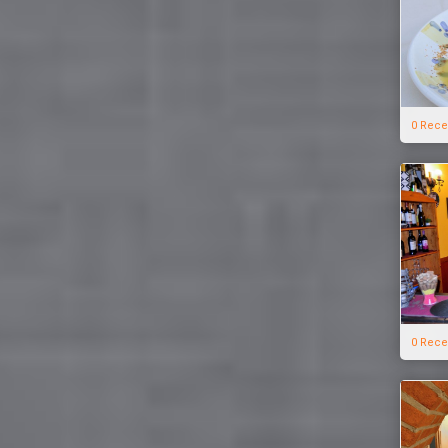
0 Rece
0 Rece