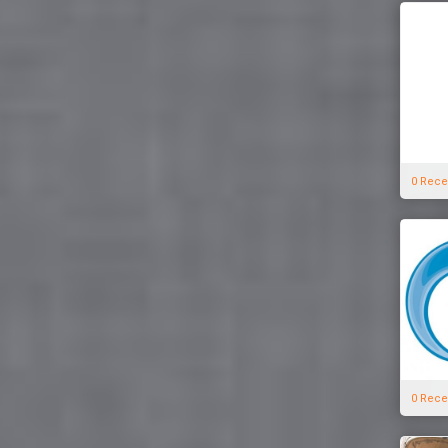
0 Rece
0 Rece