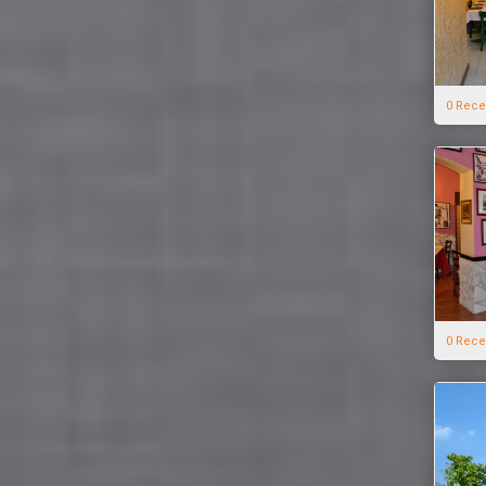
0 Rece
0 Rece