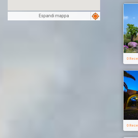
Espandi mappa
0 Rece
0 Rece