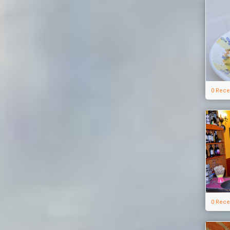
0 Rece
0 Rece