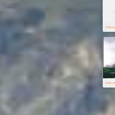
0 Rece
0 Rece