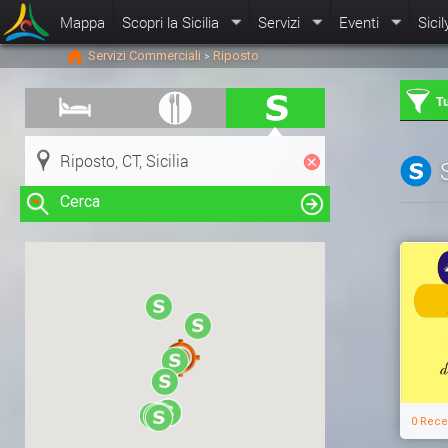
Mappa
Scopri la Sicilia
Servizi
Eventi
Sicil
Servizi Commerciali
Riposto
>
Tu
Cerca
Clicca su una risorsa nella mappa
per visualizzare le informazioni
0 Rece