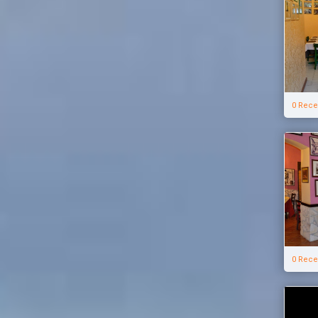
0 Rece
0 Rece