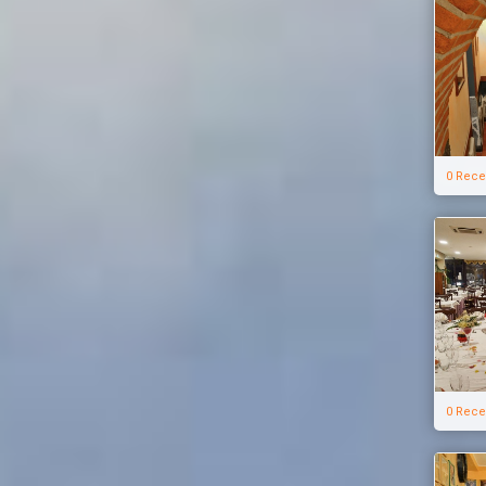
0 Rece
0 Rece