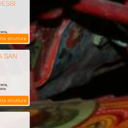
DESSI
zeria,
oria
tta struttura
A SAN
zeria,
oria
tta struttura