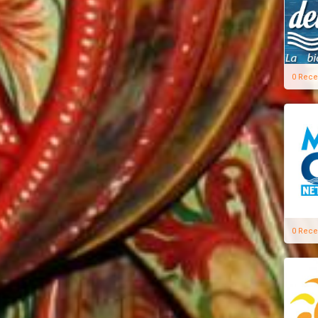
0 Rece
0 Rece