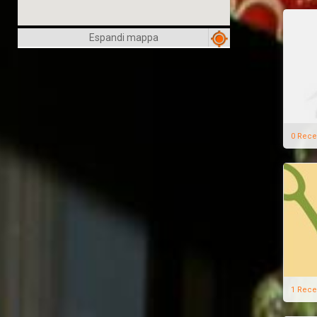
Espandi mappa
0 Rece
1 Rece