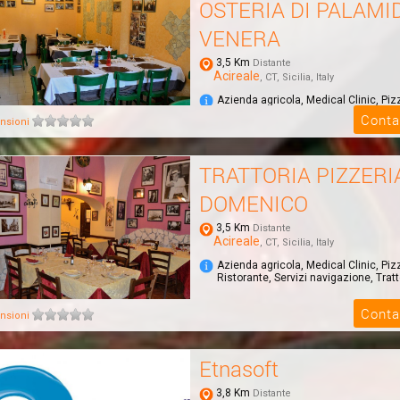
OSTERIA DI PALAMI
VENERA
3,5 Km
Distante
Acireale
, CT, Sicilia, Italy
Azienda agricola, Medical Clinic, Piz
Ristorante, Servizi navigazione, Tratt
Conta
nsioni
TRATTORIA PIZZERI
DOMENICO
3,5 Km
Distante
Acireale
, CT, Sicilia, Italy
Azienda agricola, Medical Clinic, Piz
Ristorante, Servizi navigazione, Tratt
Conta
nsioni
Etnasoft
3,8 Km
Distante