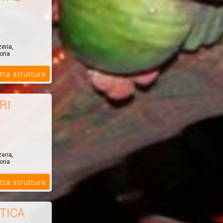
zeria,
oria
tta struttura
RI
zeria,
oria
tta struttura
TICA