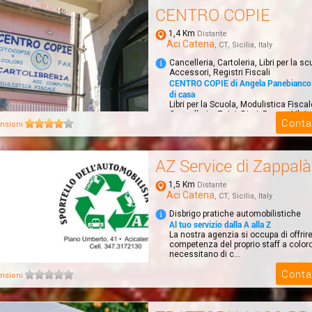
CENTRO COPIE
1,4 Km
Distante
Aci Catena
, CT, Sicilia, Italy
Cancelleria, Cartoleria, Libri per la sc
Accessori, Registri Fiscali
CENTRO COPIE di Angela Panebianco. 
di casa
Libri per la Scuola, Modulistica Fisca
Cancelleria, Zaini, Diari, Penne, Libri p
Conta
nsioni
AZ Service di Zappal
1,5 Km
Distante
Aci Catena
, CT, Sicilia, Italy
Disbrigo pratiche automobilistiche
Al tuo servizio dalla A alla Z
La nostra agenzia si occupa di offrire
competenza del proprio staff a color
necessitano di c...
Conta
nsioni