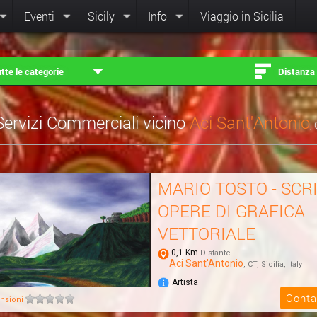
Eventi
Sicily
Info
Viaggio in Sicilia
tte le categorie
Distanza
Servizi Commerciali vicino
Aci Sant'Antonio
, 
MARIO TOSTO - SCR
OPERE DI GRAFICA
VETTORIALE
0,1 Km
Distante
Aci Sant'Antonio
, CT, Sicilia, Italy
Artista
NULLA E' IMPOSSIBILE
Conta
nsioni
SCRITTORE - DISEGNATORE OPERE 
VETTORIALE