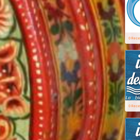
0 Rece
0 Rece