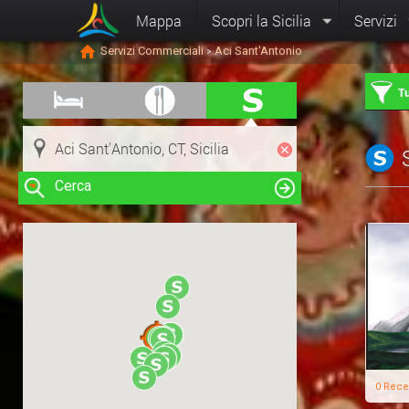
Mappa
Scopri la Sicilia
Servizi
Servizi Commerciali
Aci Sant'Antonio
>
Tu
Cerca
Clicca su una risorsa nella mappa
per visualizzare le informazioni
0 Rece