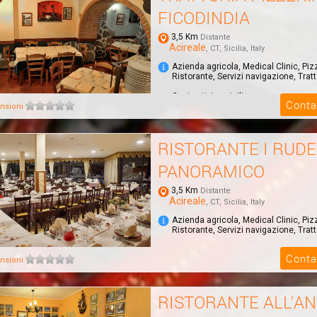
FICODINDIA
3,5 Km
Distante
Acireale
, CT, Sicilia, Italy
Azienda agricola, Medical Clinic, Piz
Ristorante, Servizi navigazione, Tratt
Cucina tipica siciliana
Conta
nsioni
RISTORANTE I RUDE
PANORAMICO
3,5 Km
Distante
Acireale
, CT, Sicilia, Italy
Azienda agricola, Medical Clinic, Piz
Ristorante, Servizi navigazione, Tratt
Conta
nsioni
RISTORANTE ALL'AN