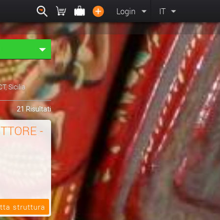
Login
IT
CT, Sicilia
21 Risultati
ITTORE -
tta struttura
GRAFICA