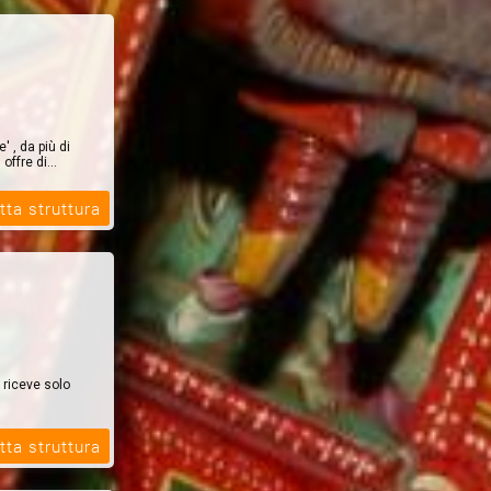
 , da più di
offre di...
tta struttura
 riceve solo
tta struttura