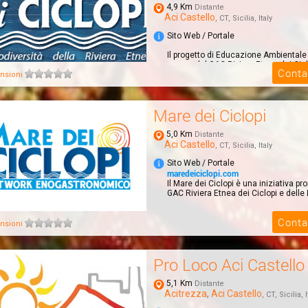
4,9 Km
Distante
Aci Castello
, CT, Sicilia, Italy
Sito Web / Portale
Il progetto di Educazione Ambiental
campo dal GAC Riviera Etnea dei Cicl
Conta
Lave ...
nsioni
Mare dei Ciclopi
5,0 Km
Distante
Aci Castello
, CT, Sicilia, Italy
Sito Web / Portale
maredeiciclopi.com
Il Mare dei Ciclopi è una iniziativa p
GAC Riviera Etnea dei Ciclopi e delle L
Conta
nsioni
Pro Loco Aci Castello
5,1 Km
Distante
Acitrezza
,
Aci Castello
, CT, Sicilia, I