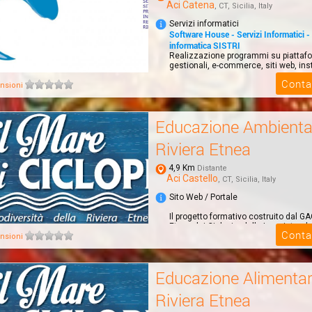
Aci Catena
, CT, Sicilia, Italy
Servizi informatici
Software House - Servizi Informatici -
informatica SISTRI
Realizzazione programmi su piattaf
gestionali, e-commerce, siti web, ins
programm...
Conta
nsioni
Educazione Ambienta
Riviera Etnea
4,9 Km
Distante
Aci Castello
, CT, Sicilia, Italy
Sito Web / Portale
Il progetto formativo costruito dal GA
Etnea dei Ciclopi e delle Lave intend
Conta
sensibilizzar...
nsioni
Educazione Alimenta
Riviera Etnea