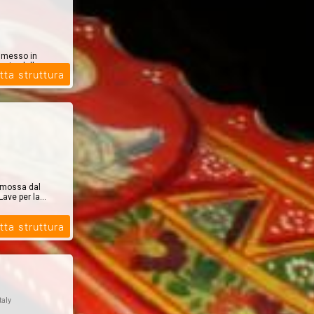
e messo in
opi e delle
tta struttura
romossa dal
ave per la...
tta struttura
taly