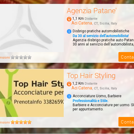
Agenzia Patane'
1,1 Km
Distante
Aci Catena
, CT, Sicilia, Italy
Disbrigo pratiche automobilistiche
Da 30 al servizio dell'automobilista!
Agenzia disbrigo pratiche auto Patane'
30 anni al servizio dell'automobilista, 
Conta
nsioni
Top Hair Styling
1,2 Km
Distante
Aci Catena
, CT, Sicilia, Italy
Acconciature Uomo, Barbiere
Professionalità e Stile.
Barbiere e Acconciature per uomo. SI
per appuntamento.
Conta
nsioni