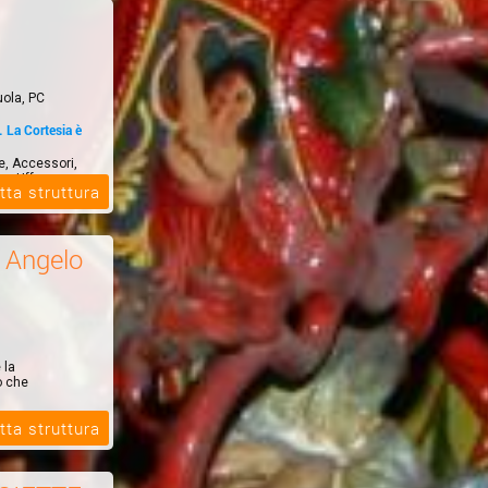
uola, PC
La Cortesia è
le, Accessori,
er Uff...
tta struttura
à Angelo
 la
o che
tta struttura