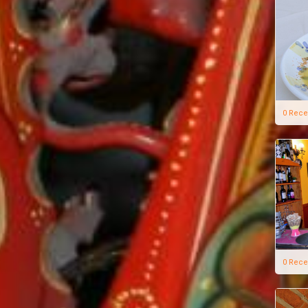
0 Rece
0 Rece