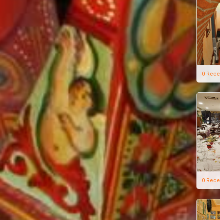
0 Rece
0 Rece