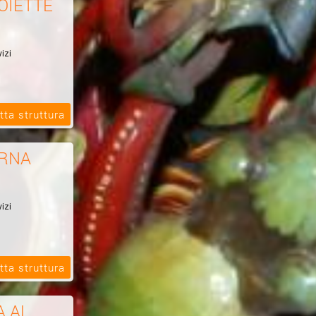
OIETTE
izi
tta struttura
ERNA
izi
tta struttura
A AL