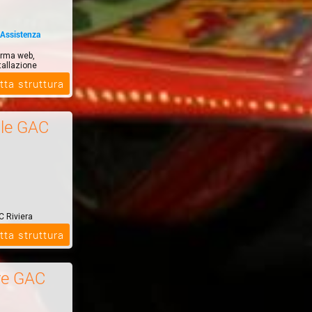
 Assistenza
orma web,
tallazione
tta struttura
le GAC
C Riviera
e
tta struttura
re GAC