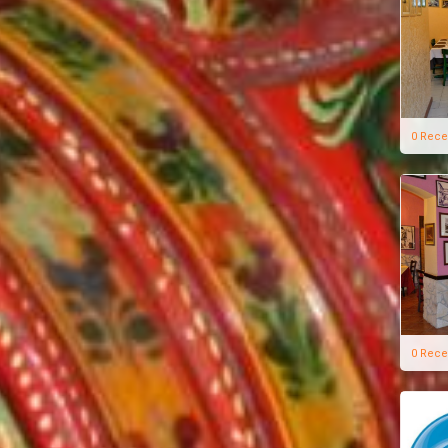
0 Rece
0 Rece