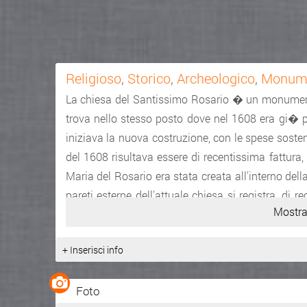
Religioso
,
Storico
,
Archeologico
,
Monume
La chiesa del Santissimo Rosario � un monumento n
trova nello stesso posto dove nel 1608 era gi� p
iniziava la nuova costruzione, con le spese soste
del 1608 risultava essere di recentissima fattura, 
Maria del Rosario era stata creata all'interno dell
pareti esterne dell'attuale chiesa si registra, di 
Mostra
nel lato ovest e di una grande porta nel lato est 
chiesa, scoperta recentemente. Non esiste ness
+ Inserisci info
comunicazione con l'esterno. La facciata � a cap
in pietra calcarea. Affiancato ad essa, a nord
Foto
Quest'ultimo costruito nel 1755 dal maestro Ba