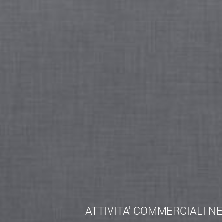
Francesco da Paola, voltata con gesso, che fu pro
presenti nella chiesa, interessante � l'affresco pr
seguito ai recenti restauri, dove san Domenico
Sappiamo infatti che il Rosario, come preghiera,
spiegato il motivo della presenza di quest'ultimo 
parte esterna, si nota la significativa presenza 
destra si trova l'altare di San Giuseppe, rifatto in 
colloca stilisticamente anche la statua del Santo,
di legno, in seguito ad un incendio nel 1950, venn
l'altare del S.S. Crocifisso, dove un pregevole C
maggiore, si trova la statua della Madonna del 
edicola sono dipinti in quindici piccoli medaglioni
misteri del Rosario.
Fonte:
http://it.wikipedia....
ATTIVITA' COMMERCIALI N