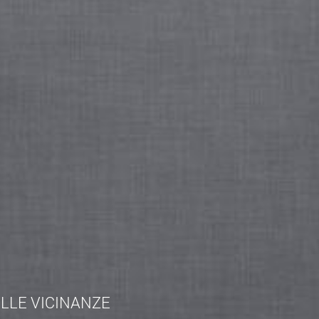
babilmente l'ultima ad essere costruita. Fra le pitture
esente nella parete a sinistra del presbiterio, apparso in
 � in segno di preghiera con la Madonna del Rosario.
 venne istituito proprio da San Domenico e quindi ecco
nella rappresentazione. A destra del presbiterio, nella
di san Tommaso d'Aquino mentre nella parete laterale di
stile neoclassico, nel corso dell'Ottocento, epoca in cui si
 oggi la pi� venerata del paese. La parte bassa che era
e rifatta in marmo. Nella parete opposta si trova invece
risto � messo in croce. Infine nell'edicola dell'altare
Rosario con san Domenico. Nell'arco esterno di questa
, di cui l'ultimo in basso a destra � ormai scomparso, i
Inserito da
Alfredo Petralia
ELLE VICINANZE