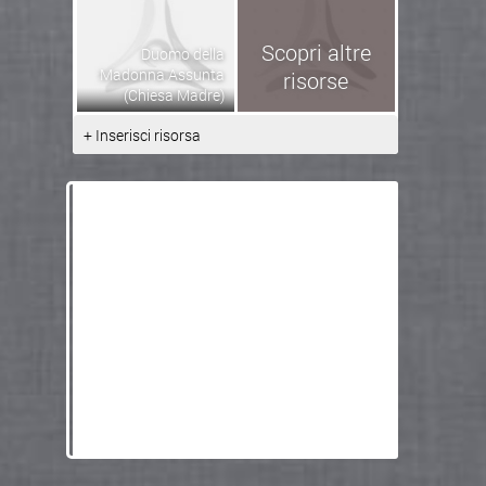
Scopri altre
Duomo della
Madonna Assunta
risorse
(Chiesa Madre)
+ Inserisci risorsa