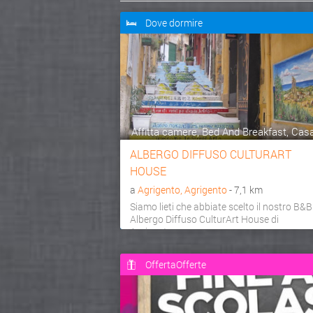
Dove dormire
Affitta camere, Bed And Breakfast, Casa 
ALBERGO DIFFUSO CULTURART
HOUSE
a
Agrigento, Agrigento
- 7,1 km
Siamo lieti che abbiate scelto il nostro B&B
Albergo Diffuso CulturArt House di
Agrigento per passar...
OffertaOfferte