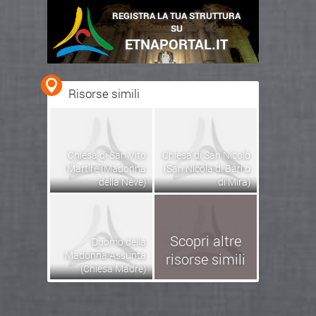
REGISTRA LA TUA STRUTTURA
SU
ETNAPORTAL.IT
Risorse simili
Chiesa di San Vito
Chiesa di San Nicolò
Martire (Madonna
(San Nicola di Bari o
della Neve)
di Mira)
Scopri altre
Duomo della
Madonna Assunta
risorse simili
(Chiesa Madre)