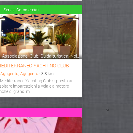
Servizi Commerciali
Associazione, Club, Guida turistica, Nol...
EDITERRANEO YACHTING CLUB
a
Agrigento, Agrigento
- 8,8 km
l Mediterraneo Yachting Club si presta ad
spitare imbarcazioni a vela e a motore
nche di grandi m...
he