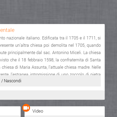
ntale
azionale italiano. Edificata tra il 1705 e il 1711, si
resente un'altra chiesa poi demolita nel 1705, quando
nute principalmente dal sac. Antonino Miceli. La chiesa
visto che il 18 febbraio 1598, la confraternita di Santa
a chiesa di Maria Assunta, l'attuale chiesa madre. Nelle
recente, l'estranea intromissione di uno zoccolo di pietra
 / Nascondi
che dalla strada immette direttamente nella cripta della
una chiesa del Settecento che presenti la cripta in
anna in stile barocco e presenta un portale d'ingresso
 - ovest, in un secondo momento, vi � un campanile.
Video
ldassare Pagano, fu completato nel 1757 dal maestro