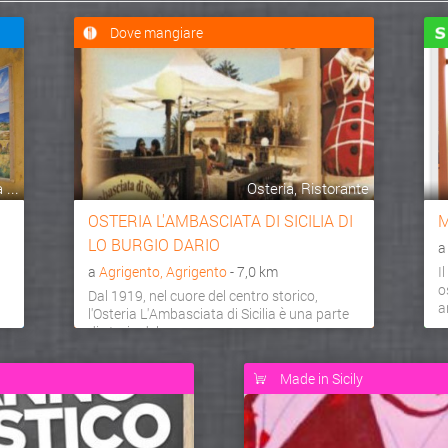
Dove mangiare
...
Osteria, Ristorante
OSTERIA L'AMBASCIATA DI SICILIA DI
M
LO BURGIO DARIO
a
Agrigento, Agrigento
- 7,0 km
I
o
Dal 1919, nel cuore del centro storico,
a
l'Osteria L'Ambasciata di Sicilia è una parte
di storia del...
Made in Sicily