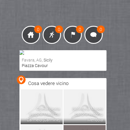
0
0
0
0
Favara
,
AG
, Sicily
Piazza Cavour
Ottieni indicazioni stradali
Visualizza mappa
Cosa vedere vicino
Chiesa Beata
Biblioteca Museo
Vergine Maria del
barone Antonio
Carmelo (Carmine)
Mendola