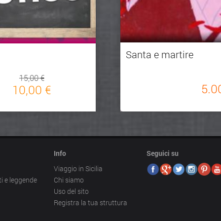
Santa e martire
15,00 €
5.0
10,00 €
Info
Seguici su
Viaggio in Sicilia
ti e leggende
Chi siamo
Uso del sito
Registra la tua struttura