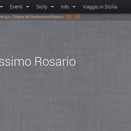
Eventi
Sicily
Info
Viaggio in Sicilia
re qui
Chiesa del Santissimo Rosario
>
issimo Rosario