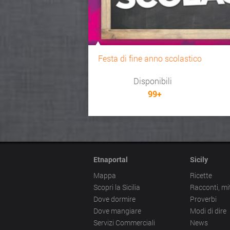
Festa di fine anno scolastico
Disponibili
99+
Etnaportal
Sicily
Mappa
Ricette
Scopri la Sicilia
Racconti, mi
Dove dormire
Proverbi
Dove mangiare
Modi di dire
Servizi Commerciali
News