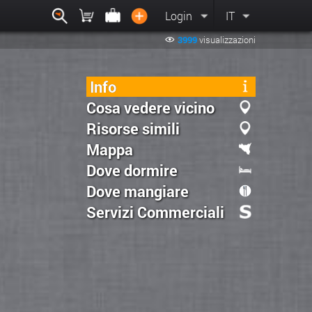
Login
IT
3999
visualizzazioni
Info
Cosa vedere vicino
Risorse simili
Mappa
Dove dormire
Dove mangiare
Servizi Commerciali