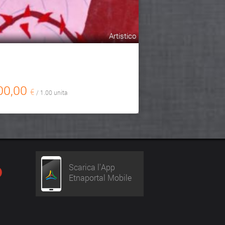
Artistico
00,00
€
/ 1.00 unita
Scarica l'App
Etnaportal Mobile