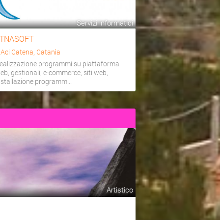
Servizi informatici
TNASOFT
a
Aci Catena, Catania
ealizzazione programmi su piattaforma
eb, gestionali, e-commerce, siti web,
nstallazione programm...
Artistico