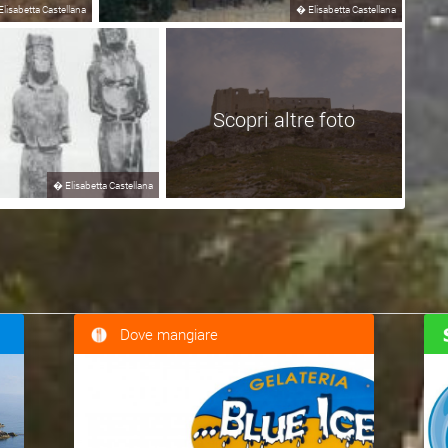
Elisabetta Castellana
�
Elisabetta Castellana
Scopri altre foto
�
Elisabetta Castellana
Dove mangiare