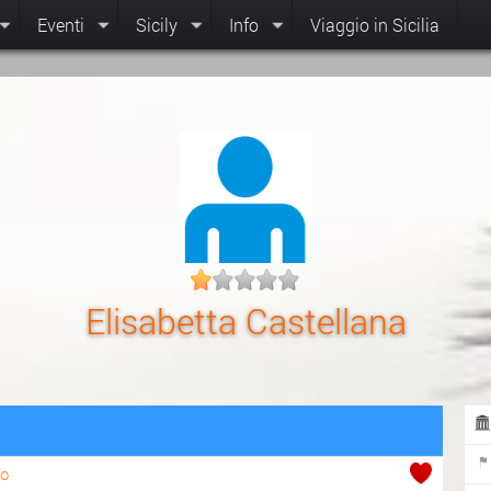
Eventi
Sicily
Info
Viaggio in Sicilia
Elisabetta Castellana
to