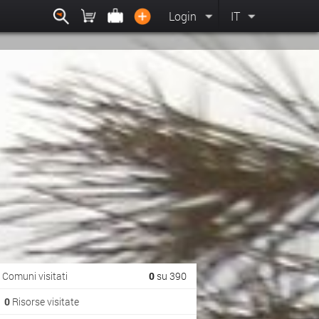
Login
IT
Comuni visitati
0
su 390
0
Risorse visitate