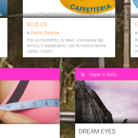
...
Bar, Caffetteria, Gelateria, Pasticceria
BLUE ICE
E
a
Giarre, Catania
Per un momento, di relax, una pausa dal
R
lavoro, ti aspettiamo, con la nostra tavola
w
calda, i nostri ...
i
Made in Sicily
DREAM EYES