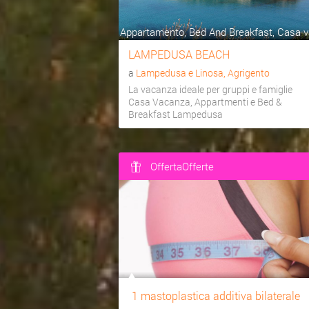
Appartamento, Bed And Breakfast, Casa va
LAMPEDUSA BEACH
a
Lampedusa e Linosa, Agrigento
La vacanza ideale per gruppi e famiglie
Casa Vacanza, Appartmenti e Bed &
Breakfast Lampedusa
OffertaOfferte
1 mastoplastica additiva bilaterale