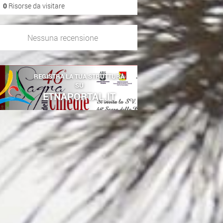
0
Risorse da visitare
Nessuna recensione
REGISTRA LA TUA STRUTTURA
SU
ETNAPORTAL.IT