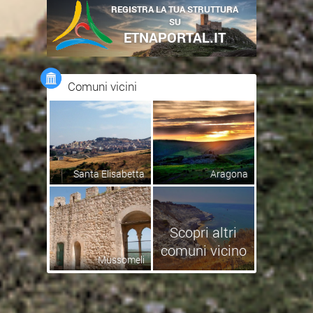
REGISTRA LA TUA STRUTTURA
SU
ETNAPORTAL.IT
Comuni vicini
Santa Elisabetta
Aragona
Scopri altri
comuni vicino
Mussomeli