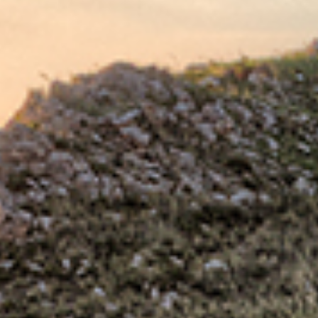
: Giovan Battista Hodierna da Ragusa, astronomo,
� alla realizzazione su carta del nuovo insediamento,
to di Domenico Provenzani con la Chronologia Terrae
smo di Ferdinando II sono legati il suddetto pittore
tit� di opere in provincia di Agrigento ma anche in
 Roca che fond� presso il duomo la ricca biblioteca
Palma scrisse il terzo trattato italiano di ostreticia
co e che, nel 1736, incise una donna palmese, gravida e
Inserito da
Elisabetta Castellana