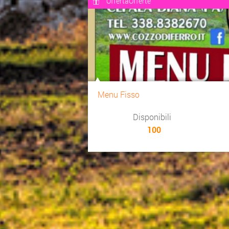
OffertaOfferte
Menu Fisso
Disponibili
100