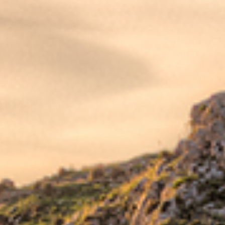
I Tomasi di Lampedusa furono anche mecenati
naturalista e primo arciprete di Palma collabor
consultando gli astri come documenta il dipin
Palmae, oggi conservato nel Duomo. Al mecenati
palmese Provenzani, che lasci� una vasta quan
quelle di Caltanissetta e Palermo; l'umanista
Rochiana nel 1789; l'arciprete Cangiamila, che a 
"Embriologia Sacra", tradotto in francese e in gre
defunta, e battezz� il neonato ancora vivo.