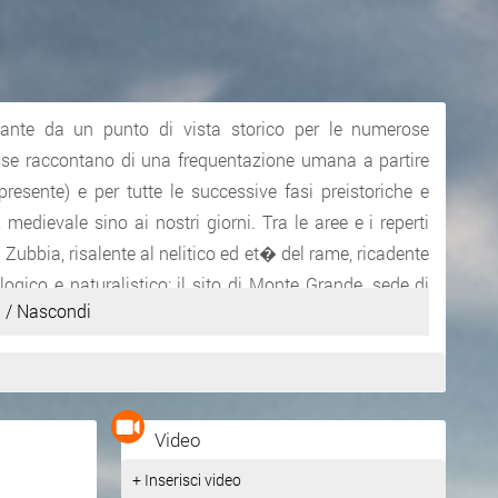
tante da un punto di vista storico per le numerose
Esse raccontano di una frequentazione umana a partire
presente) e per tutte le successive fasi preistoriche e
edievale sino ai nostri giorni. Tra le aree e i reperti
a Zubbia, risalente al nelitico ed et� del rame, ricadente
logico e naturalistico; il sito di Monte Grande, sede di
 / Nascondi
ione dello zolfo dall'et� preistorica fino alla met� del
diterraneo occidentale per i suoi contatti con il mondo
ana" ritrovate in un deposito votivo in c/da Tumazzo,
.C., una rarit� nel panorama mondiale dei ritrovamenti di
Video
ondo occidentale, nel corso della prima met� del '600,
+ Inserisci video