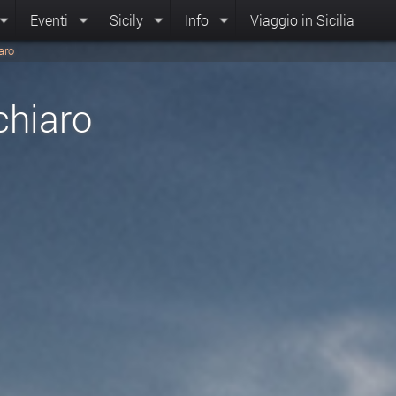
Eventi
Sicily
Info
Viaggio in Sicilia
aro
chiaro