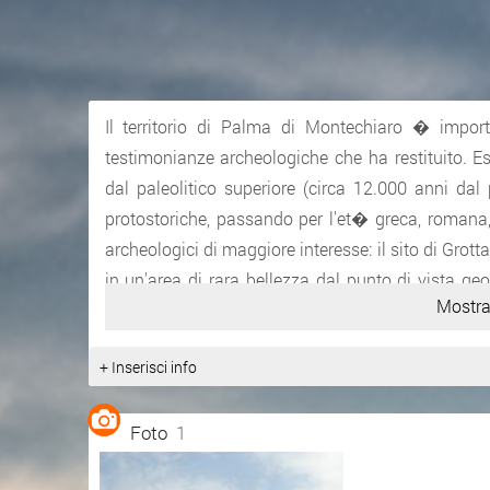
Il territorio di Palma di Montechiaro � impor
testimonianze archeologiche che ha restituito. 
dal paleolitico superiore (circa 12.000 anni dal 
protostoriche, passando per l'et� greca, romana, m
archeologici di maggiore interesse: il sito di Grott
in un'area di rara bellezza dal punto di vista geo
Mostra
un'attivit�, ininterrotta, di estrazione e lavoraz
secolo scorso, uno dei pi� importanti siti del me
+ Inserisci info
egeo nell'et� del bronzo; le statuine lignee "xo
risalenti una al VII e due ai primi del VI secolo a
Foto
1
statue greche lignee di stile subdedalico.
Il territorio palmese riacquista prestigio, nel m