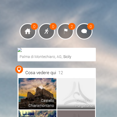
0
0
2
0
Palma di Montechiaro
,
AG
, Sicily
Ottieni indicazioni stradali
Cosa vedere qui
12
Visualizza mappa
Castello
Chiesa del
Chiaramontano
Purgatorio