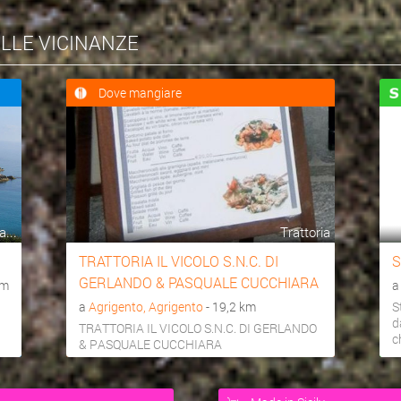
ELLE VICINANZE
Dove mangiare
...
Trattoria
TRATTORIA IL VICOLO S.N.C. DI
S
GERLANDO & PASQUALE CUCCHIARA
km
a
Agrigento, Agrigento
- 19,2 km
S
d
TRATTORIA IL VICOLO S.N.C. DI GERLANDO
c
& PASQUALE CUCCHIARA