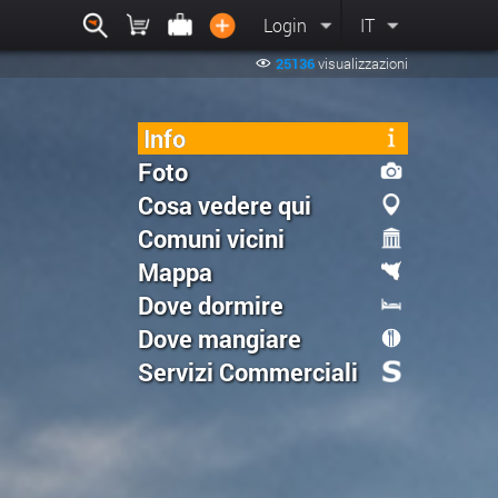
Login
IT
25136
visualizzazioni
Info
Foto
Cosa vedere qui
Comuni vicini
Mappa
Dove dormire
Dove mangiare
Servizi Commerciali