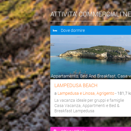
ATTIVITA' COMMERCIALI N
Dove dormire
Appartamento, Bed And Breakfast, Casa va
LAMPEDUSA BEACH
a
Lampedusa e Linosa, Agrigento
- 181,7 
La vacanza ideale per gruppi e famiglie
Casa Vacanza, Appartmenti e Bed &
Breakfast Lampedusa