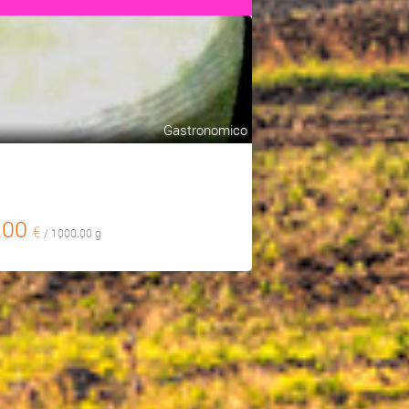
Gastronomico
,00
€
/ 1000.00 g