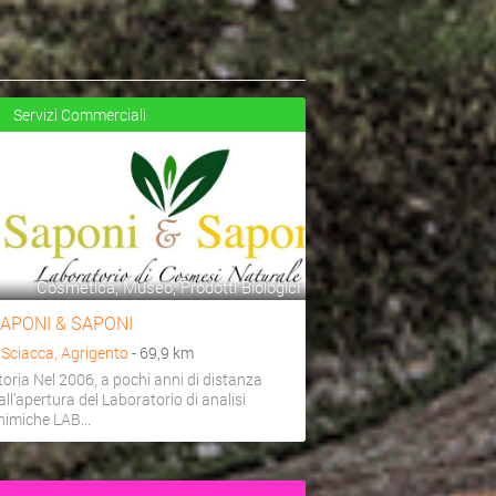
Servizi Commerciali
Cosmetica, Museo, Prodotti Biologici
APONI & SAPONI
a
Sciacca, Agrigento
- 69,9 km
toria Nel 2006, a pochi anni di distanza
all’apertura del Laboratorio di analisi
himiche LAB...