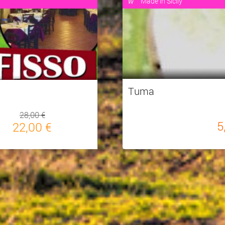
Made in Sicily
Tuma
28,00 €
5
22,00 €