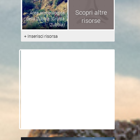
Scopri altre
Area archeologica
della Zubbia (Grotta
risorse
Zubbia)
+ Inserisci risorsa