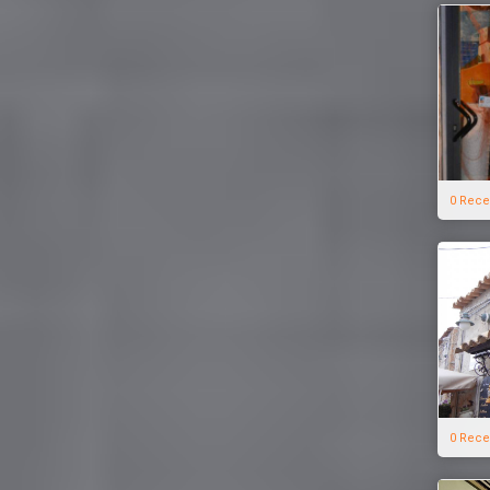
0 Rece
0 Rece