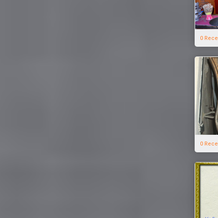
0 Rece
0 Rece