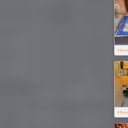
0 Rece
0 Rece