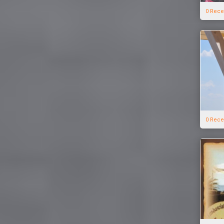
0 Rece
0 Rece