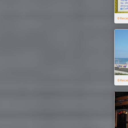
0 Rece
0 Rece