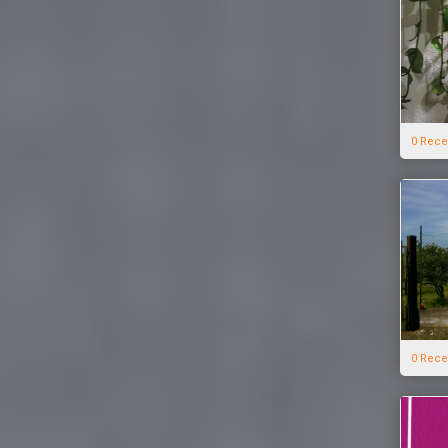
0 Rece
0 Rece