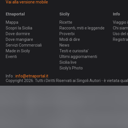
Vai alla versione mobile
Etnaportal
Sicily
Info
Mappa
Ricette
Viaggio i
Scopri la Sicilia
Racconti, miti e leggende
Chi sia
Dove dormire
Proverbi
Uso del 
Dove mangiare
Modi di dire
Registra
Servizi Commerciali
News
Made in Sicily
Testi e curiosita'
Eventi
Ultimi aggiornamenti
Sicilia live
Sicily's Photo
Info :
info@etnaportal.it
Copyright 2026. Tutti i Diritti Riservati ai Singoli Autori - è vietata 