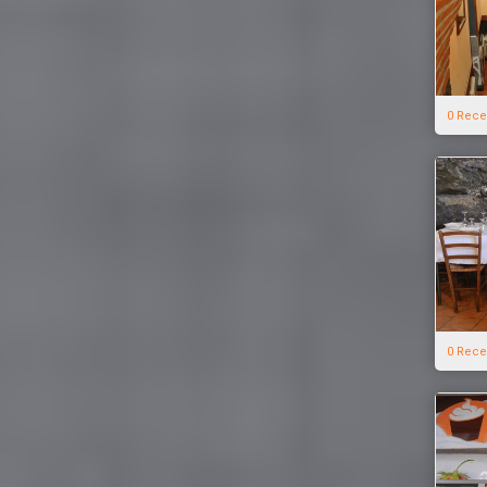
0 Rece
0 Rece