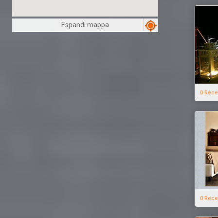
Espandi mappa
0 Rece
0 Rece