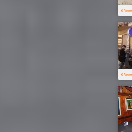
0 Rece
0 Rece