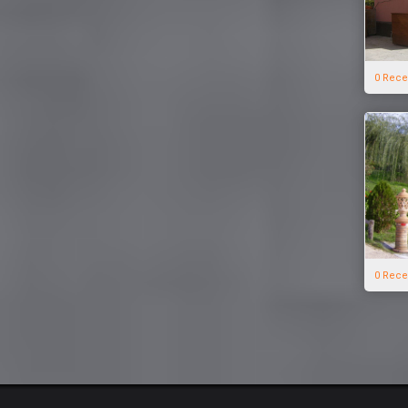
0 Rece
0 Rece