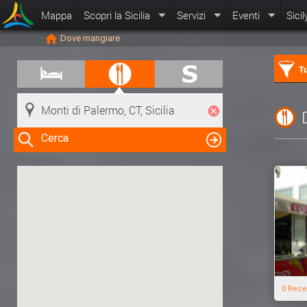
Mappa
Scopri la Sicilia
Servizi
Eventi
Sicil
Dove mangiare
Tu
Cerca
Clicca su una risorsa nella mappa
per visualizzare le informazioni
0 Rece