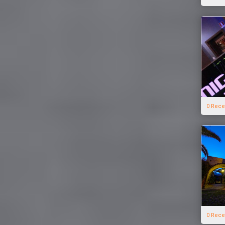
0 Rece
0 Rece