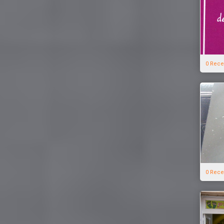
0 Rece
0 Rece