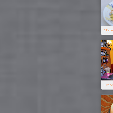
0 Rece
0 Rece