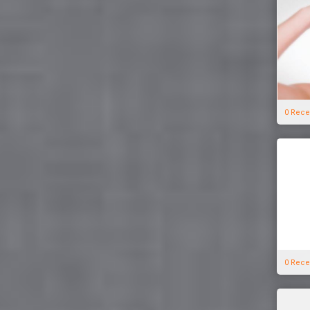
0 Rece
0 Rece