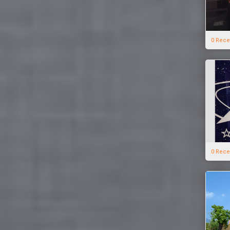
0 Rece
0 Rece