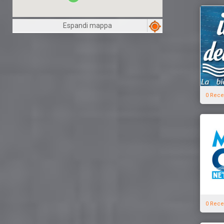
Espandi mappa
0 Rece
0 Rece