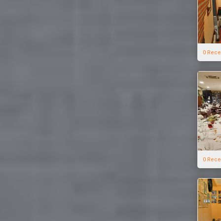
0 Rece
0 Rece