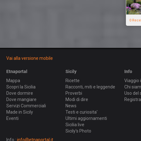
0 Rece
Vai alla versione mobile
Etnaportal
Sicily
Info
Mappa
Ricette
Viaggio i
Scopri la Sicilia
Racconti, miti e leggende
Chi sia
Dove dormire
Proverbi
Uso del 
Dove mangiare
Modi di dire
Registra
Servizi Commerciali
News
Made in Sicily
Testi e curiosita'
Eventi
Ultimi aggiornamenti
Sicilia live
Sicily's Photo
Info :
info@etnaportal.it