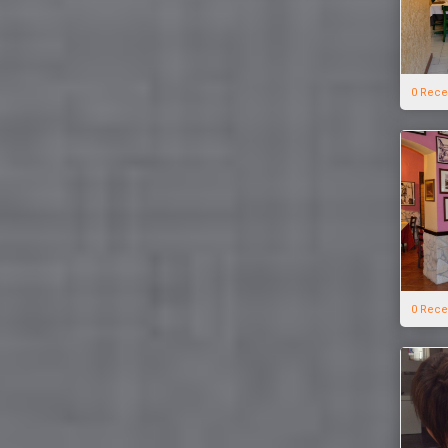
0 Rece
0 Rece