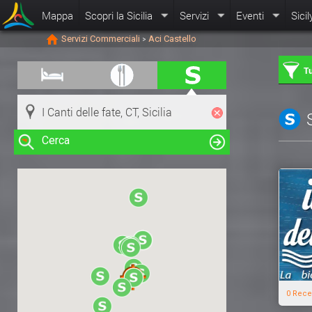
Mappa
Scopri la Sicilia
Servizi
Eventi
Sicil
Servizi Commerciali
Aci Castello
>
Tu
Cerca
Clicca su una risorsa nella mappa
per visualizzare le informazioni
0 Rece