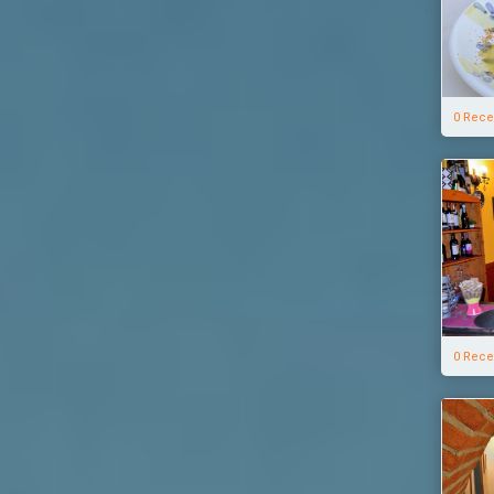
0 Rece
0 Rece