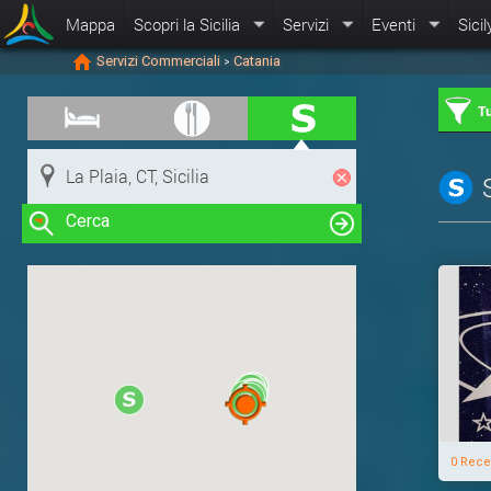
Mappa
Scopri la Sicilia
Servizi
Eventi
Sicil
Servizi Commerciali
Catania
>
Tu
Cerca
Clicca su una risorsa nella mappa
per visualizzare le informazioni
0 Rece