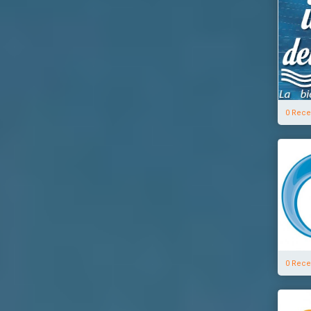
0 Rece
0 Rece