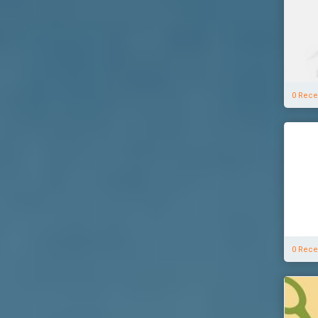
0 Rece
0 Rece