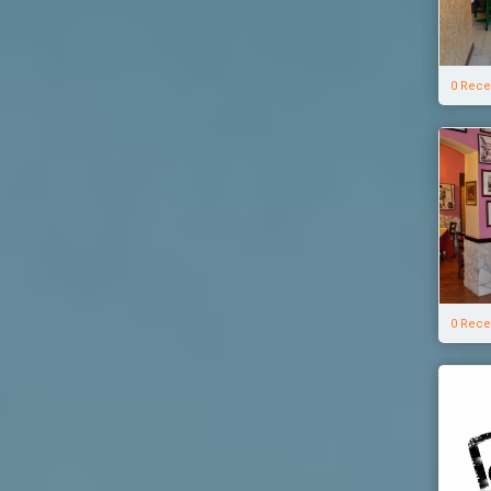
0 Rece
0 Rece