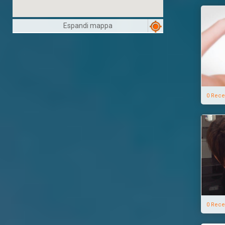
Espandi mappa
0 Rece
0 Rece