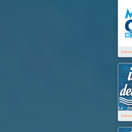
0 Rece
0 Rece