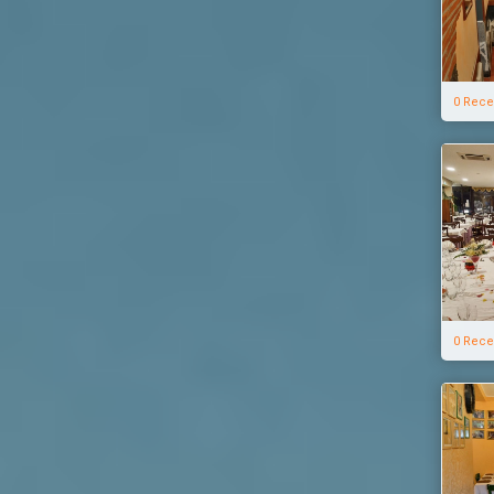
0 Rece
0 Rece