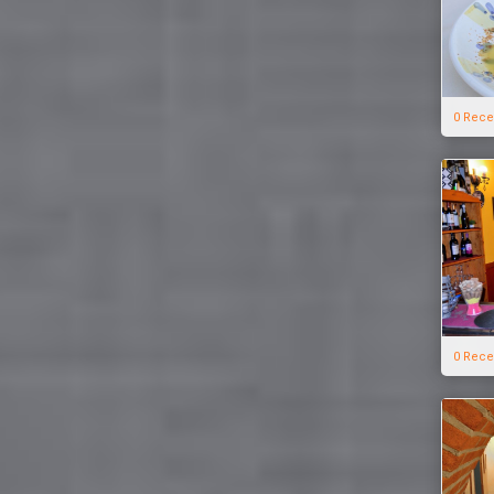
0 Rece
0 Rece