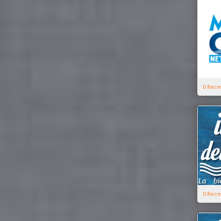
0 Rece
0 Rece