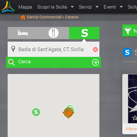
Mappa
Scopri la Sicilia
Servizi
Eventi
Sicil
Servizi Commerciali
Catania
>
Tu
Cerca
Clicca su una risorsa nella mappa
per visualizzare le informazioni
0 Rece