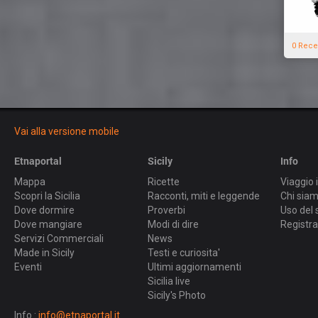
0 Rece
Vai alla versione mobile
Etnaportal
Sicily
Info
Mappa
Ricette
Viaggio i
Scopri la Sicilia
Racconti, miti e leggende
Chi sia
Dove dormire
Proverbi
Uso del 
Dove mangiare
Modi di dire
Registra
Servizi Commerciali
News
Made in Sicily
Testi e curiosita'
Eventi
Ultimi aggiornamenti
Sicilia live
Sicily's Photo
Info :
info@etnaportal.it