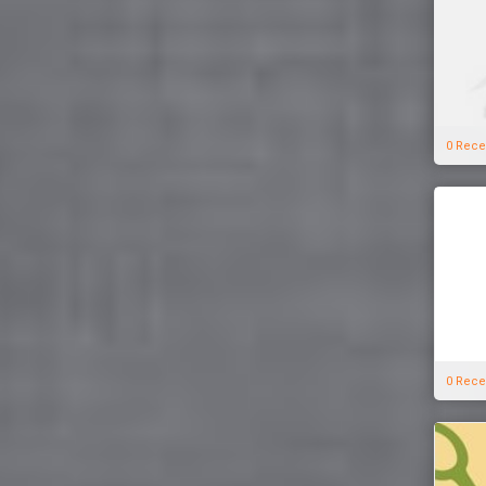
0 Rece
0 Rece