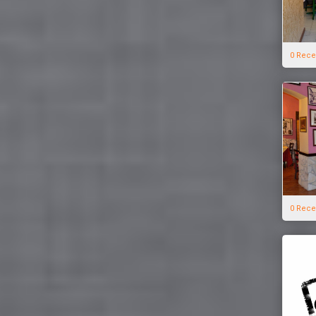
0 Rece
0 Rece