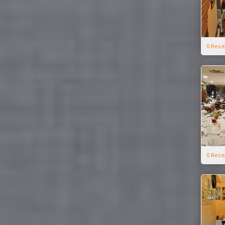
0 Rece
0 Rece