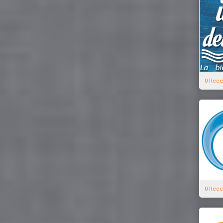
0 Rece
0 Rece