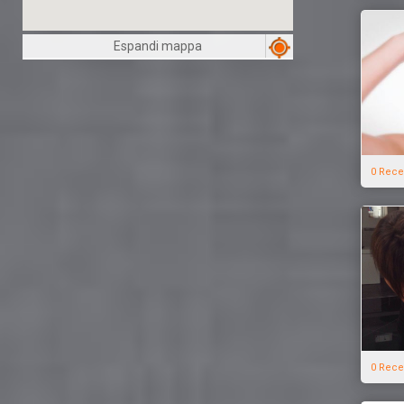
Espandi mappa
0 Rece
0 Rece